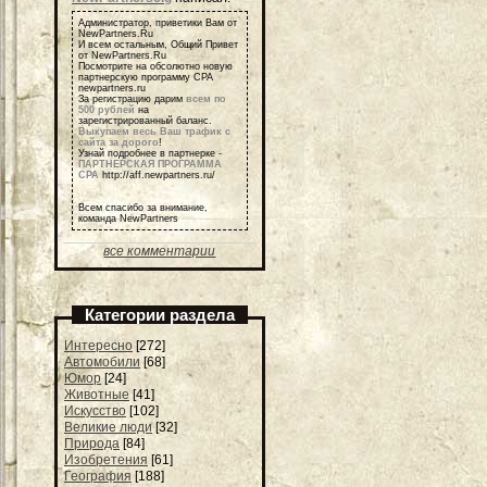
Администратор, приветики Вам от
NewPartners.Ru
И всем остальным, Общий Привет
от NewPartners.Ru
Посмотрите на обсолютно новую
партнерскую программу СРА
newpartners.ru
За регистрацию дарим
всем по
500 рублей
на
зарегистрированный баланс.
Выкупаем весь Ваш трафик с
сайта за дорого
!
Узнай подробнее в партнерке -
ПАРТНЕРСКАЯ ПРОГРАММА
СРА
http://aff.newpartners.ru/
Всем спасибо за внимание,
команда NewPartners
все комментарии
Категории раздела
Интересно
[272]
Автомобили
[68]
Юмор
[24]
Животные
[41]
Искусство
[102]
Великие люди
[32]
Природа
[84]
Изобретения
[61]
География
[188]