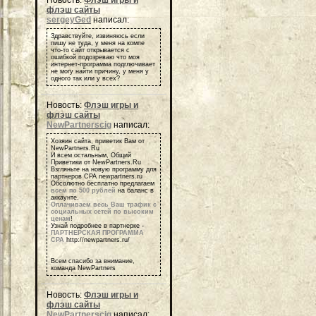
Новость:
Флэш игры и
флэш сайты
sergeyGed
написал:
Здравствуйте, извиняюсь если
пишу не туда, у меня на компе
что-то сайт открывается с
ошибкой подозреваю что моя
интернет-программа подглючивает
не могу найти причину, у меня у
одного так или у всех?
Новость:
Флэш игры и
флэш сайты
NewPartnerscig
написал:
Хозяин сайта, приветик Вам от
NewPartners.Ru
И всем остальным, Общий
Приветики от NewPartners.Ru
Взгляньте на новую программу для
партнеров СРА newpartners.ru
Обсолютно бесплатно предлагаем
всем по 500 рублей
на баланс в
аккаунте.
Оплачиваем весь Ваш трафик с
социальных сетей по высоким
ценам
!
Узнай подробнее в партнерке -
ПАРТНЕРСКАЯ ПРОГРАММА
СРА
http://newpartners.ru/
Всем спасибо за внимание,
команда NewPartners
Новость:
Флэш игры и
флэш сайты
NewPartnerscig
написал: