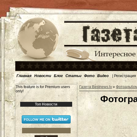
Главная
Новости
Блог
Статьи
Фото
Видео
|
Регистрация
This feature is for Premium users
Газета Bestnews.lv
»
Фотоальбо
only!
Фотогр
Топ Новости