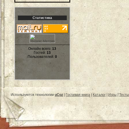
Статистика
Онлайн всего:
13
Гостей:
13
Пользователей:
0
Используются технологии
uCoz
|
Гостевая книга
|
Каталог
|
Игры
|
Тесты