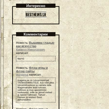
Интересно
Комментарии
Новость:
Вышивка гладью
как искусство
Кирилл Николаевич
написал:
Круто)
Новость:
Флэш игры и
флэш сайты
magama
написал:
magama.ee on tutvumisportaal
TÄISKASVANUTELE, kus võid jätta
tutvumiskuulutusi ja vastata neile.
Magamaklubis leiad tutvuse,
suhtluse ja muu ajaveetmise
kuulutused, mille on jätnud mehed
ja naised Tallinnast, Tartust ,
Pärnust ja teistest Eesti
piirkondadest.