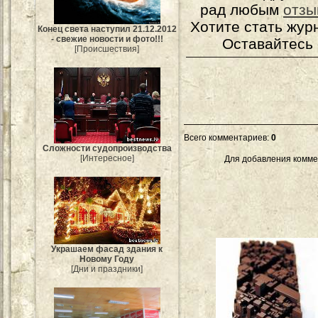
рад любым
отзы
Хотите стать жур
Конец света наступил 21.12.2012
- свежие новости и фото!!!
Оставайтесь 
[Происшествия]
Всего комментариев
:
0
Сложности судопроизводства
[Интересное]
Для добавления комме
Украшаем фасад здания к
Новому Году
[Дни и праздники]