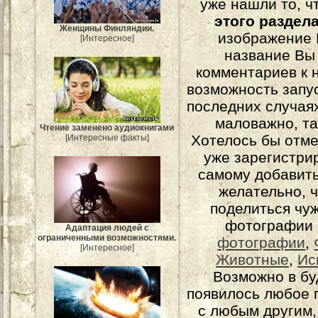
уже нашли то, ч
этого раздел
Женщины Финляндии.
изображение 
[Интересное]
название Вы
комментариев к н
возможность запу
последних случаях
маловажно, та
Чтение заменено аудиокнигами
Хотелось бы отме
[Интересные факты]
уже зарегистрир
самому добавит
желательно, 
поделиться чуж
фотографии 
Адаптация людей с
ограниченными возможностями.
фотографии
,
[Интересное]
Животные
,
Ис
Возможно в бу
появилось любое 
с любым другим,