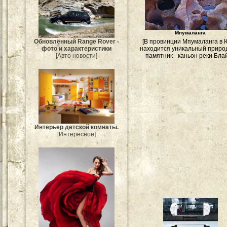
Мпумаланга
Обновлённый Range Rover -
[В провинции Мпумаланга в
фото и характеристики
находится уникальный прир
[Авто новости]
памятник - каньон реки Блай
Интерьер детской комнаты.
[Интересное]