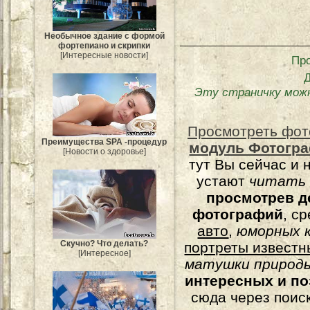
Необычное здание с формой
фортепиано и скрипки
[Интересные новости]
Пр
Эту страничку мож
Просмотреть фот
Преимущества SPA -процедур
модуль Фотогра
[Новости о здоровье]
тут Вы сейчас и 
устают
читать
просмотрев д
фотографий
, с
авто
,
юморных
к
Скучно? Что делать?
портреты известн
[Интересное]
матушки природы
интересных и п
сюда через поис