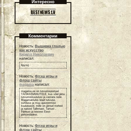
Интересно
Комментарии
Новость:
Вышивка гладью
как искусство
Кирилл Николаевич
написал:
Круто)
Новость:
Флэш игры и
флэш сайты
magama
написал:
magama.ee on tutvumisportaal
TÄISKASVANUTELE, kus võid jätta
tutvumiskuulutusi ja vastata neile.
Magamaklubis leiad tutvuse,
suhtluse ja muu ajaveetmise
kuulutused, mille on jätnud mehed
ja naised Tallinnast, Tartust ,
Pärnust ja teistest Eesti
piirkondadest.
Новость:
Флэш игры и
флэш сайты