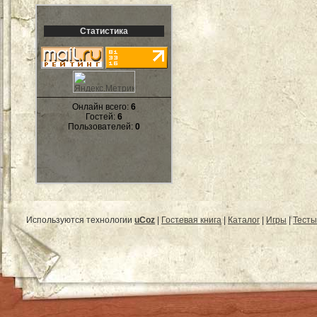
Статистика
Онлайн всего:
6
Гостей:
6
Пользователей:
0
Используются технологии
uCoz
|
Гостевая книга
|
Каталог
|
Игры
|
Тесты