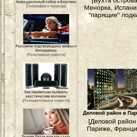
[Бухта остров
Кафедральный собор в Берлине
[География и природа]
Менорка, Испани
"парящие" лодк
Россияне подтверждают мифы о
блондинках
[Позитивные новости]
Как правильно выбрать
акустические колонки.
[Познавательные новости]
Деловой район в Па
[Деловой район
Париже, Франци
Теория Латте или как стать