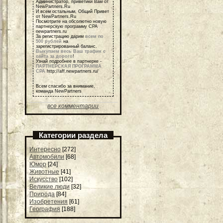
Администратор, приветики Вам от
NewPartners.Ru
И всем остальным, Общий Привет
от NewPartners.Ru
Посмотрите на обсолютно новую
партнерскую программу СРА
newpartners.ru
За регистрацию дарим
всем по
500 рублей
на
зарегистрированный баланс.
Выкупаем весь Ваш трафик с
сайта за дорого
!
Узнай подробнее в партнерке -
ПАРТНЕРСКАЯ ПРОГРАММА
СРА
http://aff.newpartners.ru/
Всем спасибо за внимание,
команда NewPartners
все комментарии
Категории раздела
Интересно
[272]
Автомобили
[68]
Юмор
[24]
Животные
[41]
Искусство
[102]
Великие люди
[32]
Природа
[84]
Изобретения
[61]
География
[188]