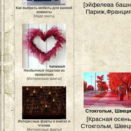
[эйфелева башн
Как выбрать мебель для ванной
Париж,Франция
комнаты
[Надо знать]
Необычные поделки из
проволоки
[Интересные факты]
Стокгольм, Швец
[Красная осень
Интересные факты о книгах и
Стокгольм, Швец
чтении
[Интересные факты]