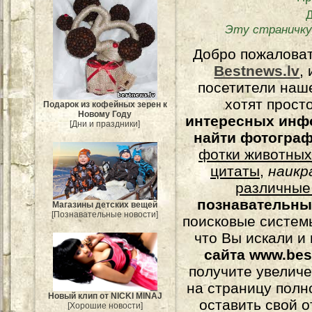
Эту страничку
Добро пожалова
Bestnews.lv
,
посетители наш
хотят прост
Подарок из кофейных зерен к
Новому Году
интересных инф
[Дни и праздники]
найти фотогра
фотки животных
цитаты
,
наикр
различные
познавательны
Магазины детских вещей
[Познавательные новости]
поисковые системы
что Вы искали и
сайта www.bes
получите увеличе
на страницу полн
Новый клип от NICKI MINAJ
оставить свой о
[Хорошие новости]