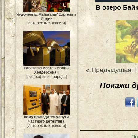
В озеро Байк
Чудо-поезд Maharajas’ Express в
Индии
[Интересные новости]
Рассказ о мосте «Волны
« Предыдущая
Хендерсона»
[География и природа]
Покажи 
Кому пригодятся услуги
частного детектива
[Интересные новости]
Пр