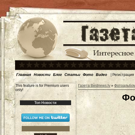
Главная
Новости
Блог
Статьи
Фото
Видео
|
Регистрация
This feature is for Premium users
Газета Bestnews.lv
»
Фотоальбо
only!
Фо
Топ Новости