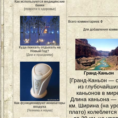
Как используются медицинские
банки
[Новости о здоровье]
Всего комментариев
:
0
Для добавления комме
Куда поехать отдыхать на
Новый Год?
[Дни и праздники]
Гранд-Каньон
[Гранд-Каньон — 
из глубочайши
каньонов в мир
Длина каньона —
Как функционируют ионизаторы
км. Ширина (на ур
воздуха
[Техника и наука]
плато) колеблется 