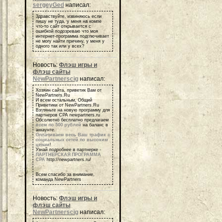
sergeyGed
написал:
Здравствуйте, извиняюсь если
пишу не туда, у меня на компе
что-то сайт открывается с
ошибкой подозреваю что моя
интернет-программа подглючивает
не могу найти причину, у меня у
одного так или у всех?
Новость:
Флэш игры и
флэш сайты
NewPartnerscig
написал:
Хозяин сайта, приветик Вам от
NewPartners.Ru
И всем остальным, Общий
Приветики от NewPartners.Ru
Взгляньте на новую программу для
партнеров СРА newpartners.ru
Обсолютно бесплатно предлагаем
всем по 500 рублей
на баланс в
аккаунте.
Оплачиваем весь Ваш трафик с
социальных сетей по высоким
ценам
!
Узнай подробнее в партнерке -
ПАРТНЕРСКАЯ ПРОГРАММА
СРА
http://newpartners.ru/
Всем спасибо за внимание,
команда NewPartners
Новость:
Флэш игры и
флэш сайты
NewPartnerscig
написал: