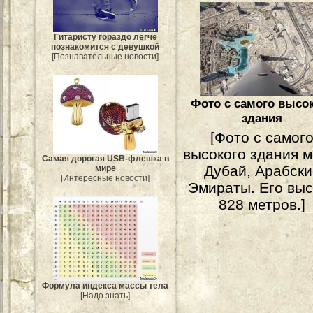
Гитаристу гораздо легче
познакомится с девушкой
[Познавательные новости]
Фото с самого высо
здания
[Фото с самог
высокого здания м
Самая дорогая USB-флешка в
Дубай, Арабски
мире
[Интересные новости]
Эмираты. Его вы
828 метров.]
Формула индекса массы тела
[Надо знать]