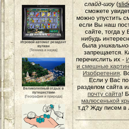
слайд-шоу
(
sli
сможете увидет
можно упустить с
если Вы наш пос
сайте, тогда у
нибудь интерес
Игровой автомат резидент
была
уникально
вулкан
[Техника и наука]
запрещается. К
перечислить их -
и смешные карти
Изобретения
. 
Если у Вас п
разделом сайта и
Великолепный отдых в
почту сайта
! 
путешествии
[География и природа]
малюсенькой кр
т.д? Жду писем в