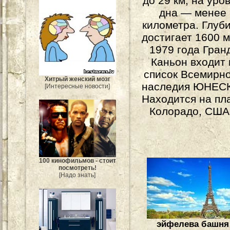
до 29 км, на уро
дна — менее
километра. Глуб
достигает 1600 м
1979 года Гран
Каньон входит 
список Всемирн
Хитрый женский мозг
наследия ЮНЕС
[Интересные новости]
Находится на пл
Колорадо, США
100 кинофильмов - стоит
посмотреть!
[Надо знать]
эйфелева башня