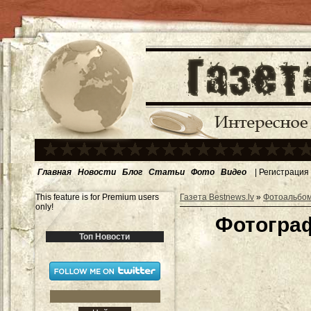
Главная
Новости
Блог
Статьи
Фото
Видео
|
Регистрация
This feature is for Premium users
Газета Bestnews.lv
»
Фотоальбо
only!
Фотограф
Топ Новости