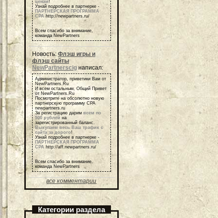
ценам
!
Узнай подробнее в партнерке -
ПАРТНЕРСКАЯ ПРОГРАММА
СРА
http://newpartners.ru/
Всем спасибо за внимание,
команда NewPartners
Новость:
Флэш игры и
флэш сайты
NewPartnerscig
написал:
Администратор, приветики Вам от
NewPartners.Ru
И всем остальным, Общий Привет
от NewPartners.Ru
Посмотрите на обсолютно новую
партнерскую программу СРА
newpartners.ru
За регистрацию дарим
всем по
500 рублей
на
зарегистрированный баланс.
Выкупаем весь Ваш трафик с
сайта за дорого
!
Узнай подробнее в партнерке -
ПАРТНЕРСКАЯ ПРОГРАММА
СРА
http://aff.newpartners.ru/
Всем спасибо за внимание,
команда NewPartners
все комментарии
Категории раздела