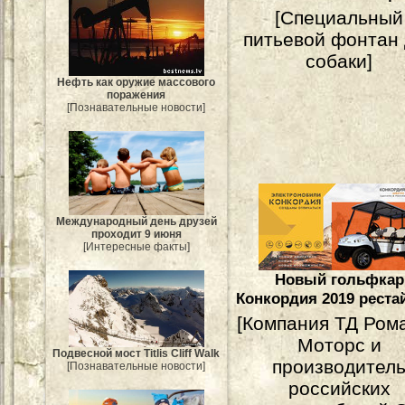
[Специальный
питьевой фонтан
собаки]
Нефть как оружие массового
поражения
[Познавательные новости]
Международный день друзей
проходит 9 июня
[Интересные факты]
Новый гольфкар
Конкордия 2019 реста
[Компания ТД Ром
Моторс и
Подвесной мост Titlis Cliff Walk
производител
[Познавательные новости]
российских