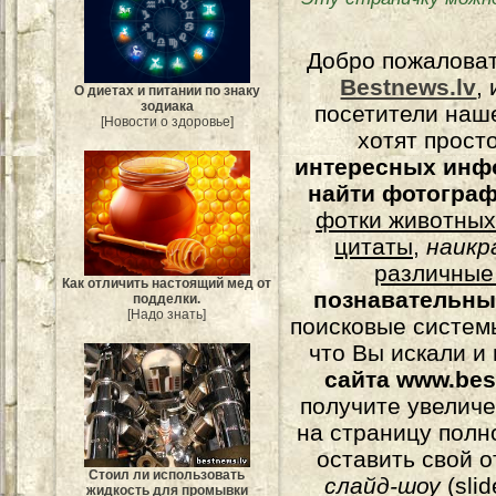
Добро пожалова
Bestnews.lv
,
О диетах и питании по знаку
зодиака
посетители наш
[Новости о здоровье]
хотят прост
интересных инф
найти фотогра
фотки животных
цитаты
,
наикр
различные
Как отличить настоящий мед от
познавательны
подделки.
[Надо знать]
поисковые системы
что Вы искали и
сайта www.bes
получите увеличе
на страницу полн
оставить свой о
Стоил ли использовать
слайд-шоу
(
sli
жидкость для промывки