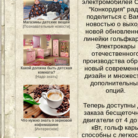
электромобилей
"Конкордия" ра
поделиться с Ва
Магазины детских вещей
новостью о вых
[Познавательные новости]
новой обновлен
линейки гольфкар
Электрокары
отечественног
производства об
новый современ
Какой должна быть детская
комната?
дизайн и множес
[Надо знать]
дополнительны
опций.
Теперь доступны 
заказа бесщеточ
двигатели от 4 до
Что нужно знать о зерновой
кофемашине
кВт, гольф кар
[Интересное]
способны с легко