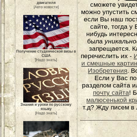
двигателя
сможете увидет
[Авто новости]
можно упустить с
если Вы наш пос
сайте, тогда у
нибудь интерес
была
уникально
запрещается. К
Получение студенческой визы в
перечислить их -
США
[Надо знать]
и смешные карти
Изобретения
. 
Если у Вас п
разделом сайта и
почту сайта
! 
малюсенькой кр
Знания и уроки по русскому
т.д? Жду писем в
языку
[Надо знать]