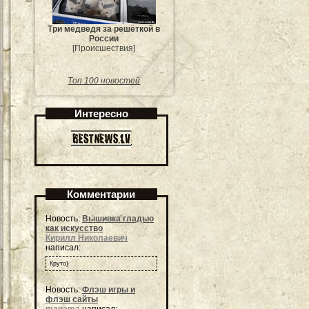
Три медведя за решёткой в
России
[Происшествия]
Топ 100 новостей
Интересно
Комментарии
Новость:
Вышивка гладью
как искусство
Кирилл Николаевич
написал:
Круто)
Новость:
Флэш игры и
флэш сайты
magama
написал: