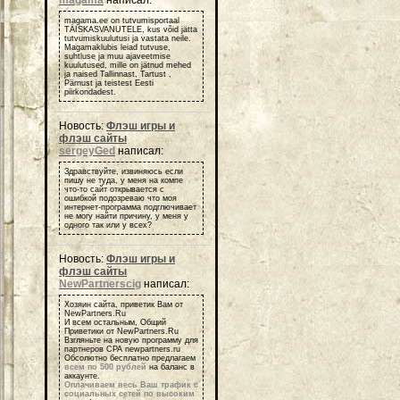
magama.ee on tutvumisportaal
TÄISKASVANUTELE, kus võid jätta
tutvumiskuulutusi ja vastata neile.
Magamaklubis leiad tutvuse,
suhtluse ja muu ajaveetmise
kuulutused, mille on jätnud mehed
ja naised Tallinnast, Tartust ,
Pärnust ja teistest Eesti
piirkondadest.
Новость:
Флэш игры и
флэш сайты
sergeyGed
написал:
Здравствуйте, извиняюсь если
пишу не туда, у меня на компе
что-то сайт открывается с
ошибкой подозреваю что моя
интернет-программа подглючивает
не могу найти причину, у меня у
одного так или у всех?
Новость:
Флэш игры и
флэш сайты
NewPartnerscig
написал:
Хозяин сайта, приветик Вам от
NewPartners.Ru
И всем остальным, Общий
Приветики от NewPartners.Ru
Взгляньте на новую программу для
партнеров СРА newpartners.ru
Обсолютно бесплатно предлагаем
всем по 500 рублей
на баланс в
аккаунте.
Оплачиваем весь Ваш трафик с
социальных сетей по высоким