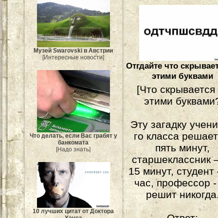
Музей Swarovski в Австрии
[Интересные новости]
Отгдайте что скрывает
этими буквами
[Что скрывается
этими буквами
Эту загадку учени
го класса решает
Что делать, если Вас грабят у
банкомата
пять минут,
[Надо знать]
старшеклассник –
15 минут, студент 
час, профессор -
решит никогда
10 лучших цитат от Доктора
Ответ: