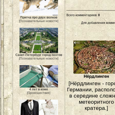
Всего комментариев
:
0
Притча про двух волков
[Познавательные новости]
Для добавления комме
Санкт-Петербург город поэтов
[Познавательные новости]
Нёрдлинген
[Нёрдлинген - гор
Германии, распол
4 лет в коме
[Происшествия]
в середине сложн
метеоритного
кратера.]