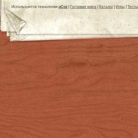
Используются технологии
uCoz
|
Гостевая книга
|
Каталог
|
Игры
|
Тесты