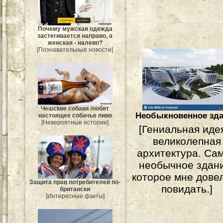
Почему мужская одежда
застегивается направо, а
женская - налево?
[Познавательные новости]
Чешские собаки любят
Необыкновенное зд
настоящее собачье пиво
[Невероятные истории]
[Гениальная иде
великолепная
архитектура. Са
необычное здан
которое мне дове
Защита прав потребителей по-
повидать.]
британски
[Интересные факты]