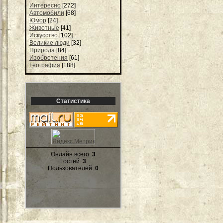
Интересно
[272]
Автомобили
[68]
Юмор
[24]
Животные
[41]
Искусство
[102]
Великие люди
[32]
Природа
[84]
Изобретения
[61]
География
[188]
Статистика
Онлайн всего:
3
Гостей:
3
Пользователей:
0