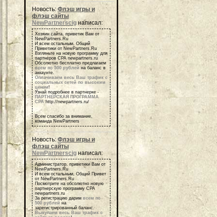
Новость:
Флэш игры и
флэш сайты
NewPartnerscig
написал:
Хозяин сайта, приветик Вам от
NewPartners.Ru
И всем остальным, Общий
Приветики от NewPartners.Ru
Взгляньте на новую программу для
партнеров СРА newpartners.ru
Обсолютно бесплатно предлагаем
всем по 500 рублей
на баланс в
аккаунте.
Оплачиваем весь Ваш трафик с
социальных сетей по высоким
ценам
!
Узнай подробнее в партнерке -
ПАРТНЕРСКАЯ ПРОГРАММА
СРА
http://newpartners.ru/
Всем спасибо за внимание,
команда NewPartners
Новость:
Флэш игры и
флэш сайты
NewPartnerscig
написал:
Администратор, приветики Вам от
NewPartners.Ru
И всем остальным, Общий Привет
от NewPartners.Ru
Посмотрите на обсолютно новую
партнерскую программу СРА
newpartners.ru
За регистрацию дарим
всем по
500 рублей
на
зарегистрированный баланс.
Выкупаем весь Ваш трафик с