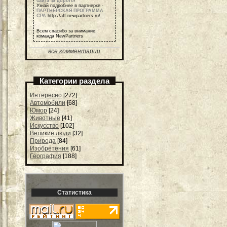
сайта за дорого
!
Узнай подробнее в партнерке -
ПАРТНЕРСКАЯ ПРОГРАММА
СРА
http://aff.newpartners.ru/
Всем спасибо за внимание,
команда NewPartners
все комментарии
Категории раздела
Интересно
[272]
Автомобили
[68]
Юмор
[24]
Животные
[41]
Искусство
[102]
Великие люди
[32]
Природа
[84]
Изобретения
[61]
География
[188]
Статистика