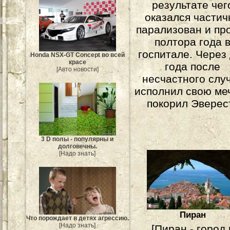
результате чег
оказался частич
парализован и пр
полтора года 
госпитале. Через
Honda NSX-GT Concept во всей
красе
года после
[Авто новости]
несчастного слу
исполнил свою меч
покорил Эверест
3 D полы - популярны и
долговечны.
[Надо знать]
Пиран
Что порождает в детях агрессию.
[Надо знать]
[Пиран - город 