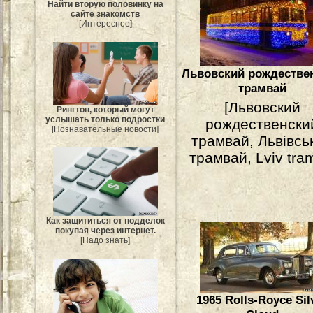
Найти вторую половинку на
сайте знакомств
[Интересное]
Львовский рождестве
трамвай
[Львовский
Рингтон, который могут
услышать только подростки
рождественски
[Познавательные новости]
трамвай, Львівсь
трамвай, Lviv tram
Как защититься от подделок
покупая через интернет.
[Надо знать]
1965 Rolls-Royce Sil