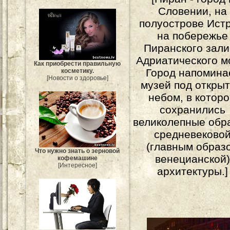
Словении, на
полуострове Истр
на побережье
Пиранского зал
Адриатического м
Как приобрести правильную
Город напомина
косметику.
[Новости о здоровье]
музей под откры
небом, в котор
сохранились
великолепные обр
средневеково
(главным образ
Что нужно знать о зерновой
венецианской
кофемашине
[Интересное]
архитектуры.]