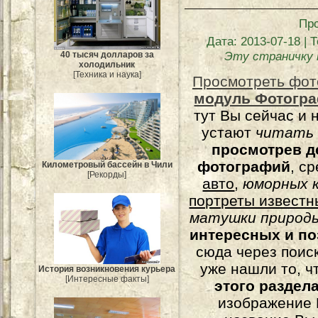
Пр
Дата
: 2013-07-18 |
Т
Эту страничку 
40 тысяч долларов за
холодильник
[Техника и наука]
Просмотреть фот
модуль Фотогра
тут Вы сейчас и 
устают
читать
просмотрев д
фотографий
, с
Километровый бассейн в Чили
[Рекорды]
авто
,
юморных
к
портреты известн
матушки природы
интересных и п
сюда через поис
уже нашли то, ч
История возникновения курьера
[Интересные факты]
этого раздел
изображение 