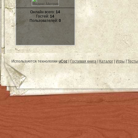
Онлайн всего:
14
Гостей:
14
Пользователей:
0
Используются технологии
uCoz
|
Гостевая книга
|
Каталог
|
Игры
|
Тесты