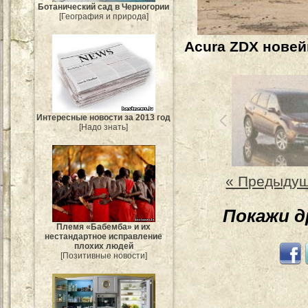
Ботанический сад в Черногории
[География и природа]
Acura ZDX новей
Интересные новости за 2013 год
[Надо знать]
« Предыду
Покажи 
Племя «Бабемба» и их
нестандартное исправление
плохих людей
[Позитивные новости]