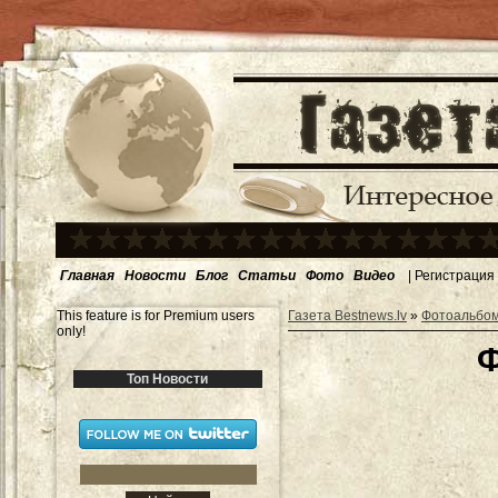
Главная
Новости
Блог
Статьи
Фото
Видео
|
Регистрация
This feature is for Premium users
Газета Bestnews.lv
»
Фотоальбо
only!
Ф
Топ Новости