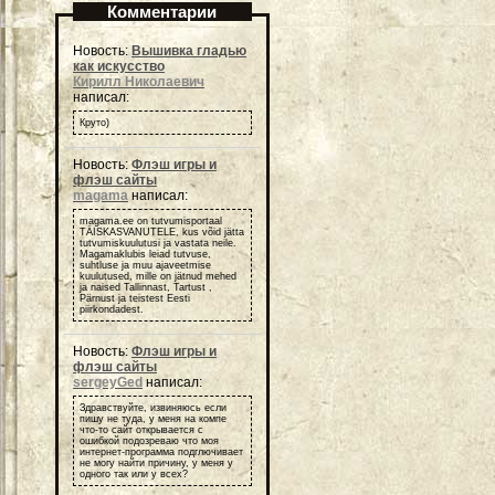
Комментарии
Новость:
Вышивка гладью
как искусство
Кирилл Николаевич
написал:
Круто)
Новость:
Флэш игры и
флэш сайты
magama
написал:
magama.ee on tutvumisportaal
TÄISKASVANUTELE, kus võid jätta
tutvumiskuulutusi ja vastata neile.
Magamaklubis leiad tutvuse,
suhtluse ja muu ajaveetmise
kuulutused, mille on jätnud mehed
ja naised Tallinnast, Tartust ,
Pärnust ja teistest Eesti
piirkondadest.
Новость:
Флэш игры и
флэш сайты
sergeyGed
написал:
Здравствуйте, извиняюсь если
пишу не туда, у меня на компе
что-то сайт открывается с
ошибкой подозреваю что моя
интернет-программа подглючивает
не могу найти причину, у меня у
одного так или у всех?