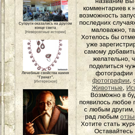
название Вы
комментариев к н
возможность запу
последних случаях
Супруги оказались на другом
конце света
маловажно, та
[Невероятные истории]
Хотелось бы отме
уже зарегистрир
самому добавит
желательно, 
поделиться чуж
фотографии 
Лечебные свойства камня
"Гранат".
фотографии
,
[Интересное]
Животные
,
Ис
Возможно в бу
появилось любое 
с любым другим,
рад любым
отзы
Хотите стать жур
Оставайтесь 