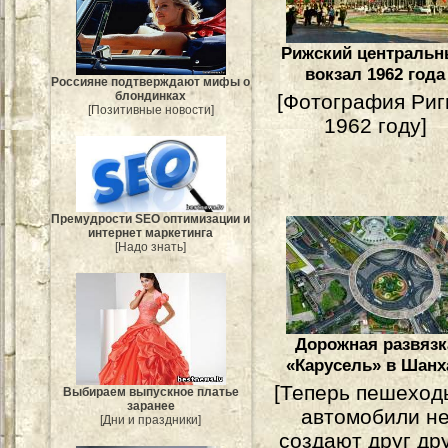
Рижский централь
вокзал 1962 года
Россияне подтверждают мифы о
блондинках
[Фотография Риг
[Позитивные новости]
1962 году]
Премудрости SEO оптимизации и
интернет маркетинга
[Надо знать]
Дорожная развязк
«Карусель» в Шанх
[Теперь пешеход
Выбираем выпускное платье
заранее
автомобили н
[Дни и праздники]
создают друг др