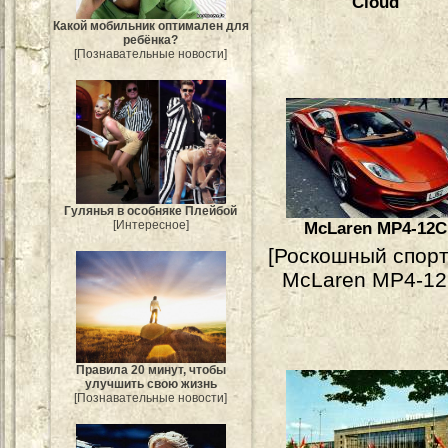
Cloud
Какой мобильник оптимален для
ребёнка?
[Познавательные новости]
Гулянья в особняке Плейбой
[Интересное]
McLaren MP4-12C
[Роскошный спор
McLaren MP4-12
Правила 20 минут, чтобы
улучшить свою жизнь
[Познавательные новости]