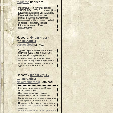
magama
написал:
magama.ee on tutvumisportaal
TÄISKASVANUTELE, kus võid jätta
tutvumiskuulutusi ja vastata neile.
Magamaklubis leiad tutvuse,
suhtluse ja muu ajaveetmise
kuulutused, mille on jätnud mehed
ja naised Tallinnast, Tartust ,
Pärnust ja teistest Eesti
piirkondadest.
Новость:
Флэш игры и
флэш сайты
sergeyGed
написал:
Здравствуйте, извиняюсь если
пишу не туда, у меня на компе
что-то сайт открывается с
ошибкой подозреваю что моя
интернет-программа подглючивает
не могу найти причину, у меня у
одного так или у всех?
Новость:
Флэш игры и
флэш сайты
NewPartnerscig
написал:
Хозяин сайта, приветик Вам от
NewPartners.Ru
И всем остальным, Общий
Приветики от NewPartners.Ru
Взгляньте на новую программу для
партнеров СРА newpartners.ru
Обсолютно бесплатно предлагаем
всем по 500 рублей
на баланс в
аккаунте.
Оплачиваем весь Ваш трафик с