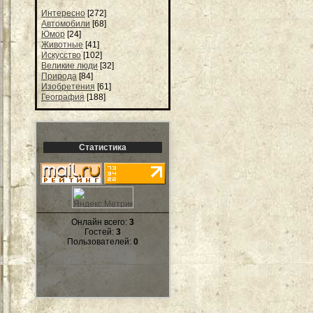
Интересно
[272]
Автомобили
[68]
Юмор
[24]
Животные
[41]
Искусство
[102]
Великие люди
[32]
Природа
[84]
Изобретения
[61]
География
[188]
Статистика
Онлайн всего:
3
Гостей:
3
Пользователей:
0