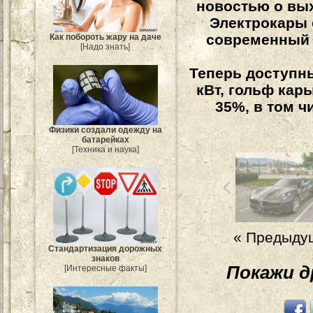
новостью о вы
Электрокары 
современный 
Как побороть жару на даче
[Надо знать]
Теперь доступны
кВт, гольф кар
35%, в том 
Физики создали одежду на
батарейках
[Техника и наука]
« Предыду
Стандартизация дорожных
знаков
Покажи 
[Интересные факты]