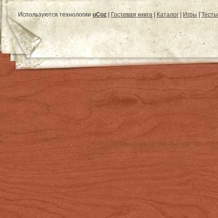
Используются технологии
uCoz
|
Гостевая книга
|
Каталог
|
Игры
|
Тесты