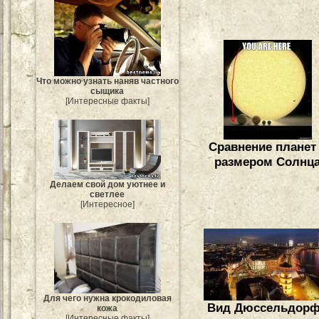
Что можно узнать наняв частного
сыщика
[Интересные факты]
Сравнение планет
размером Солнц
Делаем свой дом уютнее и
светлее
[Интересное]
Для чего нужна крокодиловая
Вид Дюссельдор
кожа
[Интересные факты]