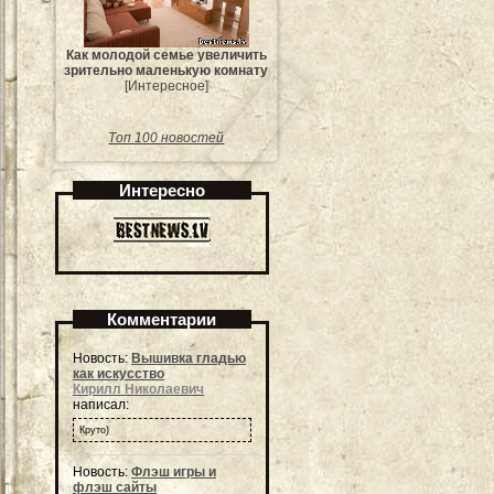
Как молодой семье увеличить
зрительно маленькую комнату
[Интересное]
Топ 100 новостей
Интересно
Комментарии
Новость:
Вышивка гладью
как искусство
Кирилл Николаевич
написал:
Круто)
Новость:
Флэш игры и
флэш сайты