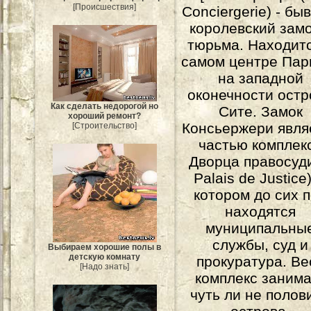
[Происшествия]
Conciergerie) - бы
королевский замо
тюрьма. Находитс
самом центре Пар
на западной
оконечности остр
Как сделать недорогой но
Сите. Замок
хороший ремонт?
Консьержери явля
[Строительство]
частью комплек
Дворца правосуди
Palais de Justice)
котором до сих 
находятся
муниципальны
службы, суд и
Выбираем хорошие полы в
детскую комнату
прокуратура. Ве
[Надо знать]
комплекс занима
чуть ли не полов