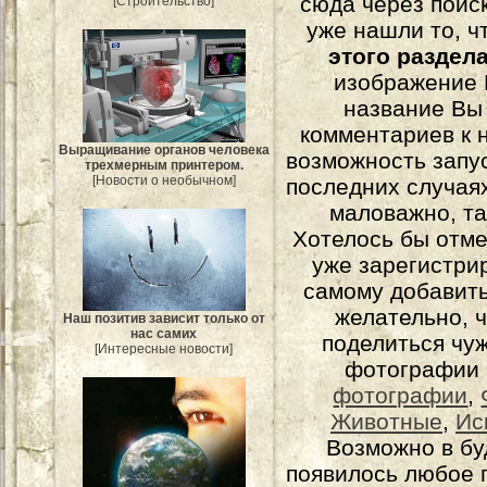
сюда через поис
[Строительство]
уже нашли то, ч
этого раздел
изображение 
название Вы
комментариев к н
Выращивание органов человека
возможность запу
трехмерным принтером.
[Новости о необычном]
последних случаях
маловажно, та
Хотелось бы отме
уже зарегистрир
самому добавит
желательно, 
Наш позитив зависит только от
нас самих
поделиться чуж
[Интересные новости]
фотографии 
фотографии
,
Животные
,
Ис
Возможно в бу
появилось любое 