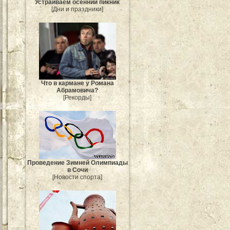
Устраиваем осенний пикник
[Дни и праздники]
Что в кармане у Романа
Абрамовича?
[Рекорды]
Проведение Зимней Олимпиады
в Сочи
[Новости спорта]