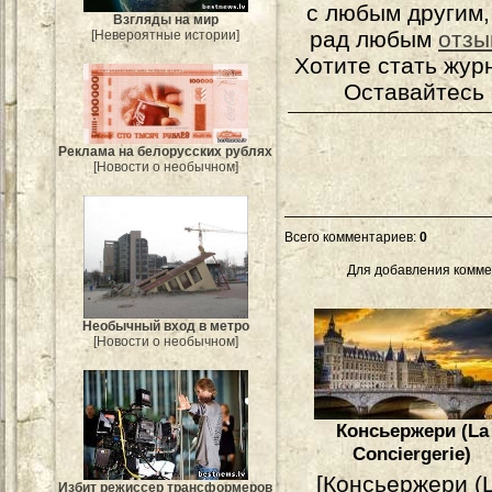
с любым другим,
Взгляды на мир
рад любым
отзы
[Невероятные истории]
Хотите стать жур
Оставайтесь 
Реклама на белорусских рублях
[Новости о необычном]
Всего комментариев
:
0
Для добавления комме
Необычный вход в метро
[Новости о необычном]
Консьержери (La
Conciergerie)
[Консьержери (
Избит режиссер трансформеров