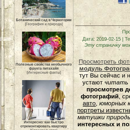
Ботанический сад в Черногории
[География и природа]
Пр
Дата
: 2019-02-15 |
Те
Эту страничку мо
Просмотреть фот
Полезные свойства необычного
модуль Фотогра
фрукта питахайя
[Интересные факты]
тут Вы сейчас и 
устают
читать
просмотрев д
фотографий
, с
авто
,
юморных
к
портреты известн
матушки природы
Интересно: как быстро
интересных и п
отремонтировать квартиру