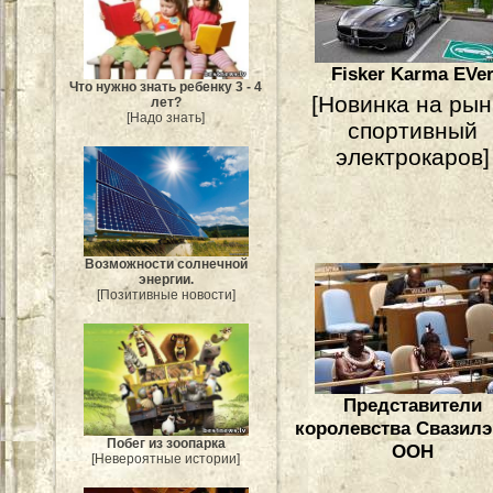
Fisker Karma EVe
Что нужно знать ребенку 3 - 4
[Новинка на рын
лет?
[Надо знать]
спортивный
электрокаров]
Возможности солнечной
энергии.
[Позитивные новости]
Представители
королевства Свазилэ
Побег из зоопарка
ООН
[Невероятные истории]