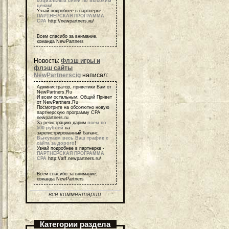
социальных сетей по высоким
ценам
!
Узнай подробнее в партнерке -
ПАРТНЕРСКАЯ ПРОГРАММА
СРА
http://newpartners.ru/
Всем спасибо за внимание,
команда NewPartners
Новость:
Флэш игры и
флэш сайты
NewPartnerscig
написал:
Администратор, приветики Вам от
NewPartners.Ru
И всем остальным, Общий Привет
от NewPartners.Ru
Посмотрите на обсолютно новую
партнерскую программу СРА
newpartners.ru
За регистрацию дарим
всем по
500 рублей
на
зарегистрированный баланс.
Выкупаем весь Ваш трафик с
сайта за дорого
!
Узнай подробнее в партнерке -
ПАРТНЕРСКАЯ ПРОГРАММА
СРА
http://aff.newpartners.ru/
Всем спасибо за внимание,
команда NewPartners
все комментарии
Категории раздела