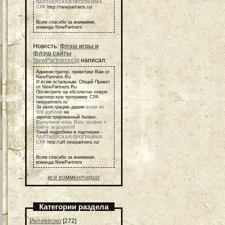
ПАРТНЕРСКАЯ ПРОГРАММА
СРА
http://newpartners.ru/
Всем спасибо за внимание,
команда NewPartners
Новость:
Флэш игры и
флэш сайты
NewPartnerscig
написал:
Администратор, приветики Вам от
NewPartners.Ru
И всем остальным, Общий Привет
от NewPartners.Ru
Посмотрите на обсолютно новую
партнерскую программу СРА
newpartners.ru
За регистрацию дарим
всем по
500 рублей
на
зарегистрированный баланс.
Выкупаем весь Ваш трафик с
сайта за дорого
!
Узнай подробнее в партнерке -
ПАРТНЕРСКАЯ ПРОГРАММА
СРА
http://aff.newpartners.ru/
Всем спасибо за внимание,
команда NewPartners
все комментарии
Категории раздела
Интересно
[272]