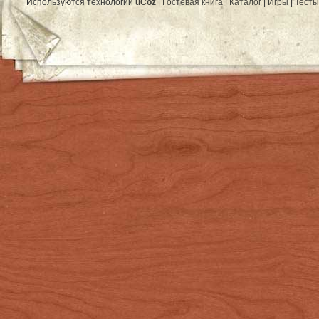
Используются технологии
uCoz
|
Гостевая книга
|
Каталог
|
Игры
|
Тесты