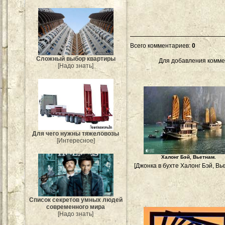
Всего комментариев
:
0
Сложный выбор квартиры
Для добавления комме
[Надо знать]
Для чего нужны тяжеловозы
[Интересное]
Халонг Бэй, Вьетнам.
[Джонка в бухте Халонг Бэй, Вь
Список секретов умных людей
современного мира
[Надо знать]