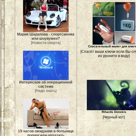
Мария Шарапова - спортсменка
или шоувумен?
[Новости спорта]
Спасательный жилет для клю
[Спасёт ваши ключи если Вы с
их уроните в воду]
Интересное об операционной
системе
[Надо знать]
Rihards Donskis
[Черный кот]
19 часов ожидания в больнице
попросили оплатить