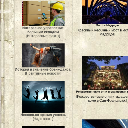
Мост в Мадриде
Интересное управление
[Красивый необчный мост в Ис
большим складом
Мадриде]
[Интересные факты]
История и значение брейк-данса.
[Позитивные новости]
Рождественские огни и украшения 
[Рождественские огни и украше
доме в Сан-Франциско.]
Несколько правил успеха.
[Надо знать]