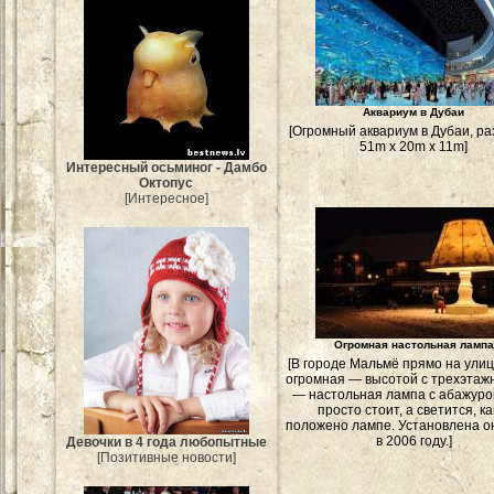
Аквариум в Дубаи
[Огромный аквариум в Дубаи, р
51m x 20m x 11m]
Интересный осьминог - Дамбо
Октопус
[Интересное]
Огромная настольная лампа
[В городе Мальмё прямо на улиц
огромная — высотой с трехэтаж
— настольная лампа с абажуром
просто стоит, а светится, ка
положено лампе. Установлена о
в 2006 году.]
Девочки в 4 года любопытные
[Позитивные новости]