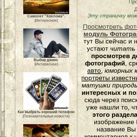
Пр
Эту страничку мож
Самолет "Хохлома".
[Интересное]
Просмотреть фот
модуль Фотогра
тут Вы сейчас и 
устают
читать
просмотрев д
Выбор джинс
фотографий
, с
[Интересное]
авто
,
юморных
к
портреты известн
матушки природы
интересных и п
сюда через поис
уже нашли то, ч
Как выбрать хороший телефон
этого раздел
[Познавательные новости]
изображение 
название Вы
комментариев к н