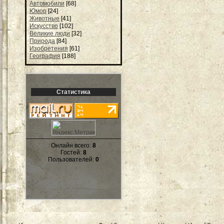
Автомобили
[68]
Юмор
[24]
Животные
[41]
Искусство
[102]
Великие люди
[32]
Природа
[84]
Изобретения
[61]
География
[188]
Статистика
Онлайн всего:
8
Гостей:
8
Пользователей:
0