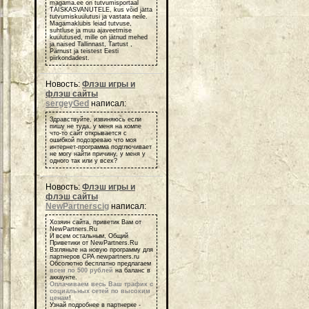
magama.ee on tutvumisportaal
TÄISKASVANUTELE, kus võid jätta
tutvumiskuulutusi ja vastata neile.
Magamaklubis leiad tutvuse,
suhtluse ja muu ajaveetmise
kuulutused, mille on jätnud mehed
ja naised Tallinnast, Tartust ,
Pärnust ja teistest Eesti
piirkondadest.
Новость:
Флэш игры и
флэш сайты
sergeyGed
написал:
Здравствуйте, извиняюсь если
пишу не туда, у меня на компе
что-то сайт открывается с
ошибкой подозреваю что моя
интернет-программа подглючивает
не могу найти причину, у меня у
одного так или у всех?
Новость:
Флэш игры и
флэш сайты
NewPartnerscig
написал:
Хозяин сайта, приветик Вам от
NewPartners.Ru
И всем остальным, Общий
Приветики от NewPartners.Ru
Взгляньте на новую программу для
партнеров СРА newpartners.ru
Обсолютно бесплатно предлагаем
всем по 500 рублей
на баланс в
аккаунте.
Оплачиваем весь Ваш трафик с
социальных сетей по высоким
ценам
!
Узнай подробнее в партнерке -