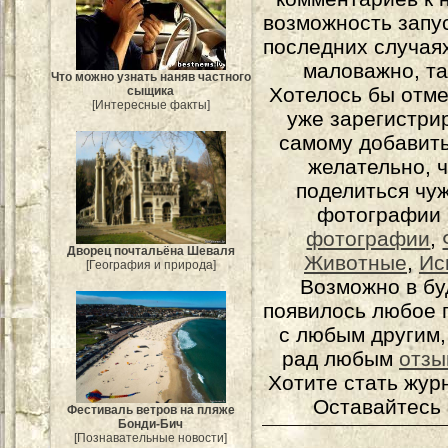
возможность запу
последних случаях
маловажно, та
Что можно узнать наняв частного
Хотелось бы отме
сыщика
[Интересные факты]
уже зарегистрир
самому добавит
желательно, 
поделиться чуж
фотографии 
фотографии
,
Дворец почтальёна Шеваля
Животные
,
Ис
[География и природа]
Возможно в бу
появилось любое 
с любым другим,
рад любым
отзы
Хотите стать жур
Оставайтесь 
Фестиваль ветров на пляже
Бонди-Бич
[Познавательные новости]