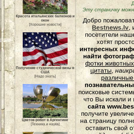
Эту страничку можн
Красота итальянских балконов и
Добро пожалова
окон
[Хорошие новости]
Bestnews.lv
,
посетители наш
хотят прост
интересных инф
найти фотогра
фотки животных
Получение студенческой визы в
цитаты
,
наикр
США
различные
[Надо знать]
познавательны
поисковые системы
что Вы искали и
сайта www.bes
получите увеличе
на страницу полн
Цветок-робот в Аргентине
[Техника и наука]
оставить свой о