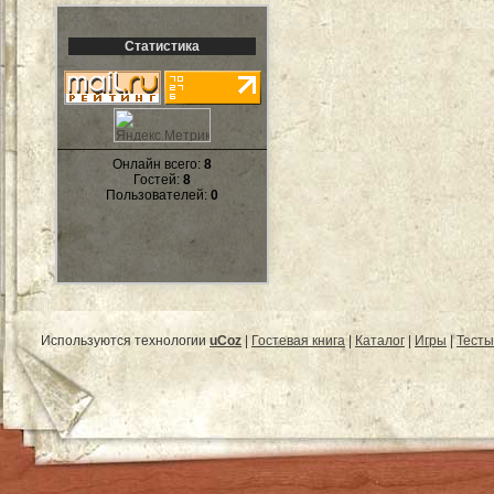
Статистика
Онлайн всего:
8
Гостей:
8
Пользователей:
0
Используются технологии
uCoz
|
Гостевая книга
|
Каталог
|
Игры
|
Тесты