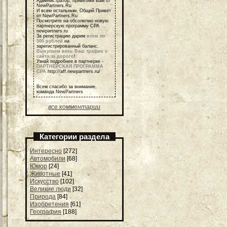
Администратор, приветики Вам от
NewPartners.Ru
И всем остальным, Общий Привет
от NewPartners.Ru
Посмотрите на обсолютно новую
партнерскую программу СРА
newpartners.ru
За регистрацию дарим
всем по
500 рублей
на
зарегистрированный баланс.
Выкупаем весь Ваш трафик с
сайта за дорого
!
Узнай подробнее в партнерке -
ПАРТНЕРСКАЯ ПРОГРАММА
СРА
http://aff.newpartners.ru/
Всем спасибо за внимание,
команда NewPartners
все комментарии
Категории раздела
Интересно
[272]
Автомобили
[68]
Юмор
[24]
Животные
[41]
Искусство
[102]
Великие люди
[32]
Природа
[84]
Изобретения
[61]
География
[188]