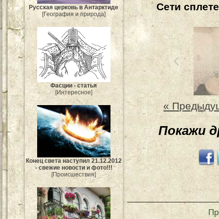
Сети сплет
Русская церковь в Антарктиде
[География и природа]
Фасции - статья
[Интересное]
« Предыду
Покажи 
Конец света наступил 21.12.2012
- свежие новости и фото!!!
[Происшествия]
Пр