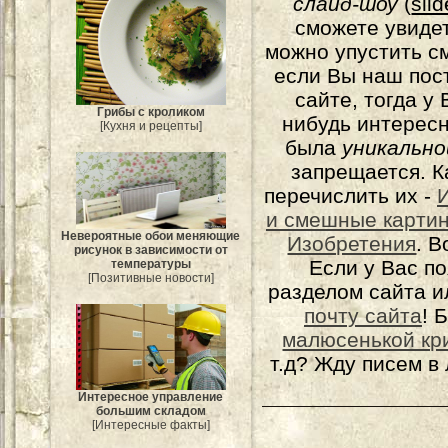
слайд-шоу
(
sli
сможете увидет
можно упустить с
если Вы наш пос
сайте, тогда у
Грибы с кроликом
нибудь интерес
[Кухня и рецепты]
была
уникально
запрещается. К
перечислить их -
и смешные карти
Невероятные обои меняющие
Изобретения
. 
рисунок в зависимости от
Если у Вас п
температуры
[Позитивные новости]
разделом сайта и
почту сайта
! 
малюсенькой кр
т.д? Жду писем в
Интересное управление
большим складом
[Интересные факты]