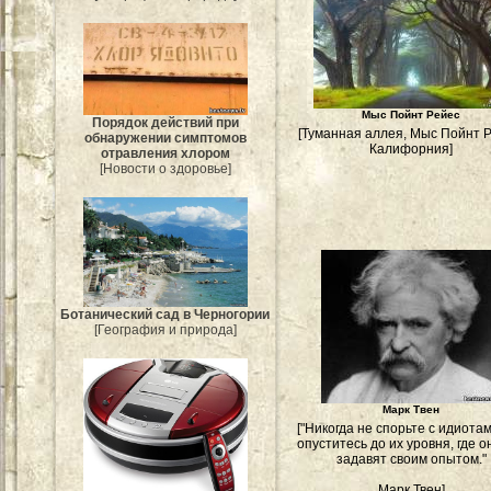
Мыс Пойнт Рейес
Порядок действий при
[Туманная аллея, Мыс Пойнт Р
обнаружении симптомов
Калифорния]
отравления хлором
[Новости о здоровье]
Ботанический сад в Черногории
[География и природа]
Марк Твен
["Никогда не спорьте с идиота
опуститесь до их уровня, где о
задавят своим опытом."
Марк Твен]