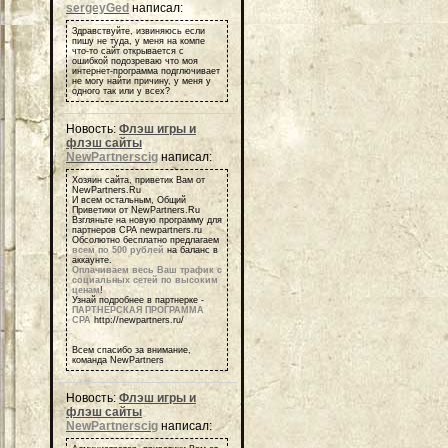
sergeyGed
написал:
Здравствуйте, извиняюсь если
пишу не туда, у меня на компе
что-то сайт открывается с
ошибкой подозреваю что моя
интернет-программа подглючивает
не могу найти причину, у меня у
одного так или у всех?
Новость:
Флэш игры и
флэш сайты
NewPartnerscig
написал:
Хозяин сайта, приветик Вам от
NewPartners.Ru
И всем остальным, Общий
Приветики от NewPartners.Ru
Взгляньте на новую программу для
партнеров СРА newpartners.ru
Обсолютно бесплатно предлагаем
всем по 500 рублей
на баланс в
аккаунте.
Оплачиваем весь Ваш трафик с
социальных сетей по высоким
ценам
!
Узнай подробнее в партнерке -
ПАРТНЕРСКАЯ ПРОГРАММА
СРА
http://newpartners.ru/
Всем спасибо за внимание,
команда NewPartners
Новость:
Флэш игры и
флэш сайты
NewPartnerscig
написал: