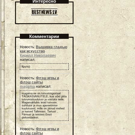
Интересно
Комментарии
Новость:
Вышивка гладью
как искусство
Кирилл Николаевич
написал:
Круто)
Новость:
Флэш игры и
флэш сайты
magama
написал:
magama.ee on tutvumisportaal
TÄISKASVANUTELE, kus võid jätta
tutvumiskuulutusi ja vastata neile.
Magamaklubis leiad tutvuse,
suhtluse ja muu ajaveetmise
kuulutused, mille on jätnud mehed
ja naised Tallinnast, Tartust ,
Pärnust ja teistest Eesti
piirkondadest.
Новость:
Флэш игры и
флэш сайты