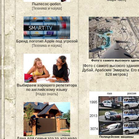
Пылесос-робот.
[Техника и наука]
Бренд логотип Apple под угрозой
[Техника и наука]
Фото с самого высокого здан
[Фото с самого высокого здания
Дубай, Арабские Эмираты. Его 
828 метров.]
Выбираем хорошего репетитора
по английскому языку
[Надо знать]
Полицейские машины
Дача для семьи это то, что надо