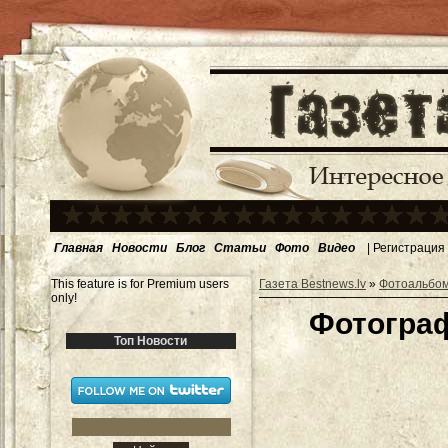
Главная
Новости
Блог
Статьи
Фото
Видео
|
Регистрация
This feature is for Premium users
Газета Bestnews.lv
»
Фотоальбо
only!
Фотограф
Топ Новости