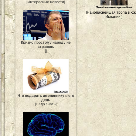
[Интересные новости]
Эль-Каминито-дель-Рей
[Наиопаснейшая тропа в ю
Испании.]
Кризис простому народу не
страшен.
[]
Что подарить имениннику в его
день
[Надо знать]