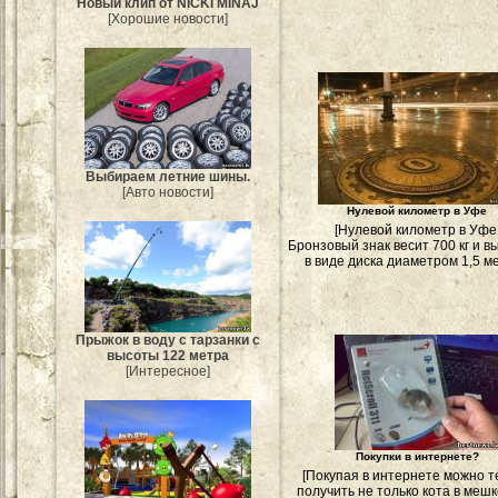
Новый клип от NICKI MINAJ
[Хорошие новости]
Выбираем летние шины.
[Авто новости]
Нулевой километр в Уфе
[Нулевой километр в Уфе
Бронзовый знак весит 700 кг и 
в виде диска диаметром 1,5 ме
Прыжок в воду с тарзанки с
высоты 122 метра
[Интересное]
Покупки в интернете?
[Покупая в интернете можно т
получить не только кота в мешк