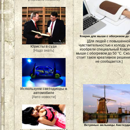
Коврик для мыши с обогревом до 
[Для людей с повышенно
чувствительностью к холоду, 
Юристы в суде
изобрели специальный Коври
[Надо знать]
мыши с обогревом до 50 °С. Ско
стоит такое креативное решени
не сообщается.]
Используем светодиоды в
автомобиле
[Авто новости]
Ветряные мельницы Амстерд