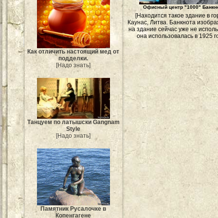
Офисный центр "1000" Банкн
[Находится такое здание в г
Каунас, Литва. Банкнота изобр
на здание сейчас уже не испол
она использовалась в 1925 го
Как отличить настоящий мед от
подделки.
[Надо знать]
Танцуем по латышски Gangnam
Style
[Надо знать]
Памятник Русалочке в
Копенгагене