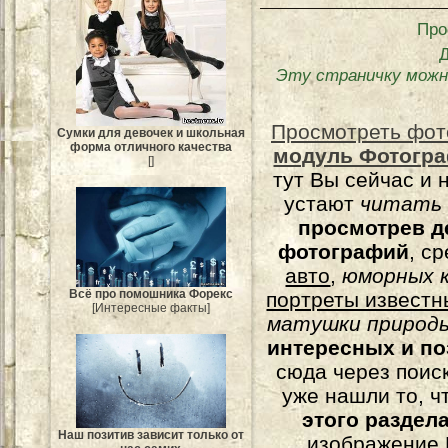
Про
Эту страничку можн
Просмотреть фот
Сумки для девочек и школьная
форма отличного качества
модуль Фотогра
[]
тут Вы сейчас и 
устают
читать
просмотрев д
фотографий
, с
авто
,
юморных
к
Всё про помошника Форекс
портреты известн
[Интересные факты]
матушки природы
интересных и п
сюда через поис
уже нашли то, ч
этого раздел
Наш позитив зависит только от
изображение 