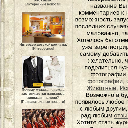
нас самих
[Интересные новости]
название Вы
комментариев к н
возможность запу
последних случаях
маловажно, та
Хотелось бы отме
Интерьер детской комнаты.
уже зарегистрир
[Интересное]
самому добавит
желательно, 
поделиться чуж
фотографии 
фотографии
,
Животные
,
Ис
Почему мужская одежда
Возможно в бу
застегивается направо, а
женская - налево?
появилось любое 
[Познавательные новости]
с любым другим,
рад любым
отзы
Хотите стать жур