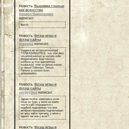
Новость:
Вышивка гладью
как искусство
Кирилл Николаевич
написал:
Круто)
Новость:
Флэш игры и
флэш сайты
magama
написал:
magama.ee on tutvumisportaal
TÄISKASVANUTELE, kus võid jätta
tutvumiskuulutusi ja vastata neile.
Magamaklubis leiad tutvuse,
suhtluse ja muu ajaveetmise
kuulutused, mille on jätnud mehed
ja naised Tallinnast, Tartust ,
Pärnust ja teistest Eesti
piirkondadest.
Новость:
Флэш игры и
флэш сайты
sergeyGed
написал:
Здравствуйте, извиняюсь если
пишу не туда, у меня на компе
что-то сайт открывается с
ошибкой подозреваю что моя
интернет-программа подглючивает
не могу найти причину, у меня у
одного так или у всех?
Новость:
Флэш игры и