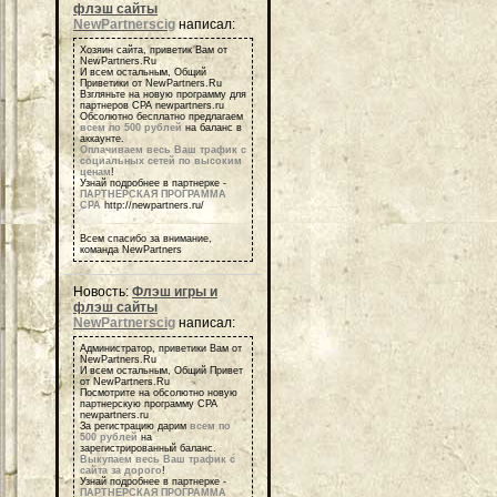
флэш сайты
NewPartnerscig
написал:
Хозяин сайта, приветик Вам от
NewPartners.Ru
И всем остальным, Общий
Приветики от NewPartners.Ru
Взгляньте на новую программу для
партнеров СРА newpartners.ru
Обсолютно бесплатно предлагаем
всем по 500 рублей
на баланс в
аккаунте.
Оплачиваем весь Ваш трафик с
социальных сетей по высоким
ценам
!
Узнай подробнее в партнерке -
ПАРТНЕРСКАЯ ПРОГРАММА
СРА
http://newpartners.ru/
Всем спасибо за внимание,
команда NewPartners
Новость:
Флэш игры и
флэш сайты
NewPartnerscig
написал:
Администратор, приветики Вам от
NewPartners.Ru
И всем остальным, Общий Привет
от NewPartners.Ru
Посмотрите на обсолютно новую
партнерскую программу СРА
newpartners.ru
За регистрацию дарим
всем по
500 рублей
на
зарегистрированный баланс.
Выкупаем весь Ваш трафик с
сайта за дорого
!
Узнай подробнее в партнерке -
ПАРТНЕРСКАЯ ПРОГРАММА