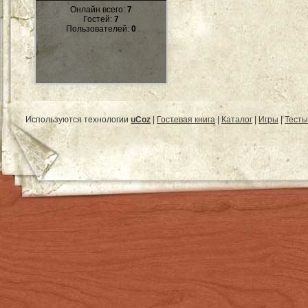
Онлайн всего:
7
Гостей:
7
Пользователей:
0
Используются технологии
uCoz
|
Гостевая книга
|
Каталог
|
Игры
|
Тесты