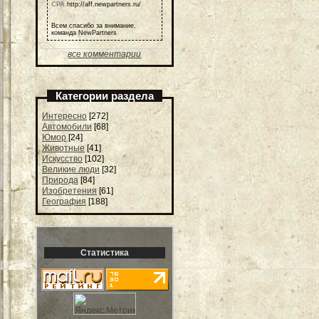
СРА
http://aff.newpartners.ru/
Всем спасибо за внимание,
команда NewPartners
все комментарии
Категории раздела
Интересно
[272]
Автомобили
[68]
Юмор
[24]
Животные
[41]
Искусство
[102]
Великие люди
[32]
Природа
[84]
Изобретения
[61]
География
[188]
Статистика