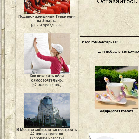
Оставайтесь 
Подарок женщинам Туркмении
на 8 марта
[Дни и праздники]
Всего комментариев
:
0
Для добавления комме
Как поклеить обои
самостоятельно.
[Строительство]
Фарфоровая красота
В Москве собираются построить
42 новых вокзала
[Хорошие новости]