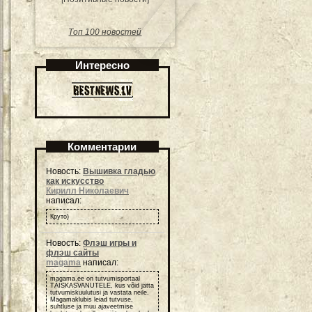
Топ 100 новостей
Интересно
Комментарии
Новость:
Вышивка гладью
как искусство
Кирилл Николаевич
написал:
Круто)
Новость:
Флэш игры и
флэш сайты
magama
написал:
magama.ee on tutvumisportaal
TÄISKASVANUTELE, kus võid jätta
tutvumiskuulutusi ja vastata neile.
Magamaklubis leiad tutvuse,
suhtluse ja muu ajaveetmise