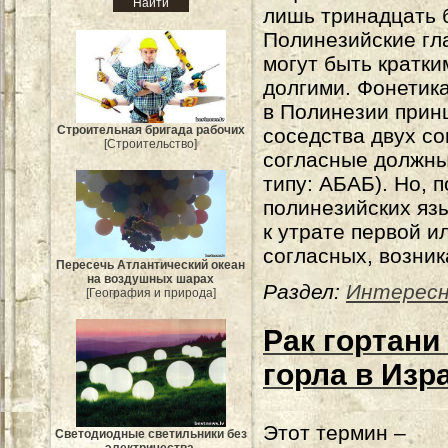
лишь тринадцать б
Полинезийские гл
могут быть кратки
долгими. Фонетик
в Полинезии прин
Строительная бригада рабочих
соседства двух со
[Строительство]
согласные должны
типу: АБАБ). Но, 
полинезийских яз
к утрате первой и
согласных, возни
Пересечь Атлантический океан
на воздушных шарах
Раздел:
Интерес
[География и природа]
Рак гортани 
горла в Изр
Этот термин –
Светодиодные светильники без
электричества.