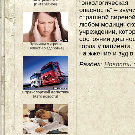
"онкологическая
[Интересное]
опасность” – звуч
страшной сиреной
любом медицинск
учреждении, котор
состоянии диагно
Причины мигрени
горла у пациента,
[Новости о здоровье]
на жжение и зуд в
Раздел:
Новости 
О транспортной логистике
[Авто новости]