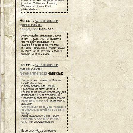
kuulutused, mille on jätnud mehed
ja naised Tallinnast, Tartust ,
Pärnust ja teistest Eesti
piirkondadest.
Новость:
Флэш игры и
флэш сайты
sergeyGed
написал:
Здравствуйте, извиняюсь если
пишу не туда, у меня на компе
что-то сайт открывается с
ошибкой подозреваю что моя
интернет-программа подглючивает
не могу найти причину, у меня у
одного так или у всех?
Новость:
Флэш игры и
флэш сайты
NewPartnerscig
написал:
Хозяин сайта, приветик Вам от
NewPartners.Ru
И всем остальным, Общий
Приветики от NewPartners.Ru
Взгляньте на новую программу для
партнеров СРА newpartners.ru
Обсолютно бесплатно предлагаем
всем по 500 рублей
на баланс в
аккаунте.
Оплачиваем весь Ваш трафик с
социальных сетей по высоким
ценам
!
Узнай подробнее в партнерке -
ПАРТНЕРСКАЯ ПРОГРАММА
СРА
http://newpartners.ru/
Всем спасибо за внимание,