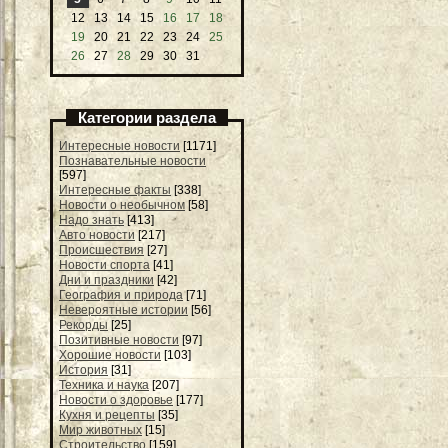
12
13
14
15
16
17
18
19
20
21
22
23
24
25
26
27
28
29
30
31
Категории раздела
Интересные новости
[1171]
Познавательные новости
[597]
Интересные факты
[338]
Новости о необычном
[58]
Надо знать
[413]
Авто новости
[217]
Происшествия
[27]
Новости спорта
[41]
Дни и праздники
[42]
География и природа
[71]
Невероятные истории
[56]
Рекорды
[25]
Позитивные новости
[97]
Хорошие новости
[103]
История
[31]
Техника и наука
[207]
Новости о здоровье
[177]
Кухня и рецепты
[35]
Мир животных
[15]
Строительство
[159]