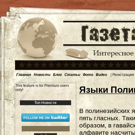
Главная
Новости
Блог
Статьи
Фото
Видео
|
Регистрация
This feature is for Premium users
Языки Поли
only!
Топ Новости
В полинезийских 
пять гласных. Так
образом, в гавайс
алфавите насчиты