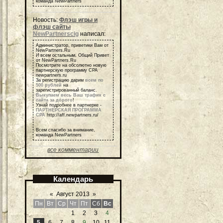
команда NewPartners
Новость:
Флэш игры и
флэш сайты
NewPartnerscig
написал:
Администратор, приветики Вам от
NewPartners.Ru
И всем остальным, Общий Привет
от NewPartners.Ru
Посмотрите на обсолютно новую
партнерскую программу СРА
newpartners.ru
За регистрацию дарим
всем по
500 рублей
на
зарегистрированный баланс.
Выкупаем весь Ваш трафик с
сайта за дорого
!
Узнай подробнее в партнерке -
ПАРТНЕРСКАЯ ПРОГРАММА
СРА
http://aff.newpartners.ru/
Всем спасибо за внимание,
команда NewPartners
все комментарии
Календарь
«
Август 2013
»
Пн
Вт
Ср
Чт
Пт
Сб
Вс
1
2
3
4
5
6
7
8
9
10
11