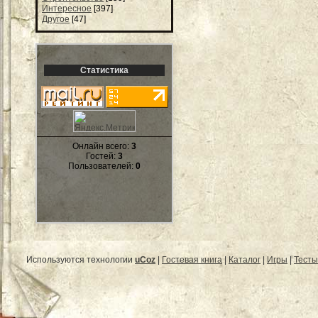
Интересное
[397]
Другое
[47]
Статистика
Онлайн всего:
3
Гостей:
3
Пользователей:
0
Используются технологии
uCoz
|
Гостевая книга
|
Каталог
|
Игры
|
Тесты