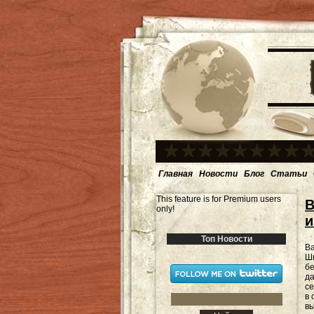
Главная
Новости
Блог
Статьи
This feature is for Premium users
B
only!
и
Топ Новости
Ba
Шв
бе
д
с
в 
в