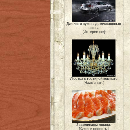
Для чего нужны демисезонные
шины.
[Интересное]
Люстра в гостиной комнате
[Надо знать]
Засоливаем лосось
[Кухня и рецепты]