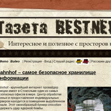
Фото
Видео
|
Регистрация
-
Вход
| Слушай радио:
| Расскажи дру
ahnhof – самое безопасное хранилище
нформации
hnhof - крупнейший интернет провайдер
еции имеет в Стокгольме один из самых
зопасных офисов в мире. Центр обработки
анных и предоставления индивидуальных
ерверов находится в помещении вырубленном
скале. Этот своеобразный бункер способен
ыдержать удар ядерной бомбы.