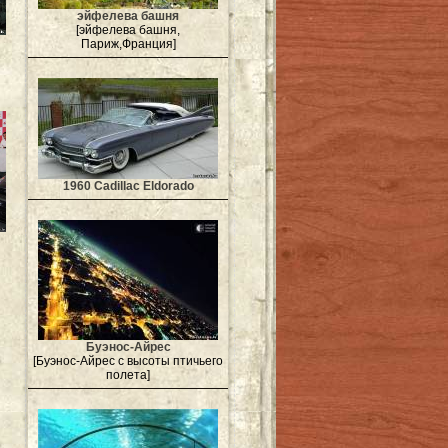
эйфелева башня
[эйфелева башня,
Париж,Франция]
1960 Cadillac Eldorado
Буэнос-Айрес
[Буэнос-Айрес с высоты птичьего
полета]