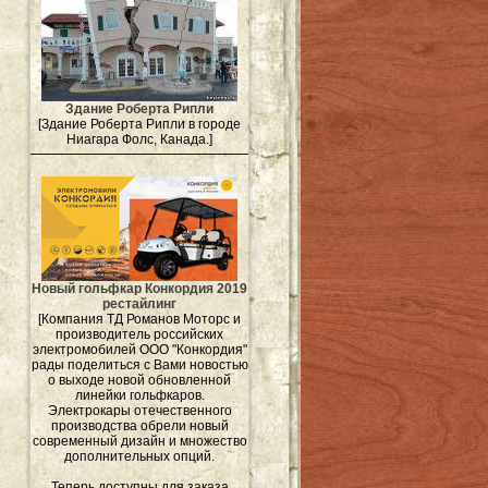
Здание Роберта Рипли
[Здание Роберта Рипли в городе
Ниагара Фолс, Канада.]
Новый гольфкар Конкордия 2019
рестайлинг
[Компания ТД Романов Моторс и
производитель российских
электромобилей ООО "Конкордия"
рады поделиться с Вами новостью
о выходе новой обновленной
линейки гольфкаров.
Электрокары отечественного
производства обрели новый
современный дизайн и множество
дополнительных опций.
Теперь доступны для заказа