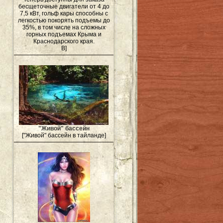
бесщеточные двигатели от 4 до
7,5 кВт, гольф кары способны с
легкостью покорять подъемы до
35%, в том числе на сложных
горных подъемах Крыма и
Краснодарского края.
В]
"Живой" бассейн
["Живой" бассейн в тайланде]