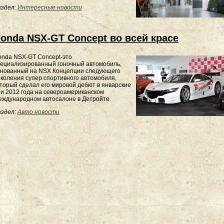
здел:
Интересные новости
onda NSX-GT Concept во всей красе
onda NSX-GT Concept-это
пециализированный гоночный автомобиль,
снованный на NSX Концепции следующего
коления супер спортивного автомобиля,
торый сделал его мировой дебют в январские
и 2012 года на североамериканском
еждународном автосалоне в Детройте.
здел:
Авто новости