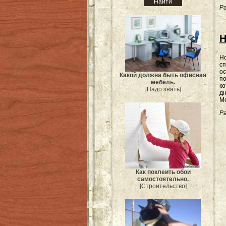
Ра
H
H
с
о
Какой должна быть офисная
по
мебель.
ко
[Надо знать]
дн
М
Ра
Как поклеить обои
самостоятельно.
[Строительство]