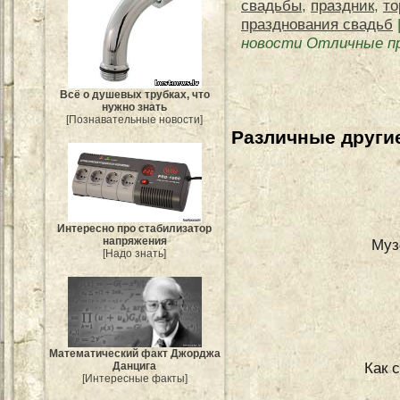
свадьбы
,
праздник
,
то
празднования свадьб
новости Отличные пр
Всё о душевых трубках, что
нужно знать
[Познавательные новости]
Различные другие
Интересно про стабилизатор
напряжения
Муз
[Надо знать]
Mатематический факт Джорджа
Как 
Данцига
[Интересные факты]