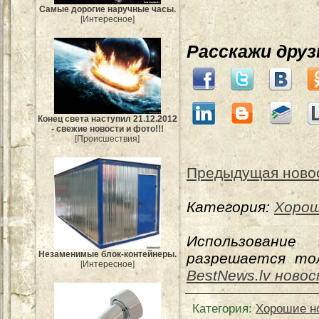
Самые дорогие наручные часы.
[Интересное]
Расскажи дру
Конец света наступил 21.12.2012
- свежие новости и фото!!!
[Происшествия]
Предыдущая ново
Категория:
Хорош
Использование
Незаменимые блок-контейнеры.
разрешается тол
[Интересное]
BestNews.lv ново
Категория
:
Хорошие н