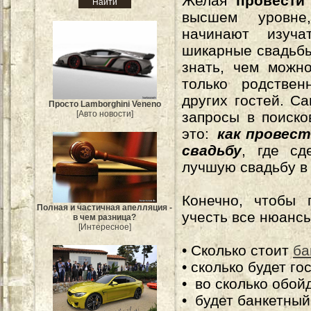
Желая
провести
высшем уровн
начинают изу
шикарные свадьбы
знать, чем можн
только родствен
других гостей. С
Просто Lamborghini Veneno
[Авто новости]
запросы в поиск
это:
как провес
свадьбу
, где сд
лучшую свадьбу в 
Конечно, чтобы 
Полная и частичная апелляция -
учесть все нюанс
в чем разница?
[Интересное]
• Сколько стоит
ба
• сколько будет го
• во сколько обой
• будет банкетны