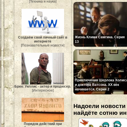
[Техника и наука]
Жизнь Клима Самгина. Серия
Создаём свой личный сайт в
интернете
13
[Познавательные новости]
Приключения Шерлока Холмс
и доктора Ватсона. ХХ век
Брюс Уиллис - актер и продюсер.
начинается. Серия 2
[Интересное]
Надоели новости 
найдёте сотню и
Порядок действий при