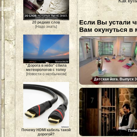
Как куп
Если Вы устали ч
20 редких слов
[Надо знать]
Вам окунуться в 
"Дорога в небо" сбила
метеорологов с толку
[Новости о необычном]
Детская йога. Выпуск 3
Почему HDMI кабель такой
Побе
дорогой?