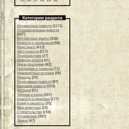
25
26
27
28
29
30
Категории раздела
Интересные новости
[1171]
Познавательные новости
[597]
Интересные факты
[338]
Новости о необычном
[58]
Надо знать
[413]
Авто новости
[217]
Происшествия
[27]
Новости спорта
[41]
Дни и праздники
[42]
География и природа
[71]
Невероятные истории
[56]
Рекорды
[25]
Позитивные новости
[97]
Хорошие новости
[103]
История
[31]
Техника и наука
[207]
Новости о здоровье
[177]
Кухня и рецепты
[35]
Мир животных
[15]
Строительство
[159]
Интересное
[397]
Другое
[47]