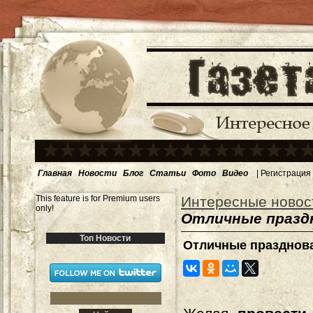
Главная
Новости
Блог
Статьи
Фото
Видео
|
Регистрация
This feature is for Premium users
Интересные новос
only!
Отличные празд
Топ Новости
Отличные празднов