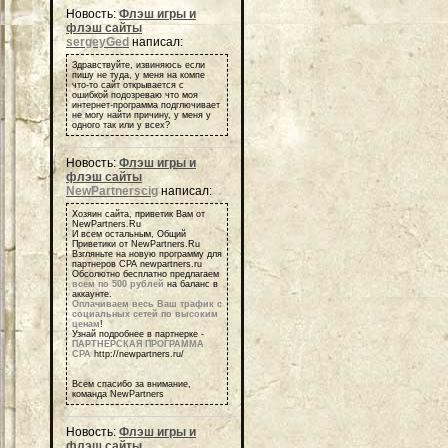
Новость:
Флэш игры и
флэш сайты
sergeyGed
написал:
Здравствуйте, извиняюсь если
пишу не туда, у меня на компе
что-то сайт открывается с
ошибкой подозреваю что моя
интернет-программа подглючивает
не могу найти причину, у меня у
одного так или у всех?
Новость:
Флэш игры и
флэш сайты
NewPartnerscig
написал:
Хозяин сайта, приветик Вам от
NewPartners.Ru
И всем остальным, Общий
Приветики от NewPartners.Ru
Взгляньте на новую программу для
партнеров СРА newpartners.ru
Обсолютно бесплатно предлагаем
всем по 500 рублей
на баланс в
аккаунте.
Оплачиваем весь Ваш трафик с
социальных сетей по высоким
ценам
!
Узнай подробнее в партнерке -
ПАРТНЕРСКАЯ ПРОГРАММА
СРА
http://newpartners.ru/
Всем спасибо за внимание,
команда NewPartners
Новость:
Флэш игры и
флэш сайты