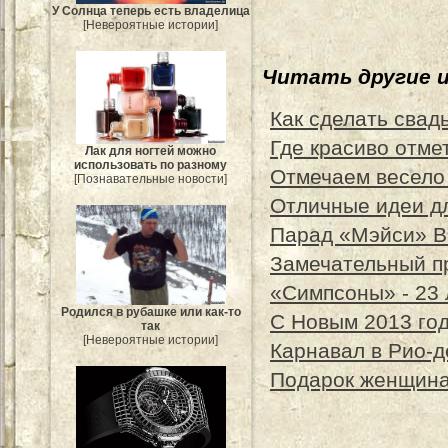
У Солнца теперь есть владелица
[Невероятные истории]
Читать другие 
Как сделать свад
Где красиво отме
Лак для ногтей можно
использовать по разному
Отмечаем весело
[Познавательные новости]
Отличные идеи д
Парад «Мэйси» В
Замечательный п
«Симпсоны» - 23 
Родился в рубашке или как-то
С Новым 2013 год
так
[Невероятные истории]
Карнавал в Рио-
Подарок женщина