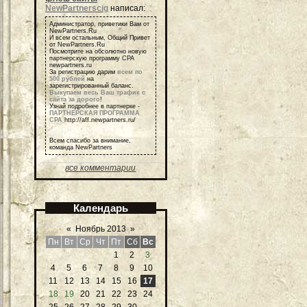
NewPartnerscig
написал:
Администратор, приветики Вам от
NewPartners.Ru
И всем остальным, Общий Привет
от NewPartners.Ru
Посмотрите на обсолютно новую
партнерскую программу СРА
newpartners.ru
За регистрацию дарим
всем по
500 рублей
на
зарегистрированный баланс.
Выкупаем весь Ваш трафик с
сайта за дорого
!
Узнай подробнее в партнерке -
ПАРТНЕРСКАЯ ПРОГРАММА
СРА
http://aff.newpartners.ru/
Всем спасибо за внимание,
команда NewPartners
все комментарии
Календарь
«
Ноябрь 2013
»
Пн
Вт
Ср
Чт
Пт
Сб
Вс
1
2
3
4
5
6
7
8
9
10
11
12
13
14
15
16
17
18
19
20
21
22
23
24