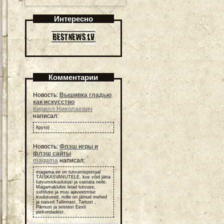
Интересно
Комментарии
Новость:
Вышивка гладью
как искусство
Кирилл Николаевич
написал:
Круто)
Новость:
Флэш игры и
флэш сайты
magama
написал:
magama.ee on tutvumisportaal
TÄISKASVANUTELE, kus võid jätta
tutvumiskuulutusi ja vastata neile.
Magamaklubis leiad tutvuse,
suhtluse ja muu ajaveetmise
kuulutused, mille on jätnud mehed
ja naised Tallinnast, Tartust ,
Pärnust ja teistest Eesti
piirkondadest.