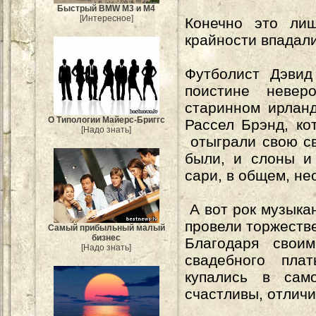
Быстрый BMW M3 и M4
[Интересное]
Конечно это лиш
крайности впадал
Футболист Дэвид
поистине невер
старинном ирлан
О Типологии Майерс-Бриггс
Рассел Брэнд, ко
[Надо знать]
отыграли свою св
были, и слоны и
сари, в общем, н
А вот рок музыка
провели торжеств
Самый прибыльный малый
бизнес
Благодаря сво
[Надо знать]
свадебного пла
купались в сам
счастливы, отлич