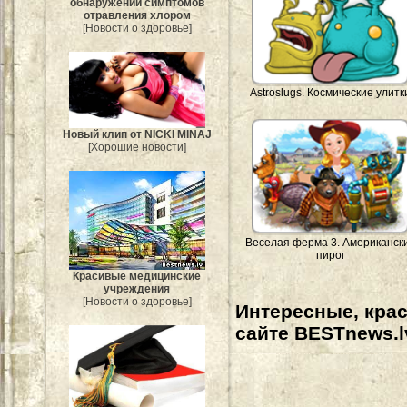
обнаружении симптомов
отравления хлором
[Новости о здоровье]
Astroslugs. Космические улитк
Новый клип от NICKI MINAJ
[Хорошие новости]
Веселая ферма 3. Американск
пирог
Красивые медицинские
учреждения
[Новости о здоровье]
Интересные, кра
сайте BESTnews.l