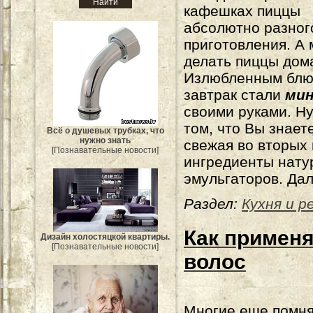
кафешках пиццы
абсолютно разног
приготовления. А 
делать пиццы дом
Излюбленным блю
завтрак стали
мин
своими руками. Ну
том, что Вы знает
Всё о душевых трубках, что
нужно знать
свежая во вторых 
[Познавательные новости]
ингредиенты натур
эмульгаторов. Дал
Раздел:
Кухня и 
Как примен
Дизайн холостяцкой квартиры.
[Познавательные новости]
волос
Многие еще помня