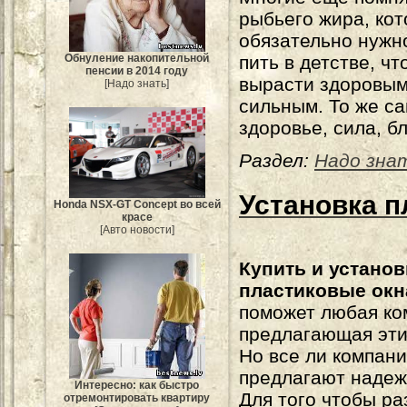
рыбьего жира, ко
обязательно нужн
Обнуление накопительной
пить в детстве, ч
пенсии в 2014 году
вырасти здоровым
[Надо знать]
сильным. То же с
здоровье, сила, бл
Раздел:
Надо зна
Установка п
Honda NSX-GT Concept во всей
красе
[Авто новости]
Купить и установ
пластиковые окн
поможет любая ко
предлагающая эти
Но все ли компан
предлагают наде
Интересно: как быстро
Для того чтобы ра
отремонтировать квартиру