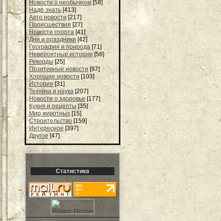
Новости о необычном
[58]
Надо знать
[413]
Авто новости
[217]
Происшествия
[27]
Новости спорта
[41]
Дни и праздники
[42]
География и природа
[71]
Невероятные истории
[56]
Рекорды
[25]
Позитивные новости
[97]
Хорошие новости
[103]
История
[31]
Техника и наука
[207]
Новости о здоровье
[177]
Кухня и рецепты
[35]
Мир животных
[15]
Строительство
[159]
Интересное
[397]
Другое
[47]
Статистика