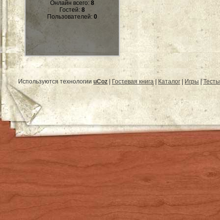
Онлайн всего:
8
Гостей:
8
Пользователей:
0
Используются технологии
uCoz
|
Гостевая книга
|
Каталог
|
Игры
|
Тесты