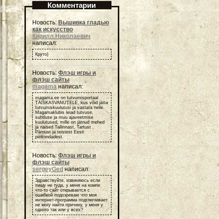
Комментарии
Новость:
Вышивка гладью
как искусство
Кирилл Николаевич
написал:
Круто)
Новость:
Флэш игры и
флэш сайты
magama
написал:
magama.ee on tutvumisportaal
TÄISKASVANUTELE, kus võid jätta
tutvumiskuulutusi ja vastata neile.
Magamaklubis leiad tutvuse,
suhtluse ja muu ajaveetmise
kuulutused, mille on jätnud mehed
ja naised Tallinnast, Tartust ,
Pärnust ja teistest Eesti
piirkondadest.
Новость:
Флэш игры и
флэш сайты
sergeyGed
написал:
Здравствуйте, извиняюсь если
пишу не туда, у меня на компе
что-то сайт открывается с
ошибкой подозреваю что моя
интернет-программа подглючивает
не могу найти причину, у меня у
одного так или у всех?