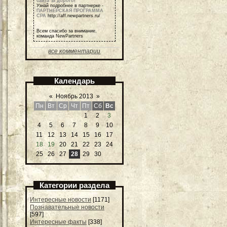
сайта за дорого
!
Узнай подробнее в партнерке -
ПАРТНЕРСКАЯ ПРОГРАММА
СРА
http://aff.newpartners.ru/
Всем спасибо за внимание,
команда NewPartners
все комментарии
Календарь
«
Ноябрь 2013
»
Пн
Вт
Ср
Чт
Пт
Сб
Вс
1
2
3
4
5
6
7
8
9
10
11
12
13
14
15
16
17
18
19
20
21
22
23
24
25
26
27
28
29
30
Категории раздела
Интересные новости
[1171]
Познавательные новости
[597]
Интересные факты
[338]