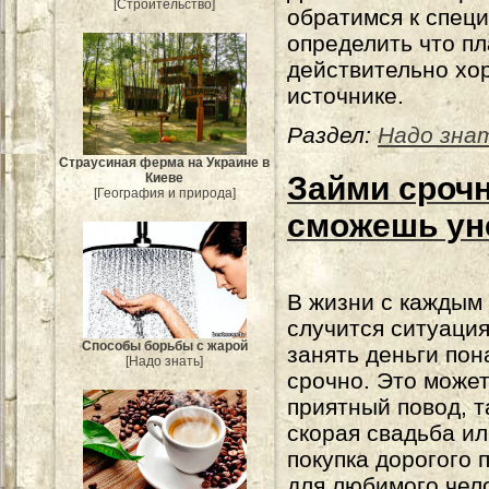
[Строительство]
обратимся к специ
определить что пл
действительно хо
источнике.
Раздел:
Надо зна
Страусиная ферма на Украине в
Займи срочн
Киеве
[География и природа]
сможешь ун
В жизни с каждым
случится ситуация
Способы борьбы с жарой
занять деньги пон
[Надо знать]
срочно. Это може
приятный повод, т
скорая свадьба и
покупка дорогого 
для любимого чело