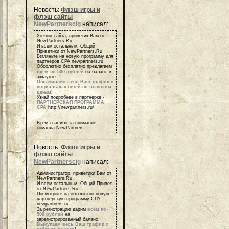
Новость:
Флэш игры и
флэш сайты
NewPartnerscig
написал:
Хозяин сайта, приветик Вам от
NewPartners.Ru
И всем остальным, Общий
Приветики от NewPartners.Ru
Взгляньте на новую программу для
партнеров СРА newpartners.ru
Обсолютно бесплатно предлагаем
всем по 500 рублей
на баланс в
аккаунте.
Оплачиваем весь Ваш трафик с
социальных сетей по высоким
ценам
!
Узнай подробнее в партнерке -
ПАРТНЕРСКАЯ ПРОГРАММА
СРА
http://newpartners.ru/
Всем спасибо за внимание,
команда NewPartners
Новость:
Флэш игры и
флэш сайты
NewPartnerscig
написал:
Администратор, приветики Вам от
NewPartners.Ru
И всем остальным, Общий Привет
от NewPartners.Ru
Посмотрите на обсолютно новую
партнерскую программу СРА
newpartners.ru
За регистрацию дарим
всем по
500 рублей
на
зарегистрированный баланс.
Выкупаем весь Ваш трафик с