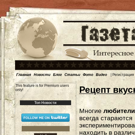
Главная
Новости
Блог
Статьи
Фото
Видео
|
Регистрация
This feature is for Premium users
Рецепт вку
only!
Топ Новости
Многие
любители
всегда стараются
экспериментирова
находить в разли