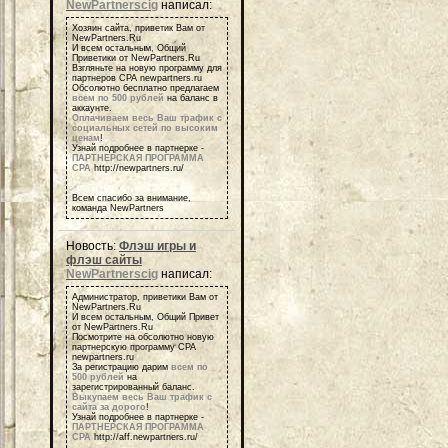
NewPartnerscig
написал:
Хозяин сайта, приветик Вам от
NewPartners.Ru
И всем остальным, Общий
Приветики от NewPartners.Ru
Взгляньте на новую программу для
партнеров СРА newpartners.ru
Обсолютно бесплатно предлагаем
всем по 500 рублей
на баланс в
аккаунте.
Оплачиваем весь Ваш трафик с
социальных сетей по высоким
ценам
!
Узнай подробнее в партнерке -
ПАРТНЕРСКАЯ ПРОГРАММА
СРА
http://newpartners.ru/
Всем спасибо за внимание,
команда NewPartners
Новость:
Флэш игры и
флэш сайты
NewPartnerscig
написал:
Администратор, приветики Вам от
NewPartners.Ru
И всем остальным, Общий Привет
от NewPartners.Ru
Посмотрите на обсолютно новую
партнерскую программу СРА
newpartners.ru
За регистрацию дарим
всем по
500 рублей
на
зарегистрированный баланс.
Выкупаем весь Ваш трафик с
сайта за дорого
!
Узнай подробнее в партнерке -
ПАРТНЕРСКАЯ ПРОГРАММА
СРА
http://aff.newpartners.ru/