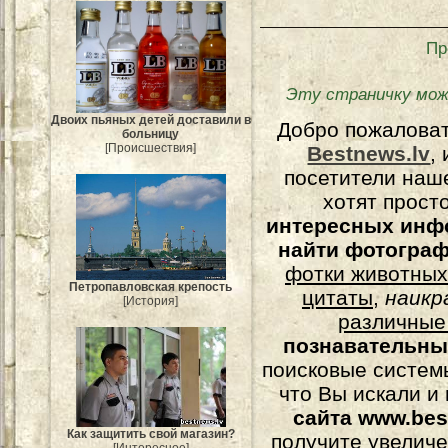
Пр
Эту страничку мож
Двоих пьяных детей доставили в
Добро пожалова
больницу
[Происшествия]
Bestnews.lv
,
посетители наш
хотят прост
интересных инф
найти фотогра
фотки животных
Петропавловская крепость
цитаты
,
наикр
[История]
различные
познавательны
поисковые системы
что Вы искали и
сайта www.bes
Как защитить свой магазин?
получите увеличе
[Интересное]