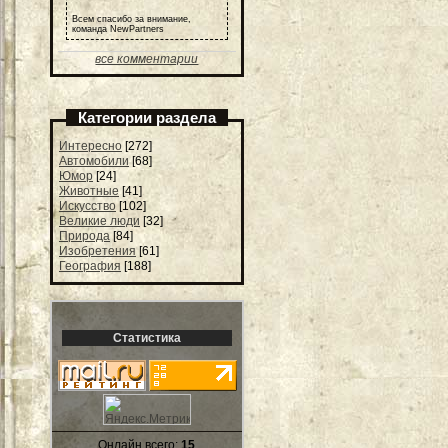
Всем спасибо за внимание,
команда NewPartners
все комментарии
Категории раздела
Интересно
[272]
Автомобили
[68]
Юмор
[24]
Животные
[41]
Искусство
[102]
Великие люди
[32]
Природа
[84]
Изобретения
[61]
География
[188]
Статистика
Онлайн всего:
15