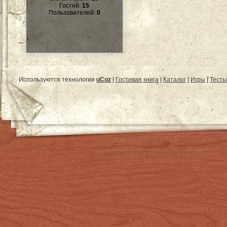
Гостей:
15
Пользователей:
0
Используются технологии
uCoz
|
Гостевая книга
|
Каталог
|
Игры
|
Тесты