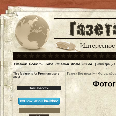
Главная
Новости
Блог
Статьи
Фото
Видео
|
Регистрация
This feature is for Premium users
Газета Bestnews.lv
»
Фотоальбо
only!
Фотог
Топ Новости