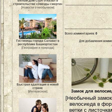
Белый Дом США отказал в
строительстве «Звезды смерти»
[Новости о необычном]
Всего комментариев
:
0
Гостиницы города Салават в
Для добавления комме
республике Башкортостан
[География и природа]
Быстрая адаптация в новой
стране
Замок для велосие
[Интересное]
[Необычный замок
велосиеда в фо
ветки с листочка