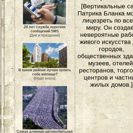
[Вертикальные с
Патрика Бланка м
лицезреть по вс
миру. Он созда
20 лет службе коротких
сообщений SMS
невероятные раб
[Дни и праздники]
живого искусства
городов,
общественных зда
музеев, отелей
ресторанов, торг
В каком районе лучше купить
себе жилище?
центров и частн
[Надо знать]
жилых домов.]
Самая длинная автомобильная