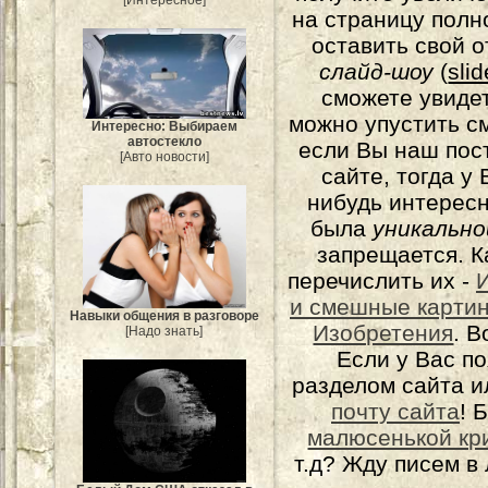
на страницу полн
оставить свой о
слайд-шоу
(
sli
сможете увидет
можно упустить с
Интересно: Выбираем
автостекло
если Вы наш пос
[Авто новости]
сайте, тогда у
нибудь интерес
была
уникально
запрещается. К
перечислить их -
и смешные карти
Навыки общения в разговоре
Изобретения
. 
[Надо знать]
Если у Вас п
разделом сайта и
почту сайта
! 
малюсенькой кр
т.д? Жду писем в