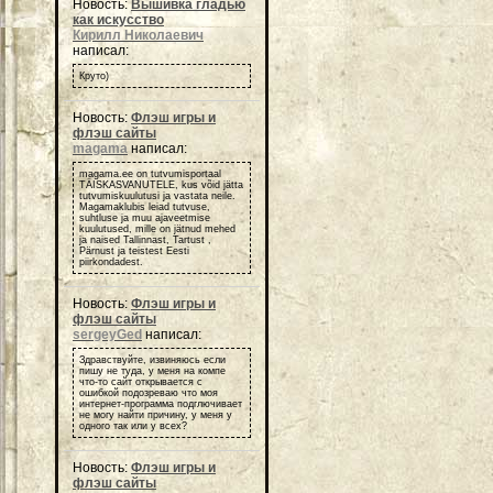
Новость:
Вышивка гладью
как искусство
Кирилл Николаевич
написал:
Круто)
Новость:
Флэш игры и
флэш сайты
magama
написал:
magama.ee on tutvumisportaal
TÄISKASVANUTELE, kus võid jätta
tutvumiskuulutusi ja vastata neile.
Magamaklubis leiad tutvuse,
suhtluse ja muu ajaveetmise
kuulutused, mille on jätnud mehed
ja naised Tallinnast, Tartust ,
Pärnust ja teistest Eesti
piirkondadest.
Новость:
Флэш игры и
флэш сайты
sergeyGed
написал:
Здравствуйте, извиняюсь если
пишу не туда, у меня на компе
что-то сайт открывается с
ошибкой подозреваю что моя
интернет-программа подглючивает
не могу найти причину, у меня у
одного так или у всех?
Новость:
Флэш игры и
флэш сайты