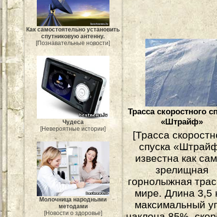
Как самостоятельно установить
спутниковую антенну.
[Познавательные новости]
Трасса скоростного с
«Штрайф»
Чудеса
[Невероятные истории]
[Трасса скоростн
спуска «Штрай
известна как са
зрелищная
горнолыжная трас
мире. Длина 3,5 
Молочница народными
максимальный у
методами
[Новости о здоровье]
наклона 85%, скор