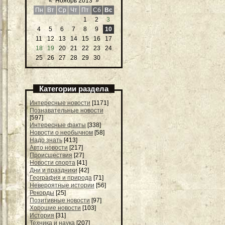
«
Ноябрь 2013
»
Пн
Вт
Ср
Чт
Пт
Сб
Вс
1
2
3
4
5
6
7
8
9
10
11
12
13
14
15
16
17
18
19
20
21
22
23
24
25
26
27
28
29
30
Категории раздела
Интересные новости
[1171]
Познавательные новости
[597]
Интересные факты
[338]
Новости о необычном
[58]
Надо знать
[413]
Авто новости
[217]
Происшествия
[27]
Новости спорта
[41]
Дни и праздники
[42]
География и природа
[71]
Невероятные истории
[56]
Рекорды
[25]
Позитивные новости
[97]
Хорошие новости
[103]
История
[31]
Техника и наука
[207]