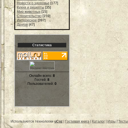
Новости о здоровье
[177]
Кухня и рецепты
[35]
Мир животных
[15]
Строительство
[159]
Интересное
[397]
Другое
[47]
Статистика
Онлайн всего:
8
Гостей:
8
Пользователей:
0
Используются технологии
uCoz
|
Гостевая книга
|
Каталог
|
Игры
|
Тесты