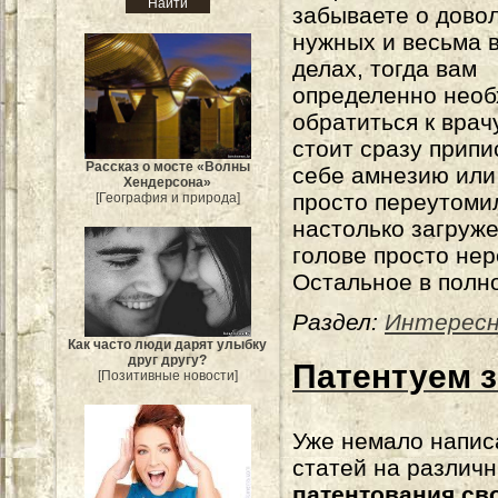
забываете о дово
нужных и весьма 
делах, тогда вам
определенно нео
обратиться к врач
стоит сразу прип
Рассказ о мосте «Волны
себе амнезию ил
Хендерсона»
просто переутоми
[География и природа]
настолько загруж
голове просто нер
Остальное в полн
Раздел:
Интерес
Как часто люди дарят улыбку
друг другу?
Патентуем 
[Позитивные новости]
Уже немало напис
статей на различ
патентования св