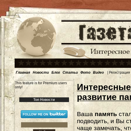
Главная
Новости
Блог
Статьи
Фото
Видео
|
Регистрация
This feature is for Premium users
Интересные
only!
развитие па
Топ Новости
Ваша
память
стал
подводить, и Вы с
чаще замечать, чт