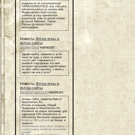
magama.ee on tutvumisportaal
TÄISKASVANUTELE, kus võid jätta
tutvumiskuulutusi ja vastata neile.
Magamaklubis leiad tutvuse,
suhtluse ja muu ajaveetmise
kuulutused, mille on jätnud mehed
ja naised Tallinnast, Tartust ,
Pärnust ja teistest Eesti
piirkondadest.
Новость:
Флэш игры и
флэш сайты
sergeyGed
написал:
Здравствуйте, извиняюсь если
пишу не туда, у меня на компе
что-то сайт открывается с
ошибкой подозреваю что моя
интернет-программа подглючивает
не могу найти причину, у меня у
одного так или у всех?
Новость:
Флэш игры и
флэш сайты
NewPartnerscig
написал:
Хозяин сайта, приветик Вам от
NewPartners.Ru
И всем остальным, Общий
Приветики от NewPartners.Ru
Взгляньте на новую программу для
партнеров СРА newpartners.ru
Обсолютно бесплатно предлагаем
всем по 500 рублей
на баланс в
аккаунте.
Оплачиваем весь Ваш трафик с
социальных сетей по высоким
ценам
!