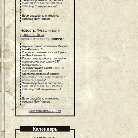
Узнай подробнее в партнерке -
ПАРТНЕРСКАЯ ПРОГРАММА
СРА
http://newpartners.ru/
Всем спасибо за внимание,
команда NewPartners
Новость:
Флэш игры и
флэш сайты
NewPartnerscig
написал:
Администратор, приветики Вам от
NewPartners.Ru
И всем остальным, Общий Привет
от NewPartners.Ru
Посмотрите на обсолютно новую
партнерскую программу СРА
newpartners.ru
За регистрацию дарим
всем по
500 рублей
на
зарегистрированный баланс.
Выкупаем весь Ваш трафик с
сайта за дорого
!
Узнай подробнее в партнерке -
ПАРТНЕРСКАЯ ПРОГРАММА
СРА
http://aff.newpartners.ru/
Всем спасибо за внимание,
команда NewPartners
все комментарии
Календарь