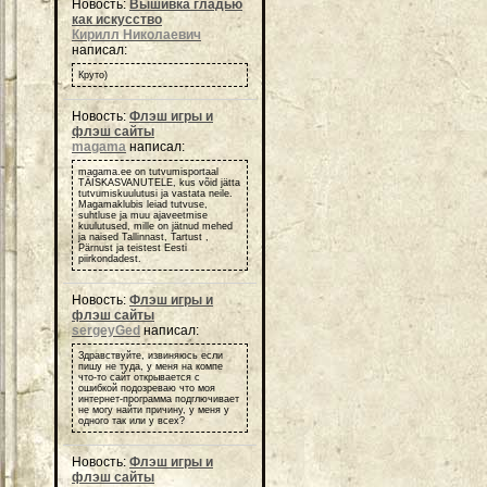
Новость:
Вышивка гладью
как искусство
Кирилл Николаевич
написал:
Круто)
Новость:
Флэш игры и
флэш сайты
magama
написал:
magama.ee on tutvumisportaal
TÄISKASVANUTELE, kus võid jätta
tutvumiskuulutusi ja vastata neile.
Magamaklubis leiad tutvuse,
suhtluse ja muu ajaveetmise
kuulutused, mille on jätnud mehed
ja naised Tallinnast, Tartust ,
Pärnust ja teistest Eesti
piirkondadest.
Новость:
Флэш игры и
флэш сайты
sergeyGed
написал:
Здравствуйте, извиняюсь если
пишу не туда, у меня на компе
что-то сайт открывается с
ошибкой подозреваю что моя
интернет-программа подглючивает
не могу найти причину, у меня у
одного так или у всех?
Новость:
Флэш игры и
флэш сайты