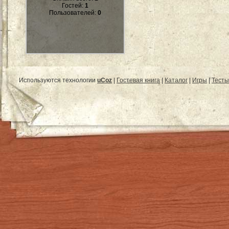
Гостей:
1
Пользователей:
0
Используются технологии
uCoz
|
Гостевая книга
|
Каталог
|
Игры
|
Тесты