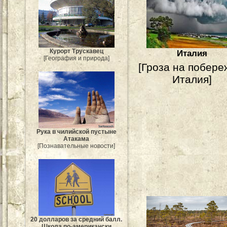
Курорт Трускавец
Италия
[География и природа]
[Гроза на побере
Италия]
Рука в чилийской пустыне
Атакама
[Познавательные новости]
20 долларов за средний балл.
Школа по-американски