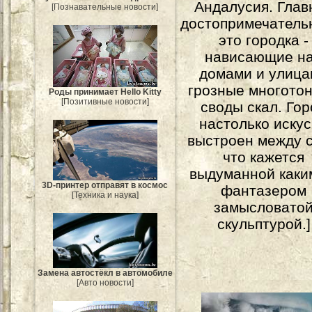
Андалусия. Глав
[Познавательные новости]
достопримечатель
это городка -
нависающие н
домами и улиц
грозные многото
Роды принимает Hello Kitty
[Позитивные новости]
своды скал. Го
настолько иску
выстроен между с
что кажется
выдуманной каки
3D-принтер отправят в космос
фантазером
[Техника и наука]
замысловато
скульптурой.]
Замена автостёкл в автомобиле
[Авто новости]