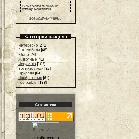
Всем спасибо за внимание,
команда NewPartners
все комментарии
Категории раздела
Интересно
[272]
Автомобили
[68]
Юмор
[24]
Животные
[41]
Искусство
[102]
Великие люди
[32]
Природа
[84]
Изобретения
[61]
География
[188]
Статистика
Онлайн всего:
1