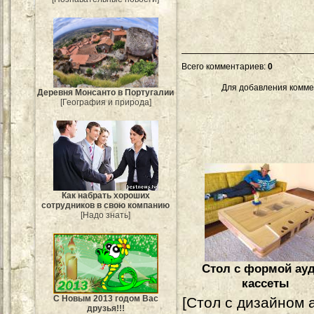
Всего комментариев
:
0
Для добавления комме
Деревня Монсанто в Португалии
[География и природа]
Как набрать хороших
сотрудников в свою компанию
[Надо знать]
Стол с формой ау
кассеты
С Новым 2013 годом Вас
[Стол с дизайном 
друзья!!!