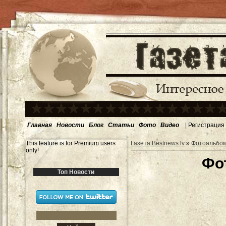
Главная
Новости
Блог
Статьи
Фото
Видео
|
Регистрация
This feature is for Premium users
Газета Bestnews.lv
»
Фотоальбо
only!
Фо
Топ Новости