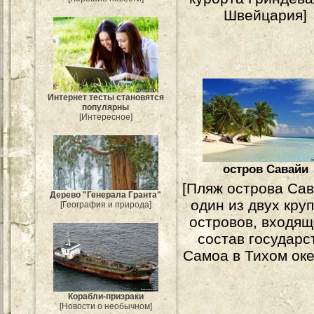
Швейцария]
Интернет тесты становятся
популярны
[Интересное]
остров Савайи
[Пляж острова Сав
Дерево "Генерала Гранта"
один из двух кру
[География и природа]
островов, входящ
состав государс
Самоа в Тихом оке
Корабли-призраки
[Новости о необычном]