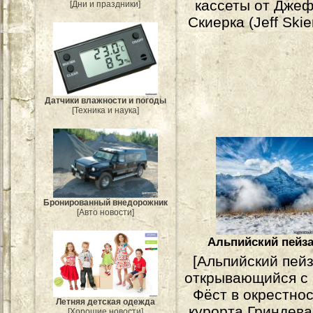
кассеты от Дже
[Дни и праздники]
Скиерка (Jeff Skie
Датчики влажности и погоды
[Техника и наука]
Бронированный внедорожник
[Авто новости]
Альпийский пейз
[Альпийский пей
открывающийся с 
Фёст в окрестно
Летняя детская одежда
курорта Гриндева
[Хорошие новости]