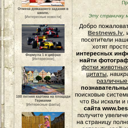
Пр
Отмена домашнего задания в
школе.
Эту страничку 
[Интересные новости]
Добро пожалова
Bestnews.lv
,
посетители наш
хотят прост
интересных инф
Формула 1 в цифрах
[Интересное]
найти фотогра
фотки животных
цитаты
,
наикр
различные
познавательны
поисковые системы
100 летняя картина на площади
что Вы искали и
Германии
[Интересные факты]
сайта www.bes
получите увеличе
на страницу полн