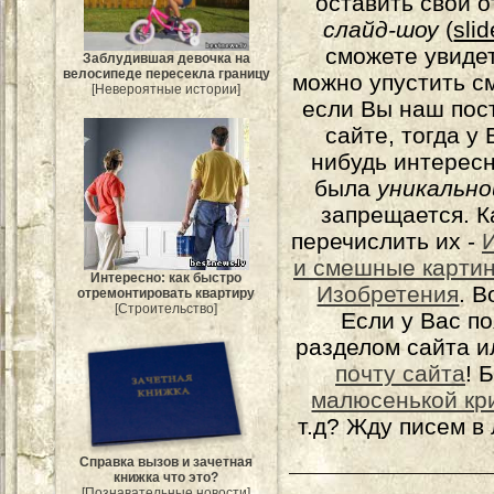
оставить свой о
слайд-шоу
(
sli
сможете увидет
Заблудившая девочка на
велосипеде пересекла границу
можно упустить с
[Невероятные истории]
если Вы наш пос
сайте, тогда у
нибудь интерес
была
уникально
запрещается. К
перечислить их -
и смешные карти
Интересно: как быстро
Изобретения
. 
отремонтировать квартиру
[Строительство]
Если у Вас п
разделом сайта и
почту сайта
! 
малюсенькой кр
т.д? Жду писем в
Справка вызов и зачетная
книжка что это?
[Познавательные новости]