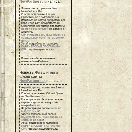
NewPartnerscig
написал:
Хозяин сайта, приветик Вам от
NewPartners.Ru
И всем остальным, Общий
Приветики от NewPartners.Ru
Взгляньте на новую программу для
партнеров СРА newpartners.ru
Обсолютно бесплатно предлагаем
всем по 500 рублей
на баланс в
аккаунте.
Оплачиваем весь Ваш трафик с
социальных сетей по высоким
ценам
!
Узнай подробнее в партнерке -
ПАРТНЕРСКАЯ ПРОГРАММА
СРА
http://newpartners.ru/
Всем спасибо за внимание,
команда NewPartners
Новость:
Флэш игры и
флэш сайты
NewPartnerscig
написал:
Администратор, приветики Вам от
NewPartners.Ru
И всем остальным, Общий Привет
от NewPartners.Ru
Посмотрите на обсолютно новую
партнерскую программу СРА
newpartners.ru
За регистрацию дарим
всем по
500 рублей
на
зарегистрированный баланс.
Выкупаем весь Ваш трафик с
сайта за дорого
!
Узнай подробнее в партнерке -
ПАРТНЕРСКАЯ ПРОГРАММА
СРА
http://aff.newpartners.ru/