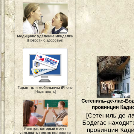
Медицина: удаление миндалин
[Новости о здоровье]
Гарант для мобильника iPhone
[Надо знать]
Сетениль-де-лас-Бо
провинции Кади
[Сетениль-де-л
Бодегас находит
провинции Кади
Рингтон, который могут
услышать только подростки