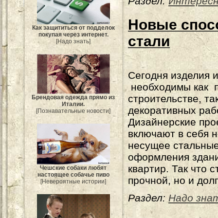
Раздел:
Интерес
Новые спос
Как защититься от подделок
покупая через интернет.
стали
[Надо знать]
Сегодня изделия и
необходимы как 
строительстве, та
Брендовая одежда прямо из
Италии.
декоративных раб
[Познавательные новости]
Дизайнерские про
включают в себя н
несущее стальные
оформления здани
квартир. Так что 
Чешские собаки любят
настоящее собачье пиво
прочной, но и дол
[Невероятные истории]
Раздел:
Надо зна