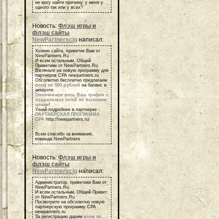
не могу найти причину, у меня у
одного так или у всех?
Новость:
Флэш игры и
флэш сайты
NewPartnerscig
написал:
Хозяин сайта, приветик Вам от
NewPartners.Ru
И всем остальным, Общий
Приветики от NewPartners.Ru
Взгляньте на новую программу для
партнеров СРА newpartners.ru
Обсолютно бесплатно предлагаем
всем по 500 рублей
на баланс в
аккаунте.
Оплачиваем весь Ваш трафик с
социальных сетей по высоким
ценам
!
Узнай подробнее в партнерке -
ПАРТНЕРСКАЯ ПРОГРАММА
СРА
http://newpartners.ru/
Всем спасибо за внимание,
команда NewPartners
Новость:
Флэш игры и
флэш сайты
NewPartnerscig
написал:
Администратор, приветики Вам от
NewPartners.Ru
И всем остальным, Общий Привет
от NewPartners.Ru
Посмотрите на обсолютно новую
партнерскую программу СРА
newpartners.ru
За регистрацию дарим
всем по