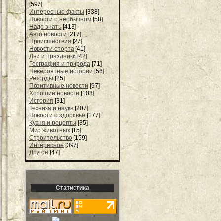
[597]
Интересные факты
[338]
Новости о необычном
[58]
Надо знать
[413]
Авто новости
[217]
Происшествия
[27]
Новости спорта
[41]
Дни и праздники
[42]
География и природа
[71]
Невероятные истории
[56]
Рекорды
[25]
Позитивные новости
[97]
Хорошие новости
[103]
История
[31]
Техника и наука
[207]
Новости о здоровье
[177]
Кухня и рецепты
[35]
Мир животных
[15]
Строительство
[159]
Интересное
[397]
Другое
[47]
Статистика