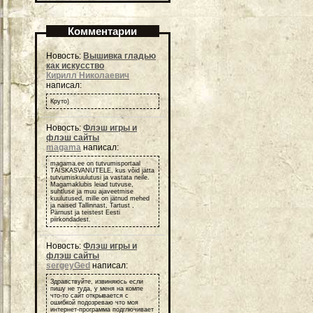
Комментарии
Новость:
Вышивка гладью
как искусство
Кирилл Николаевич
написал:
Круто)
Новость:
Флэш игры и
флэш сайты
magama
написал:
magama.ee on tutvumisportaal
TÄISKASVANUTELE, kus võid jätta
tutvumiskuulutusi ja vastata neile.
Magamaklubis leiad tutvuse,
suhtluse ja muu ajaveetmise
kuulutused, mille on jätnud mehed
ja naised Tallinnast, Tartust ,
Pärnust ja teistest Eesti
piirkondadest.
Новость:
Флэш игры и
флэш сайты
sergeyGed
написал:
Здравствуйте, извиняюсь если
пишу не туда, у меня на компе
что-то сайт открывается с
ошибкой подозреваю что моя
интернет-программа подглючивает