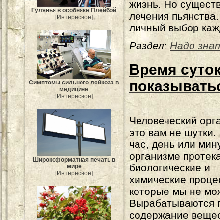
жизнь. Но сущест
Гулянья в особняке Плейбой
лечения пьянства.
[Интересное]
личный выбор каж
Раздел:
Надо зна
Время суток
показыватьс
Симптомы сильного лейкоза в
медицине
[Интересное]
Человеческий орга
это вам не шутки.
час, день или мин
организме протек
Широкоформатная печать в
биологические и
мире
[Интересное]
химические проце
которые мы не мо
Вырабатываются г
содержание вещест