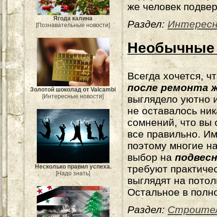
же человек подве
Ягода калина
Раздел:
Интересн
[Познавательные новости]
Необычные 
Всегда хочется, ч
после ремонта 
Золотой шоколад от Valcambi
[Интересные новости]
выглядело уютно 
не оставалось ник
сомнений, что вы
все правильно. И
поэтому многие н
выбор на
подвес
требуют практичес
Несколько правил успеха.
[Надо знать]
выглядят на потол
Остальное в полн
Раздел:
Строите