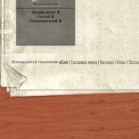
Онлайн всего:
8
Гостей:
8
Пользователей:
0
Используются технологии
uCoz
|
Гостевая книга
|
Каталог
|
Игры
|
Тесты