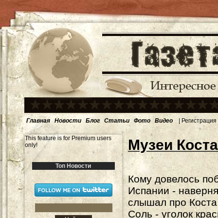
Главная
Новости
Блог
Статьи
Фото
Видео
|
Регистрация
This feature is for Premium users
Музеи Коста
only!
Топ Новости
Кому довелось по
Испании - наверн
слышал про Коста
Соль - уголок кра