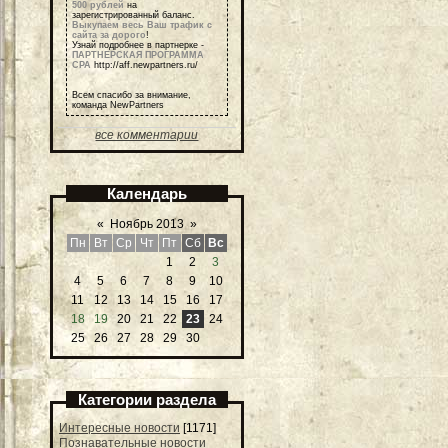
500 рублей
на
зарегистрированный баланс.
Выкупаем весь Ваш трафик с
сайта за дорого
!
Узнай подробнее в партнерке -
ПАРТНЕРСКАЯ ПРОГРАММА
СРА
http://aff.newpartners.ru/
Всем спасибо за внимание,
команда NewPartners
все комментарии
Календарь
«
Ноябрь 2013
»
Пн
Вт
Ср
Чт
Пт
Сб
Вс
1
2
3
4
5
6
7
8
9
10
11
12
13
14
15
16
17
18
19
20
21
22
23
24
25
26
27
28
29
30
Категории раздела
Интересные новости
[1171]
Познавательные новости