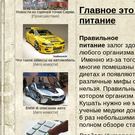
Главное это
Новости из горячей точки Сирии.
[Происшествия]
питание
Правильное
питание
залог зд
любого организма
Именно из-за того
Что такое обвесы на автомобиль
[Авто новости]
многие помешаны
диетах и появляю
различные мифы о
нельзя. Правиль
котором организм 
Кушать нужно не м
BMW i8 описание авто
ученые медики док
[Авто новости]
6 раз небольшими
полном обзоре ста