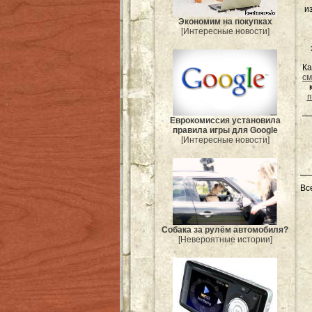
и
Экономим на покупках
[Интересные новости]
Ка
см
п
Еврокомиссия установила
правила игры для Google
[Интересные новости]
Вс
Собака за рулём автомобиля?
[Невероятные истории]