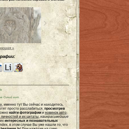
ующая »
рафии:
Kb
е Синий кит.
v
, именно тут Вы сейчас и находитесь.
отят просто расслабиться,
просмотрев
можно
найти фотографии
и
новинок авто
,
 личностей и их цитаты
,
наикрасивейшие
гих
интересных и познавательных
dex, в этом случае Вы уже нашли то, что
bestnews.lv
! При нажатие на само