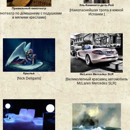
Эль-Каминито-дель-Рей
Правильный кинотеатр
[Наиопаснейшая тропа в южной
инотеатр по домашнему с подушками
Испании.]
и мягкими креслами]
Крылья
McLaren Mercedes SLR
[Nick Deligaris]
[Великолепный красавец автомобиль
McLaren Mercedes SLR]