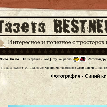
Фото
Видео
|
Регистрация
-
Вход
| Слушай радио:
| Расскажи дру
зета Bestnews.lv
»
Фотоальбом
» Категория
Животные
» Фотография
Синий ки
Фотография - Синий ки