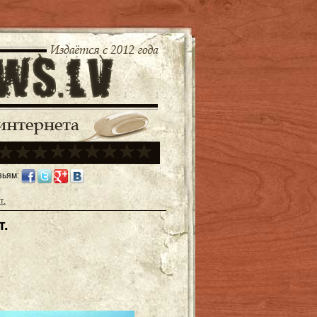
зьям:
т.
т.