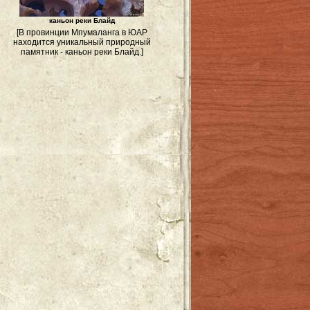
каньон реки Блайд
[В провинции Мпумаланга в ЮАР
находится уникальный природный
памятник - каньон реки Блайд.]