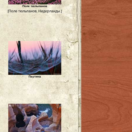
Поле тюльпанов
[Поле тюльпанов, Нидерланды.]
Паутина