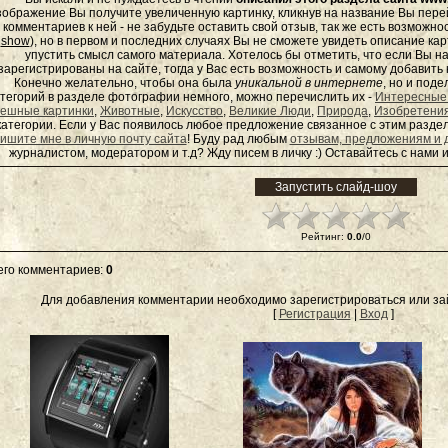
зображение Вы получите увеличенную картинку, кликнув на название Вы пер
комментариев к ней - не забудьте оставить свой отзыв, так же есть возможно
show
), но в первом и последних случаях Вы не сможете увидеть описание кар
упустить смысл самого материала. Хотелось бы отметить, что если Вы 
зарегистрированы на сайте, тогда у Вас есть возможность и самому добавит
Конечно желательно, чтобы она была
уникальной в интернете
, но и под
тегорий в разделе фотографии немного, можно перечислить их -
Интересные
ешные картинки
,
Животные
,
Искусство
,
Великие Люди
,
Природа
,
Изобретени
категории. Если у Вас появилось любое предложение связанное с этим раздел
ишите мне в личную почту сайта
! Буду рад любым
отзывам, предложениям и 
журналистом, модератором и т.д? Жду писем в
личку
:) Оставайтесь с нами и
Рейтинг
:
0.0
/
0
его комментариев
:
0
Для добавления комментарии необходимо зарегистрироваться или зай
[
Регистрация
|
Вход
]