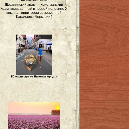
[Шоанинский храм — христианский
храм, возведённый в первой половине X
века на территории современной
Карачаево-Черкесии.]
3D стрит-арт от Николая Арндта