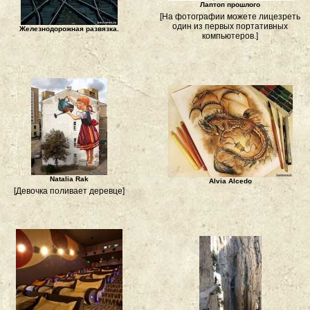
Лаптоп прошлого
[На фотографии можете лицезреть
один из первых портативных
Железнодорожная развязка.
компьютеров.]
Natalia Rak
Alvia Alcedo
[Девочка поливает деревце]