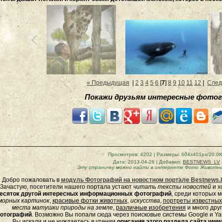
« Предыдущая
|
2
3
4
5
6
[
7
]
8
9
10
11
12
|
След
Покажи друзьям интересные фотог
Просмотров
: 4202 |
Размеры
: 604x401px/20.0
Дата
: 2013-04-26 |
Добавил
:
BESTNEWS_LV
Эту страничку можно найти в интернете
Фото Животны
Добро пожаловать в
модуль Фотографий на новостном портале Bestnews.l
Зачастую, посетители нашего портала устают
читать тексты новостей
и х
есяток другой интересных информационных фотографий
, среди которых 
морных
картинок
,
красивые фотки животных
,
искусства
,
портреты известных
места матушки природы на земле
,
различные изобретения
и много дру
отографий
. Возможно Вы попали сюда через поисковые системы Google и Yan
Вы искали и не нуждаетесь в чтении
описания этого раздела сайта www.