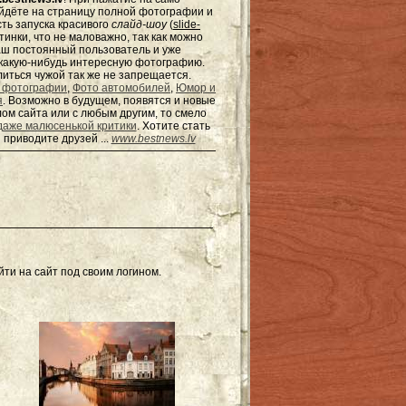
ейдёте на страницу полной фотографии и
сть запуска красивого
слайд-шоу
(
slide-
тинки, что не маловажно, так как можно
наш постоянный пользователь и уже
ь какую-нибудь интересную фотографию.
елиться чужой так же не запрещается.
 фотографии
,
Фото автомобилей
,
Юмор и
я
. Возможно в будущем, появятся и новые
ом сайта или с любым другим, то смело
даже малюсенькой критики
. Хотите стать
 приводите друзей ...
www.bestnews.lv
ти на сайт под своим логином.