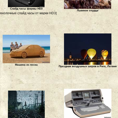
Слайд часы фирмы HD3
Львиное сердце
ехнолочные слайд часы от марки HD3]
Машина из песка
Праздник воздушных шаров в Рига, Латвия