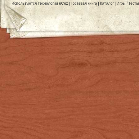
Используются технологии
uCoz
|
Гостевая книга
|
Каталог
|
Игры
|
Тесты