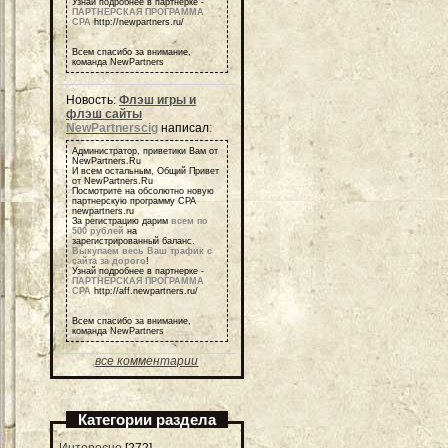
Узнай подробнее в партнерке -
ПАРТНЕРСКАЯ ПРОГРАММА
СРА
http://newpartners.ru/
Всем спасибо за внимание,
команда NewPartners
Новость:
Флэш игры и
флэш сайты
NewPartnerscig
написал:
Администратор, приветики Вам от
NewPartners.Ru
И всем остальным, Общий Привет
от NewPartners.Ru
Посмотрите на обсолютно новую
партнерскую программу СРА
newpartners.ru
За регистрацию дарим
всем по
500 рублей
на
зарегистрированный баланс.
Выкупаем весь Ваш трафик с
сайта за дорого
!
Узнай подробнее в партнерке -
ПАРТНЕРСКАЯ ПРОГРАММА
СРА
http://aff.newpartners.ru/
Всем спасибо за внимание,
команда NewPartners
все комментарии
Категории раздела