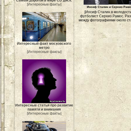
Самый дорогой в мире CD диск.
[Интересные факты]
Иосиф Сталин и Серхио Рам
[Иосиф Сталин в молодост
футболист Серхио Рамос. Ра
между фотографиями около ста
Интересный факт московского
метро
[Интересные факты]
Интересные статья про развитие
памяти и внимания
[Интересные факты]