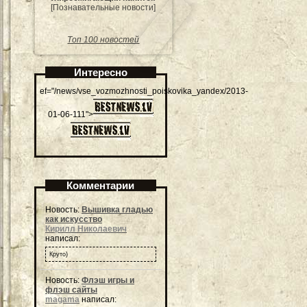
[Познавательные новости]
Топ 100 новостей
Интересно
ef="/news/vse_vozmozhnosti_poiskovika_yandex/2013-
01-06-111">
Комментарии
Новость:
Вышивка гладью
как искусство
Кирилл Николаевич
написал:
Круто)
Новость:
Флэш игры и
флэш сайты
magama
написал: