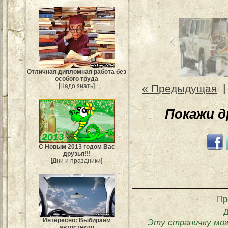
Отличная дипломная работа без
особого труда
[Надо знать]
« Предыдущая
Покажи 
С Новым 2013 годом Вас
друзья!!!
[Дни и праздники]
Пр
Интересно: Выбираем
Эту страничку мо
автостекло