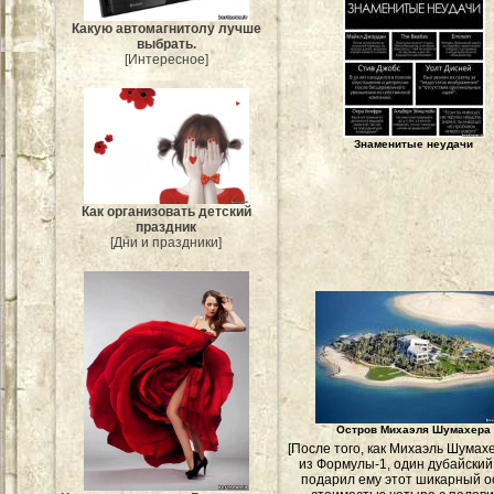
Какую автомагнитолу лучше
выбрать.
[Интересное]
Знаменитые неудачи
Как организовать детский
праздник
[Дни и праздники]
Остров Михаэля Шумахера
[После того, как Михаэль Шумах
из Формулы-1, один дубайски
подарил ему этот шикарный о