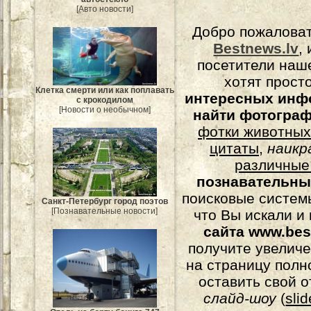
[Авто новости]
Добро пожалова
Bestnews.lv
,
посетители наш
хотят прост
Клетка смерти или как поплавать
интересных инф
с крокодилом
[Новости о необычном]
найти фотогра
фотки животных
цитаты
,
наикр
различные
познавательны
поисковые системы
Санкт-Петербург город поэтов
[Познавательные новости]
что Вы искали и
сайта www.bes
получите увеличе
на страницу полн
оставить свой о
слайд-шоу
(
sli