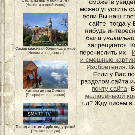
сможете увидет
Отель на борту боинга 747
[Новости о необычном]
можно упустить с
если Вы наш пос
сайте, тогда у
нибудь интерес
была
уникально
запрещается. К
Самая красивая больница в мире
перечислить их -
[Новости о здоровье]
и смешные карти
Изобретения
. 
Если у Вас п
разделом сайта и
почту сайта
! 
Хижина имени Сольве
малюсенькой кр
[География и природа]
т.д? Жду писем в
Бренд логотип Apple под угрозой
[Техника и наука]