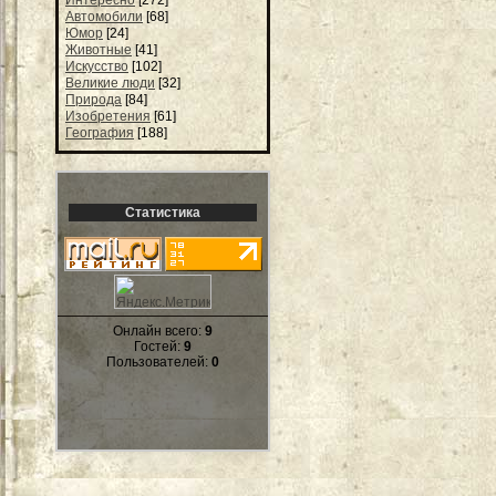
Интересно
[272]
Автомобили
[68]
Юмор
[24]
Животные
[41]
Искусство
[102]
Великие люди
[32]
Природа
[84]
Изобретения
[61]
География
[188]
Статистика
Онлайн всего:
9
Гостей:
9
Пользователей:
0