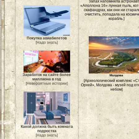
запах напомнила астронав
«Аполлона 16» лунная пыль, кот
скафандрах, как они ни старал
очистить, попадала на космич
корабль.]
Покупка авиабилетов
[Надо знать]
Заработок на сайте более
Молдова
миллиона в год
[Археологический комплекс «
[Невероятные истории]
Орхей», Молдова - музей под о
небом]
Какой должна быть комната
подростка
[Надо знать]