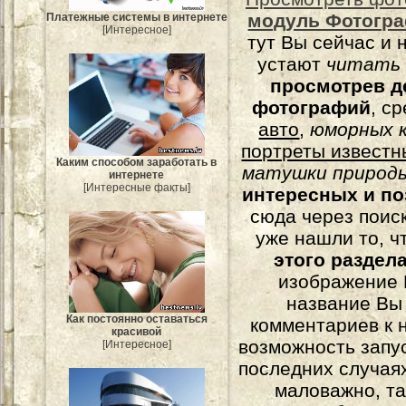
модуль Фотогра
Платежные системы в интернете
[Интересное]
тут Вы сейчас и 
устают
читать
просмотрев д
фотографий
, с
авто
,
юморных
к
портреты известн
Каким способом заработать в
матушки природы
интернете
[Интересные факты]
интересных и п
сюда через поис
уже нашли то, ч
этого раздел
изображение 
название Вы
Как постоянно оставаться
комментариев к н
красивой
возможность запу
[Интересное]
последних случаях
маловажно, та