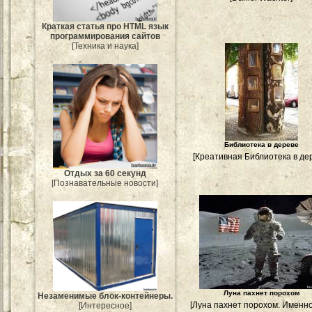
Краткая статья про HTML язык
программирования сайтов
[Техника и наука]
Библиотека в дереве
[Креативная Библиотека в де
Отдых за 60 секунд
[Познавательные новости]
Луна пахнет порохом
Незаменимые блок-контейнеры.
[Луна пахнет порохом. Именно
[Интересное]