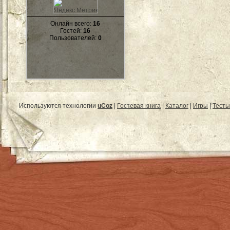
Онлайн всего:
16
Гостей:
16
Пользователей:
0
Используются технологии
uCoz
|
Гостевая книга
|
Каталог
|
Игры
|
Тесты