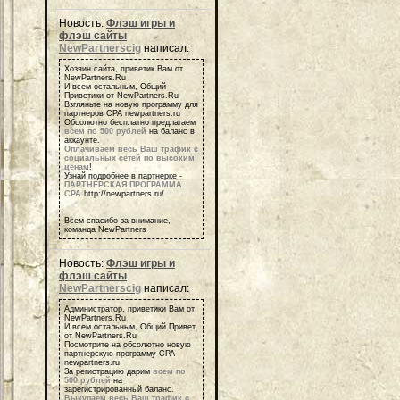
Новость:
Флэш игры и
флэш сайты
NewPartnerscig
написал:
Хозяин сайта, приветик Вам от
NewPartners.Ru
И всем остальным, Общий
Приветики от NewPartners.Ru
Взгляньте на новую программу для
партнеров СРА newpartners.ru
Обсолютно бесплатно предлагаем
всем по 500 рублей
на баланс в
аккаунте.
Оплачиваем весь Ваш трафик с
социальных сетей по высоким
ценам
!
Узнай подробнее в партнерке -
ПАРТНЕРСКАЯ ПРОГРАММА
СРА
http://newpartners.ru/
Всем спасибо за внимание,
команда NewPartners
Новость:
Флэш игры и
флэш сайты
NewPartnerscig
написал:
Администратор, приветики Вам от
NewPartners.Ru
И всем остальным, Общий Привет
от NewPartners.Ru
Посмотрите на обсолютно новую
партнерскую программу СРА
newpartners.ru
За регистрацию дарим
всем по
500 рублей
на
зарегистрированный баланс.
Выкупаем весь Ваш трафик с