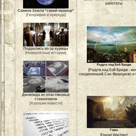
работать]
Снимок Земли “синий мрамор”
[География и природа]
Подрались из-за курицы
[Невероятные истории]
Радуга над Бэй Бридж
[Радуга над Бэй Бридж - мо
соединяюший Сан-Франциско и 
Джоконда из пластиковых
стаканчиков
[Хорошие новости]
Горы
[Daniel Wachter]