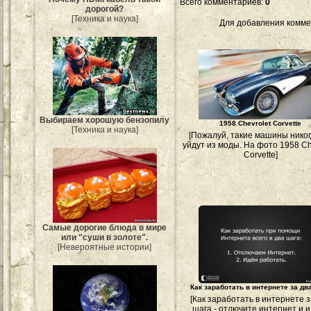
Всего комментариев
:
0
дорогой?
[Техника и наука]
Для добавления комме
Выбираем хорошую бензопилу
1958 Chevrolet Corvette
[Техника и наука]
[Пожалуй, такие машины никог
уйдут из моды. На фото 1958 Ch
Corvette]
Самые дорогие блюда в мире
или "суши в золоте".
[Невероятные истории]
Как заработать в интернете за дв
[Как заработать в интернете з
шага - отлючите интернет и 