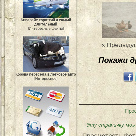
Авиарейс короткий и самый
длительный
[Интересные факты]
« Предыду
Покажи 
Корова пересела в легковое авто
[Интересное]
Про
Эту страничку мож
Просмотреть фот