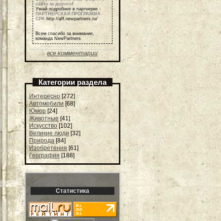
сайта за дорого
!
Узнай подробнее в партнерке -
ПАРТНЕРСКАЯ ПРОГРАММА
СРА
http://aff.newpartners.ru/
Всем спасибо за внимание,
команда NewPartners
все комментарии
Категории раздела
Интересно
[272]
Автомобили
[68]
Юмор
[24]
Животные
[41]
Искусство
[102]
Великие люди
[32]
Природа
[84]
Изобретения
[61]
География
[188]
Статистика