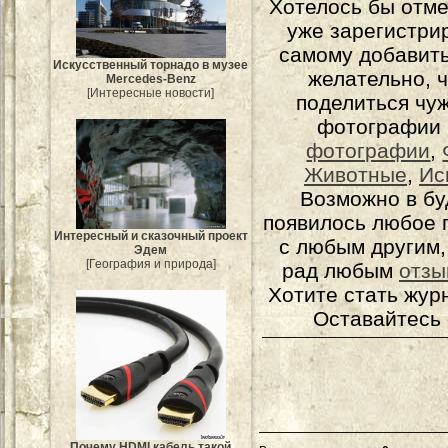
Хотелось бы отме
уже зарегистрир
самому добавит
Искусственный торнадо в музее
желательно, 
Mercedes-Benz
[Интересные новости]
поделиться чуж
фотографии 
фотографии
,
Животные
,
Ис
Возможно в бу
появилось любое 
Интересный и сказочный проект
с любым другим,
Эдем
[География и природа]
рад любым
отзы
Хотите стать жур
Оставайтесь 
Почему HDMI кабель такой