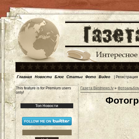
Главная
Новости
Блог
Статьи
Фото
Видео
|
Регистрация
This feature is for Premium users
Газета Bestnews.lv
»
Фотоальбо
only!
Фотогр
Топ Новости