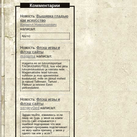
Комментарии
Новость:
Вышивка гладью
как искусство
Кирилл Николаевич
написал:
Круто)
Новость:
Флэш игры и
флэш сайты
magama
написал:
magama.ee on tutvumisportaal
TÄISKASVANUTELE, kus võid jätta
tutvumiskuulutusi ja vastata neile.
Magamaklubis leiad tutvuse,
suhtluse ja muu ajaveetmise
kuulutused, mille on jätnud mehed
ja naised Tallinnast, Tartust ,
Pärnust ja teistest Eesti
piirkondadest.
Новость:
Флэш игры и
флэш сайты
sergeyGed
написал:
Здравствуйте, извиняюсь если
пишу не туда, у меня на компе
что-то сайт открывается с
ошибкой подозреваю что моя
интернет-программа подглючивает
не могу найти причину, у меня у
одного так или у всех?