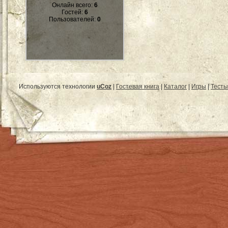
Онлайн всего:
6
Гостей:
6
Пользователей:
0
Используются технологии
uCoz
|
Гостевая книга
|
Каталог
|
Игры
|
Тесты