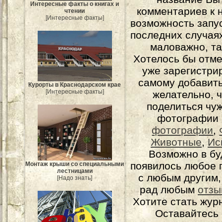
Интересные факты о книгах и
комментариев к н
чтении
[Интересные факты]
возможность запу
последних случаях
маловажно, та
Хотелось бы отме
уже зарегистрир
самому добавит
Курорты в Краснодарском крае
[Интересные факты]
желательно, 
поделиться чуж
фотографии 
фотографии
,
Животные
,
Ис
Возможно в бу
появилось любое 
Монтаж крыши со специальными
лестницами
с любым другим,
[Надо знать]
рад любым
отзы
Хотите стать жур
Оставайтесь 