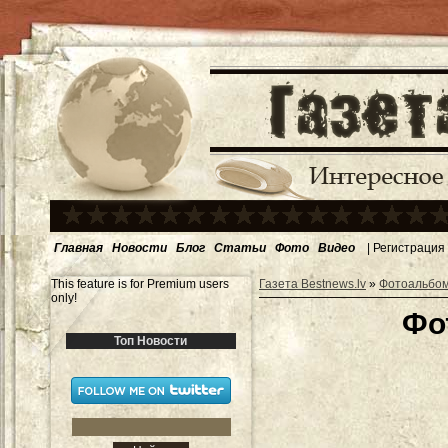
Главная
Новости
Блог
Статьи
Фото
Видео
|
Регистрация
This feature is for Premium users
Газета Bestnews.lv
»
Фотоальбо
only!
Фо
Топ Новости