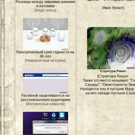
Разница между зимними шинами
и летними
Иван Ургант]
[Надо знать]
Просроченный срок годности на
46 лет
[Невероятные истории]
Структура Ришат
[Структура Ришат.
Также это место называют "Г
Сахары", "Оком планеты Зем
Находится оно в пустыне Маур
на юго-западе пустыни Саха
Facebook нацеливается на
русскоязычную аудиторию
[Интересные новости]