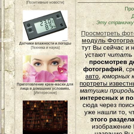
[Позитивные новости]
Про
Эту страничку
Просмотреть фот
модуль Фотогра
Датчики влажности и погоды
тут Вы сейчас и 
[Техника и наука]
устают
читать
просмотрев д
фотографий
, с
авто
,
юморных
к
портреты известн
Приготовление крем-маски для
лица в домашних условиях.
матушки природы
[Интересное]
интересных и п
сюда через поис
уже нашли то, ч
этого раздел
изображение 
название Вы