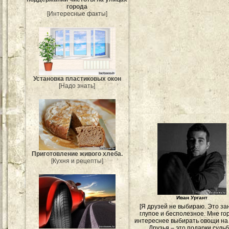
города
[Интересные факты]
Установка пластиковых окон
[Надо знать]
Приготовление живого хлеба.
[Кухня и рецепты]
Иван Ургант
[Я друзей не выбираю. Это за
глупое и бесполезное. Мне го
интереснее выбирать овощи на
Друзья – это подарки судьб