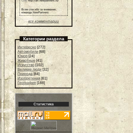
СРА
http://aff.newpartners.ru/
Всем спасибо за внимание,
команда NewPartners
все комментарии
Категории раздела
Интересно
[272]
Автомобили
[68]
Юмор
[24]
Животные
[41]
Искусство
[102]
Великие люди
[32]
Природа
[84]
Изобретения
[61]
География
[188]
Статистика