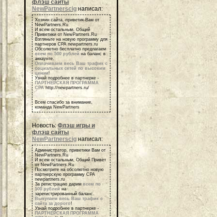
флэш сайты
NewPartnerscig
написал:
Хозяин сайта, приветик Вам от
NewPartners.Ru
И всем остальным, Общий
Приветики от NewPartners.Ru
Взгляньте на новую программу для
партнеров СРА newpartners.ru
Обсолютно бесплатно предлагаем
всем по 500 рублей
на баланс в
аккаунте.
Оплачиваем весь Ваш трафик с
социальных сетей по высоким
ценам
!
Узнай подробнее в партнерке -
ПАРТНЕРСКАЯ ПРОГРАММА
СРА
http://newpartners.ru/
Всем спасибо за внимание,
команда NewPartners
Новость:
Флэш игры и
флэш сайты
NewPartnerscig
написал:
Администратор, приветики Вам от
NewPartners.Ru
И всем остальным, Общий Привет
от NewPartners.Ru
Посмотрите на обсолютно новую
партнерскую программу СРА
newpartners.ru
За регистрацию дарим
всем по
500 рублей
на
зарегистрированный баланс.
Выкупаем весь Ваш трафик с
сайта за дорого
!
Узнай подробнее в партнерке -
ПАРТНЕРСКАЯ ПРОГРАММА