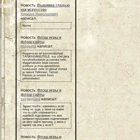
Новость:
Вышивка гладью
как искусство
Кирилл Николаевич
написал:
Круто)
Новость:
Флэш игры и
флэш сайты
magama
написал:
magama.ee on tutvumisportaal
TÄISKASVANUTELE, kus võid jätta
tutvumiskuulutusi ja vastata neile.
Magamaklubis leiad tutvuse,
suhtluse ja muu ajaveetmise
kuulutused, mille on jätnud mehed
ja naised Tallinnast, Tartust ,
Pärnust ja teistest Eesti
piirkondadest.
Новость:
Флэш игры и
флэш сайты
sergeyGed
написал:
Здравствуйте, извиняюсь если
пишу не туда, у меня на компе
что-то сайт открывается с
ошибкой подозреваю что моя
интернет-программа подглючивает
не могу найти причину, у меня у
одного так или у всех?
Новость:
Флэш игры и