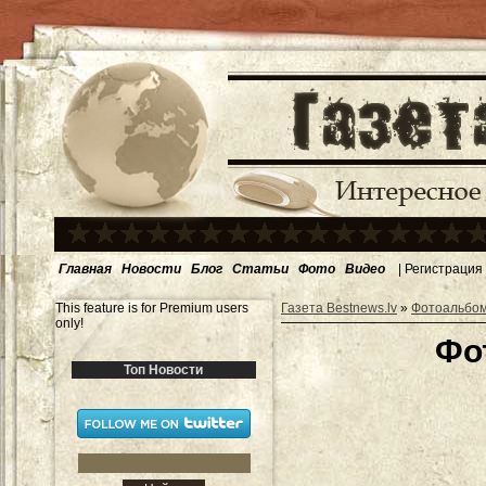
Главная
Новости
Блог
Статьи
Фото
Видео
|
Регистрация
This feature is for Premium users
Газета Bestnews.lv
»
Фотоальбо
only!
Фо
Топ Новости