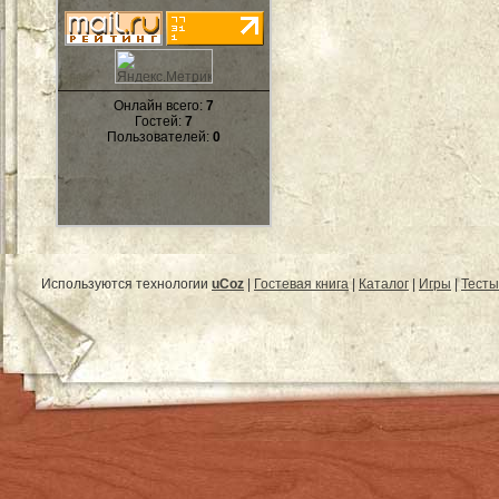
Онлайн всего:
7
Гостей:
7
Пользователей:
0
Используются технологии
uCoz
|
Гостевая книга
|
Каталог
|
Игры
|
Тесты