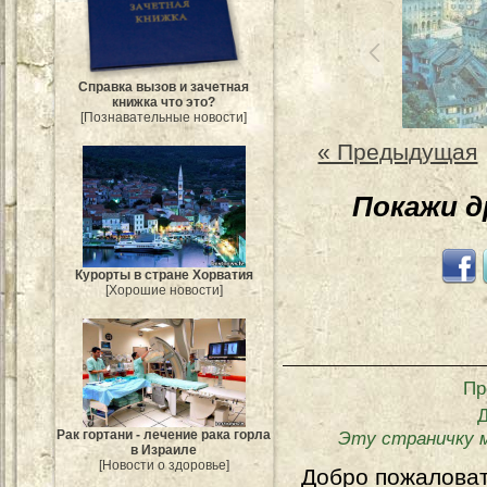
Справка вызов и зачетная
книжка что это?
[Познавательные новости]
« Предыдущая
Покажи 
Курорты в стране Хорватия
[Хорошие новости]
Пр
Рак гортани - лечение рака горла
Эту страничку 
в Израиле
[Новости о здоровье]
Добро пожалова