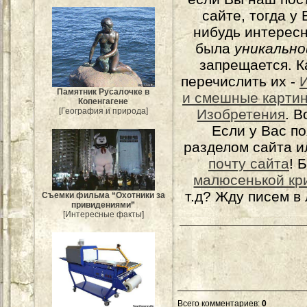
сайте, тогда у
нибудь интерес
была
уникально
запрещается. К
перечислить их -
Памятник Русалочке в
и смешные карти
Копенгагене
[География и природа]
Изобретения
. 
Если у Вас п
разделом сайта и
почту сайта
! 
малюсенькой кр
т.д? Жду писем в
Съемки фильма “Охотники за
привидениями”
[Интересные факты]
Всего комментариев
:
0