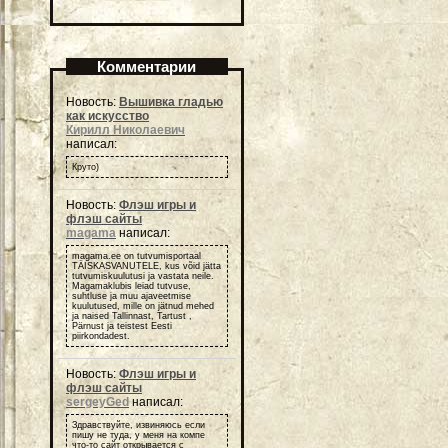
Комментарии
Новость:
Вышивка гладью
как искусство
Кирилл Николаевич
написал:
Круто)
Новость:
Флэш игры и
флэш сайты
magama
написал:
magama.ee on tutvumisportaal
TÄISKASVANUTELE, kus võid jätta
tutvumiskuulutusi ja vastata neile.
Magamaklubis leiad tutvuse,
suhtluse ja muu ajaveetmise
kuulutused, mille on jätnud mehed
ja naised Tallinnast, Tartust ,
Pärnust ja teistest Eesti
piirkondadest.
Новость:
Флэш игры и
флэш сайты
sergeyGed
написал:
Здравствуйте, извиняюсь если
пишу не туда, у меня на компе
что-то сайт открывается с