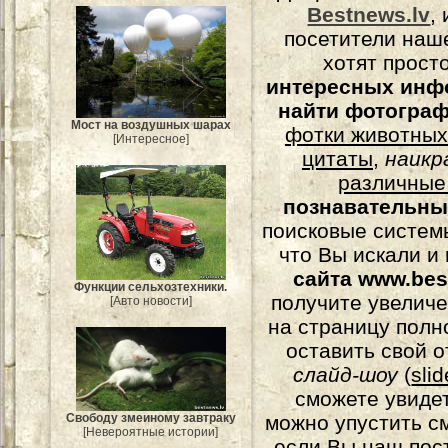
Bestnews.lv
,
посетители наш
хотят прост
интересных инф
найти фотогра
Мост на воздушных шарах
фотки животных
[Интересное]
цитаты
,
наикр
различные
познавательны
поисковые системы
что Вы искали и
сайта www.bes
Функции сельхозтехники.
получите увеличе
[Авто новости]
на страницу полн
оставить свой о
слайд-шоу
(
sli
сможете увидет
можно упустить с
Свободу змеиному завтраку
[Невероятные истории]
если Вы наш пос