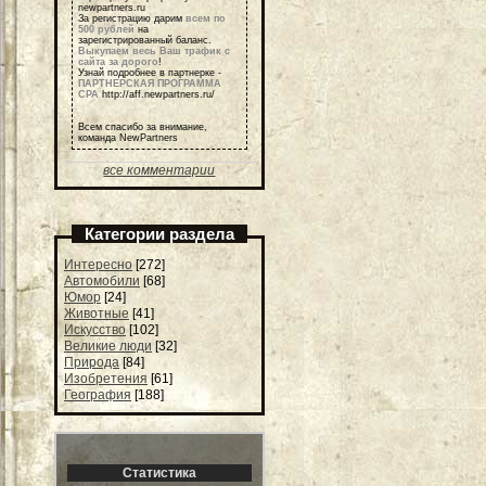
newpartners.ru
За регистрацию дарим
всем по
500 рублей
на
зарегистрированный баланс.
Выкупаем весь Ваш трафик с
сайта за дорого
!
Узнай подробнее в партнерке -
ПАРТНЕРСКАЯ ПРОГРАММА
СРА
http://aff.newpartners.ru/
Всем спасибо за внимание,
команда NewPartners
все комментарии
Категории раздела
Интересно
[272]
Автомобили
[68]
Юмор
[24]
Животные
[41]
Искусство
[102]
Великие люди
[32]
Природа
[84]
Изобретения
[61]
География
[188]
Статистика