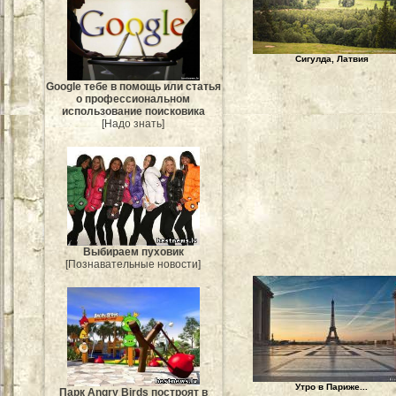
Сигулда, Латвия
Google тебе в помощь или статья
о профессиональном
использование поисковика
[Надо знать]
Выбираем пуховик
[Познавательные новости]
Утро в Париже...
Парк Angry Birds построят в