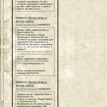
ошибкой подозреваю что моя
интернет-программа подглючивает
не могу найти причину, у меня у
одного так или у всех?
Новость:
Флэш игры и
флэш сайты
NewPartnerscig
написал:
Хозяин сайта, приветик Вам от
NewPartners.Ru
И всем остальным, Общий
Приветики от NewPartners.Ru
Взгляньте на новую программу для
партнеров СРА newpartners.ru
Обсолютно бесплатно предлагаем
всем по 500 рублей
на баланс в
аккаунте.
Оплачиваем весь Ваш трафик с
социальных сетей по высоким
ценам
!
Узнай подробнее в партнерке -
ПАРТНЕРСКАЯ ПРОГРАММА
СРА
http://newpartners.ru/
Всем спасибо за внимание,
команда NewPartners
Новость:
Флэш игры и
флэш сайты
NewPartnerscig
написал:
Администратор, приветики Вам от
NewPartners.Ru
И всем остальным, Общий Привет
от NewPartners.Ru
Посмотрите на обсолютно новую
партнерскую программу СРА