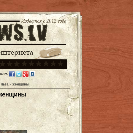
зьям:
 льва и женщины
 женщины