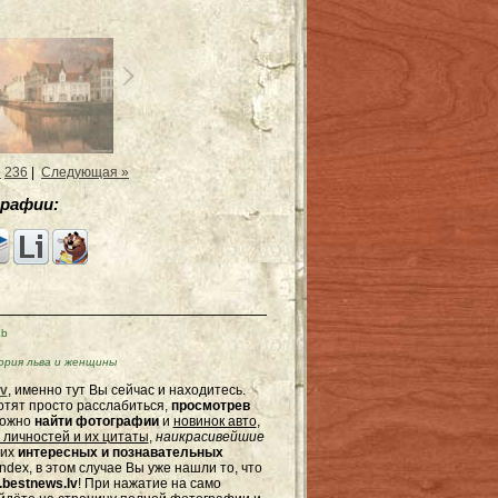
5
236
|
Следующая »
рафии:
Kb
рия льва и женщины
v
, именно тут Вы сейчас и находитесь.
отят просто расслабиться,
просмотрев
можно
найти фотографии
и
новинок авто
,
 личностей и их цитаты
,
наикрасивейшие
гих
интересных и познавательных
dex, в этом случае Вы уже нашли то, что
bestnews.lv
! При нажатие на само