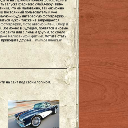
ейдёте на страницу полной фотографии и
сть запуска красивого
слайд-шоу
(
slide-
тинки, что не маловажно, так как можно
наш постоянный пользователь и уже
ь какую-нибудь интересную фотографию.
елиться чужой так же не запрещается.
 фотографии
,
Фото автомобилей
,
Юмор и
я
. Возможно в будущем, появятся и новые
ом сайта или с любым другим, то смело
даже малюсенькой критики
. Хотите стать
 приводите друзей ...
www.bestnews.lv
ти на сайт под своим логином.