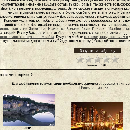
зображение Вы получите увеличенную картинку, кликнув на название Вы пер
комментариев к ней - не забудьте оставить свой отзыв, так же есть возможно
show
), но в первом и последних случаях Вы не сможете увидеть описание кар
упустить смысл самого материала. Хотелось бы отметить, что если Вы 
зарегистрированы на сайте, тогда у Вас есть возможность и самому добавит
Конечно желательно, чтобы она была
уникальной в интернете
, но и под
тегорий в разделе фотографии немного, можно перечислить их -
Интересные
ешные картинки
,
Животные
,
Искусство
,
Великие Люди
,
Природа
,
Изобретени
категории. Если у Вас появилось любое предложение связанное с этим раздел
ишите мне в личную почту сайта
! Буду рад любым
отзывам, предложениям и 
журналистом, модератором и т.д? Жду писем в
личку
:) Оставайтесь с нами и
Рейтинг
:
0.0
/
0
его комментариев
:
0
Для добавления комментарии необходимо зарегистрироваться или зай
[
Регистрация
|
Вход
]
Динан