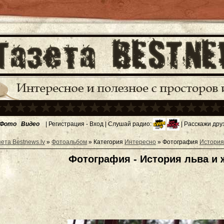
Фото
Видео
|
Регистрация
-
Вход
| Слушай радио:
| Расскажи дру
зета Bestnews.lv
»
Фотоальбом
» Категория
Интересно
» Фотография
История
Фотография - История льва и