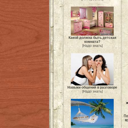
Какой должна быть детская
комната?
[Надо знать]
Навыки общения в разговоре
[Надо знать]
Ж
По
в