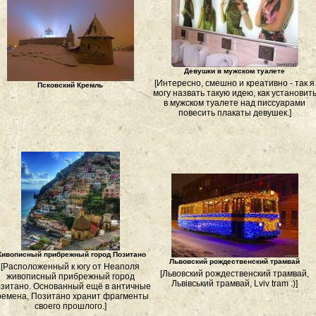
Девушки в мужском туалете
[Интересно, смешно и креативно - так я
Псковский Кремль
могу назвать такую идею, как установит
в мужском туалете над писсуарами
повесить плакаты девушек.]
ивописный прибрежный город Позитано
Львовский рождественский трамвай
[Расположенный к югу от Неаполя
[Львовский рождественский трамвай,
живописный прибрежный город
Львівський трамвай, Lviv tram :)]
зитано. Основанный ещё в античные
ремена, Позитано хранит фрагменты
своего прошлого.]