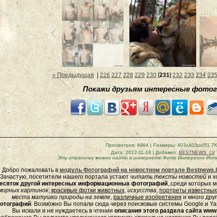
« Предыдущая
|
226
227
228
229
230
[
231
]
232
233
234
23
Покажи друзьям интересные фотог
Просмотров
: 6964 |
Размеры
: 403x403px/51.7
Дата
: 2012-11-18 |
Добавил
:
BESTNEWS_LV
Эту страничку можно найти в интернете
Фото Интересно Исто
Добро пожаловать в
модуль Фотографий на новостном портале Bestnews.l
Зачастую, посетители нашего портала устают
читать тексты новостей
и х
есяток другой интересных информационных фотографий
, среди которых 
морных
картинок
,
красивые фотки животных
,
искусства
,
портреты известных
места матушки природы на земле
,
различные изобретения
и много дру
отографий
. Возможно Вы попали сюда через поисковые системы Google и Yan
Вы искали и не нуждаетесь в чтении
описания этого раздела сайта www.