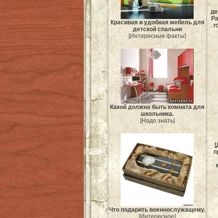
де
Ра
Красивая и удобная мебель для
г
детской спальни
[Интересные факты]
Какой должна быть комната для
школьника.
[Надо знать]
[
п
Что подарить военнослужащему.
[Интересное]