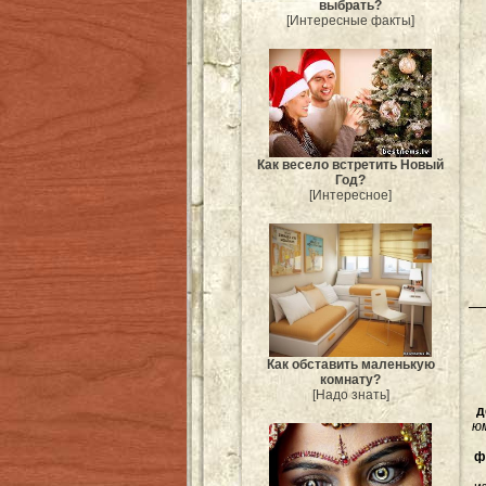
выбрать?
[Интересные факты]
Как весело встретить Новый
Год?
[Интересное]
Как обставить маленькую
комнату?
[Надо знать]
д
ю
ф