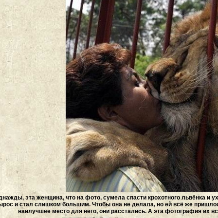
днажды, эта женщина, что на фото, сумела спасти крохотного львёнка и ух
ырос и стал слишком большим. Чтобы она не делала, но ей всё же пришло
наилучшее место для него, они расстались. А эта фотография их вс