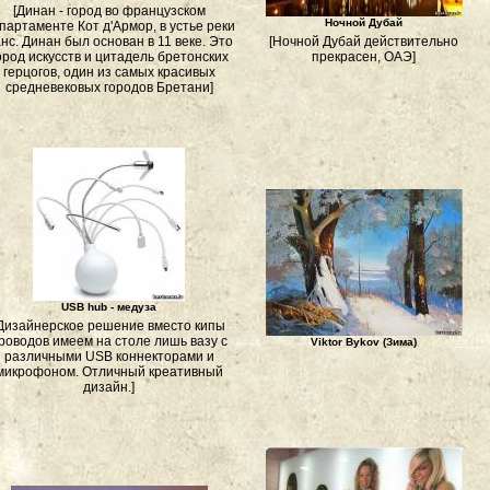
[Динан - город во французском
Ночной Дубай
партаменте Кот д'Армор, в устье реки
нс. Динан был основан в 11 веке. Это
[Ночной Дубай действительно
ород искусств и цитадель бретонских
прекрасен, ОАЭ]
герцогов, один из самых красивых
средневековых городов Бретани]
USB hub - медуза
Дизайнерское решение вместо кипы
роводов имеем на столе лишь вазу с
Viktor Bykov (Зима)
различными USB коннекторами и
микрофоном. Отличный креативный
дизайн.]