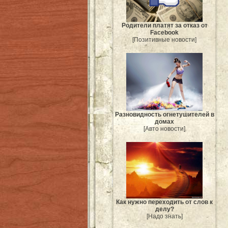
Родители платят за отказ от
Facebook
[Позитивные новости]
Разновидность огнетушителей в
домах
[Авто новости]
Как нужно переходить от слов к
делу?
[Надо знать]