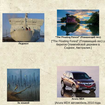
"The Floating Forest" (Плавающий лес)
["The Floating Forest" (Плавающий лес) у
Ледокол
берегов Олимпийской деревни в
Сиднее, Австралия.]
Acura MDX
[Acura MDX автомобиль 2010 года.
За кошкой