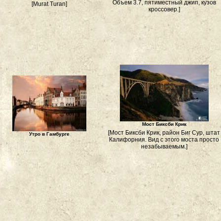
Объем 3.7, пятиместный джип, кузов
[Murat Turan]
кроссовер.]
Мост Биксби Крик
[Мост Биксби Крик, район Биг Сур, штат
Утро в Гамбурге
Калифорния. Вид с этого моста просто
незабываемым.]