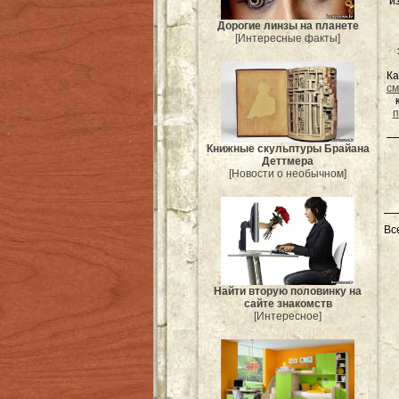
и
Дорогие линзы на планете
[Интересные факты]
Ка
см
п
Книжные скульптуры Брайана
Деттмера
[Новости о необычном]
Вс
Найти вторую половинку на
сайте знакомств
[Интересное]