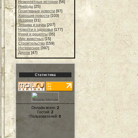
Невероятные истории
[56]
Рекорды
[25]
Позитивные новости
[97]
Хорошие новости
[103]
История
[31]
Техника и наука
[207]
Новости о здоровье
[177]
Кухня и рецепты
[35]
Мир животных
[15]
Строительство
[159]
Интересное
[397]
Другое
[47]
Статистика
Онлайн всего:
2
Гостей:
2
Пользователей:
0