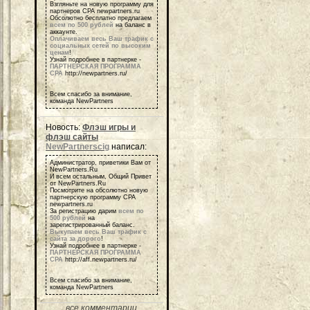
Взгляньте на новую программу для
партнеров СРА newpartners.ru
Обсолютно бесплатно предлагаем
всем по 500 рублей
на баланс в
аккаунте.
Оплачиваем весь Ваш трафик с
социальных сетей по высоким
ценам
!
Узнай подробнее в партнерке -
ПАРТНЕРСКАЯ ПРОГРАММА
СРА
http://newpartners.ru/
Всем спасибо за внимание,
команда NewPartners
Новость:
Флэш игры и
флэш сайты
NewPartnerscig
написал:
Администратор, приветики Вам от
NewPartners.Ru
И всем остальным, Общий Привет
от NewPartners.Ru
Посмотрите на обсолютно новую
партнерскую программу СРА
newpartners.ru
За регистрацию дарим
всем по
500 рублей
на
зарегистрированный баланс.
Выкупаем весь Ваш трафик с
сайта за дорого
!
Узнай подробнее в партнерке -
ПАРТНЕРСКАЯ ПРОГРАММА
СРА
http://aff.newpartners.ru/
Всем спасибо за внимание,
команда NewPartners
все комментарии