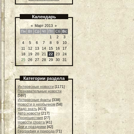
Календарь
«
Март 2013
»
Пн
Вт
Ср
Чт
Пт
Сб
Вс
1
2
3
4
5
6
7
8
9
10
11
12
13
14
15
16
17
18
19
20
21
22
23
24
25
26
27
28
29
30
31
Категории раздела
Интересные новости
[1171]
Познавательные новости
[597]
Интересные факты
[338]
Новости о необычном
[58]
Надо знать
[413]
Авто новости
[217]
Происшествия
[27]
Новости спорта
[41]
Дни и праздники
[42]
География и природа
[71]