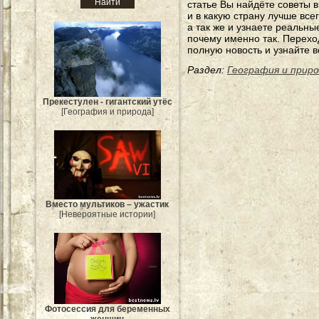
статье Вы найдёте советы в
и в какую страну лучше все
а так же и узнаете реальн
почему именно так. Перехо
полную новость и узнайте в
Раздел:
География и прир
Прекестулен - гигантский утёс
[География и природа]
Вместо мультиков – ужастик
[Невероятные истории]
Фотосессия для беременных