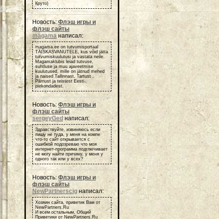
Круто)
Новость:
Флэш игры и
флэш сайты
magama
написал:
magama.ee on tutvumisportaal
TÄISKASVANUTELE, kus võid jätta
tutvumiskuulutusi ja vastata neile.
Magamaklubis leiad tutvuse,
suhtluse ja muu ajaveetmise
kuulutused, mille on jätnud mehed
ja naised Tallinnast, Tartust ,
Pärnust ja teistest Eesti
piirkondadest.
Новость:
Флэш игры и
флэш сайты
sergeyGed
написал:
Здравствуйте, извиняюсь если
пишу не туда, у меня на компе
что-то сайт открывается с
ошибкой подозреваю что моя
интернет-программа подглючивает
не могу найти причину, у меня у
одного так или у всех?
Новость:
Флэш игры и
флэш сайты
NewPartnerscig
написал:
Хозяин сайта, приветик Вам от
NewPartners.Ru
И всем остальным, Общий
Приветики от NewPartners.Ru