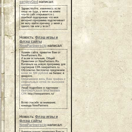
sergeyGed
написал:
Здравствуйте, извиняюсь если
пишу не туда, у меня на компе
что-то сайт открывается с
ошибкой подозреваю что моя
интернет-программа подглючивает
не могу найти причину, у меня у
одного так или у всех?
Новость:
Флэш игры и
флэш сайты
NewPartnerscig
написал:
Хозяин сайта, приветик Вам от
NewPartners.Ru
И всем остальным, Общий
Приветики от NewPartners.Ru
Взгляньте на новую программу для
партнеров СРА newpartners.ru
Обсолютно бесплатно предлагаем
всем по 500 рублей
на баланс в
аккаунте.
Оплачиваем весь Ваш трафик с
социальных сетей по высоким
ценам
!
Узнай подробнее в партнерке -
ПАРТНЕРСКАЯ ПРОГРАММА
СРА
http://newpartners.ru/
Всем спасибо за внимание,
команда NewPartners
Новость:
Флэш игры и
флэш сайты
NewPartnerscig
написал:
Администратор, приветики Вам от