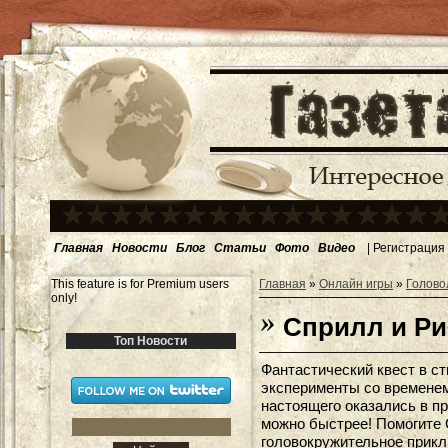
Главная
Новости
Блог
Статьи
Фото
Видео
|
Регистрация
This feature is for Premium users
Главная
»
Онлайн игры
»
Голово
only!
Сприлл и Ри
Топ Новости
Фантастический квест в ст
эксперименты со временем
настоящего оказались в п
можно быстрее! Помогите 
головокружительное прик