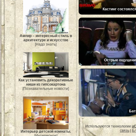
Кастинг состоялся
Ампир – интересный стиль в
архитектуре и искусстве
[Надо знать]
Острые ощущени
Как установить декоративные
ниши из гипсокартона
[Познавательные новости]
Бат
Используются технологии
u
связь
|
Бл
Интерьер детской комнаты.
[Интересное]