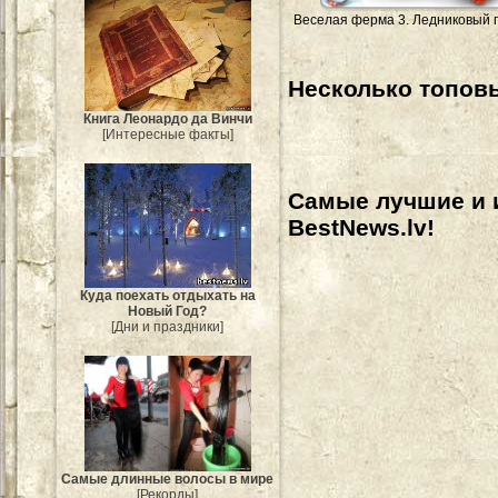
Веселая ферма 3. Ледниковый 
Несколько топовы
Книга Леонардо да Винчи
[Интересные факты]
Самые лучшие и 
BestNews.lv!
Куда поехать отдыхать на
Новый Год?
[Дни и праздники]
Самые длинные волосы в мире
[Рекорды]