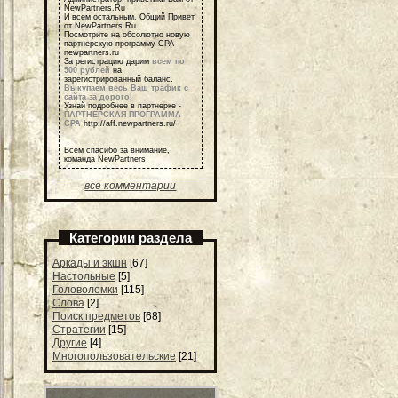
NewPartners.Ru
И всем остальным, Общий Привет
от NewPartners.Ru
Посмотрите на обсолютно новую
партнерскую программу СРА
newpartners.ru
За регистрацию дарим
всем по
500 рублей
на
зарегистрированный баланс.
Выкупаем весь Ваш трафик с
сайта за дорого
!
Узнай подробнее в партнерке -
ПАРТНЕРСКАЯ ПРОГРАММА
СРА
http://aff.newpartners.ru/
Всем спасибо за внимание,
команда NewPartners
все комментарии
Категории раздела
Аркады и экшн
[67]
Настольные
[5]
Головоломки
[115]
Слова
[2]
Поиск предметов
[68]
Стратегии
[15]
Другие
[4]
Многопользовательские
[21]