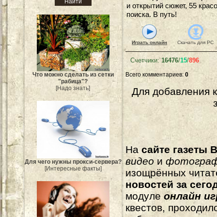
и открытий сюжет, 55 кра
поиска. В путь!
Играть онлайн
Скачать для
PC
Счетчики
:
16476
/
15
/
896
Что можно сделать из сетки
Всего комментариев
:
0
"рабица"?
[Надо знать]
Для добавления 
На
сайте газеты B
видео
и
фотогра
Для чего нужны прокси-сервера?
[Интересные факты]
изощрённых читат
новостей за сего
модуле
онлайн и
квестов, проходил