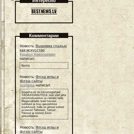
Интересно
Комментарии
Новость:
Вышивка гладью
как искусство
Кирилл Николаевич
написал:
Круто)
Новость:
Флэш игры и
флэш сайты
magama
написал:
magama.ee on tutvumisportaal
TÄISKASVANUTELE, kus võid jätta
tutvumiskuulutusi ja vastata neile.
Magamaklubis leiad tutvuse,
suhtluse ja muu ajaveetmise
kuulutused, mille on jätnud mehed
ja naised Tallinnast, Tartust ,
Pärnust ja teistest Eesti
piirkondadest.
Новость:
Флэш игры и
флэш сайты