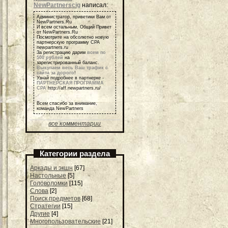
NewPartnerscig
написал:
Администратор, приветики Вам от
NewPartners.Ru
И всем остальным, Общий Привет
от NewPartners.Ru
Посмотрите на обсолютно новую
партнерскую программу СРА
newpartners.ru
За регистрацию дарим
всем по
500 рублей
на
зарегистрированный баланс.
Выкупаем весь Ваш трафик с
сайта за дорого
!
Узнай подробнее в партнерке -
ПАРТНЕРСКАЯ ПРОГРАММА
СРА
http://aff.newpartners.ru/
Всем спасибо за внимание,
команда NewPartners
все комментарии
Категории раздела
Аркады и экшн
[67]
Настольные
[5]
Головоломки
[115]
Слова
[2]
Поиск предметов
[68]
Стратегии
[15]
Другие
[4]
Многопользовательские
[21]