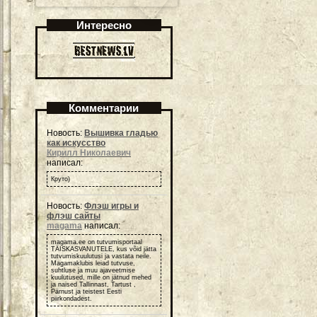
Интересно
Комментарии
Новость:
Вышивка гладью
как искусство
Кирилл Николаевич
написал:
Круто)
Новость:
Флэш игры и
флэш сайты
magama
написал:
magama.ee on tutvumisportaal
TÄISKASVANUTELE, kus võid jätta
tutvumiskuulutusi ja vastata neile.
Magamaklubis leiad tutvuse,
suhtluse ja muu ajaveetmise
kuulutused, mille on jätnud mehed
ja naised Tallinnast, Tartust ,
Pärnust ja teistest Eesti
piirkondadest.