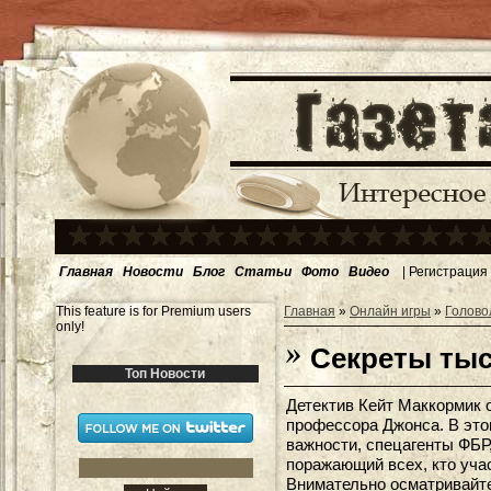
Главная
Новости
Блог
Статьи
Фото
Видео
|
Регистрация
This feature is for Premium users
Главная
»
Онлайн игры
»
Голово
only!
Секреты тыс
Топ Новости
Детектив Кейт Маккормик 
профессора Джонса. В это
важности, спецагенты ФБР,
поражающий всех, кто уча
Внимательно осматривайт