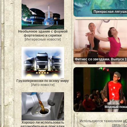
Прекрасная лягушк
Необычное здание с формой
фортепиано и скрипки
[Интересные новости]
Фитнес со звездами. Выпуск 1
Грузоперевозки по всему миру
[Авто новости]
Модный пока
Используются технологии
u
Хорошо ли использовать
связь
|
Бл
автомобильные присадки.