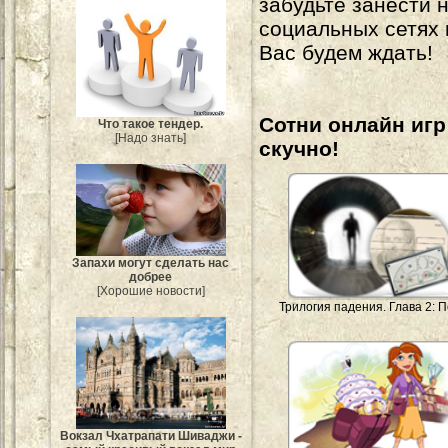
забудьте занести 
социальных сетях
Вас будем ждать!
Сотни онлайн игр 
Что такое тендер.
[Надо знать]
скучно!
Запахи могут сделать нас
добрее
[Хорошие новости]
Трилогия падения. Глава 2: П
Вокзал Чхатрапати Шиваджи -