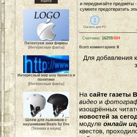
и передвигайте предметы 
сумеете предотвратить эп
Скачать для
PC
Счетчики
:
16259
/
884
Патентуем знак фирмы
Всего комментариев
:
0
[Интересные факты]
Для добавления 
Интересный мир шоу бизнеса и
политики
[Интересные факты]
На
сайте газеты B
видео
и
фотогра
изощрённых читат
новостей за сего
Шлем для лыжников с
модуле
онлайн и
наушниками Beats by Dre
[Техника и наука]
квестов, проходил