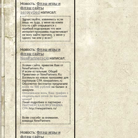
Новость:
Флэш игры и
флэш сайты
sergeyGed
написал:
Здравствуйте, извиняюсь если
пишу не туда, у меня на компе
что-то сайт открывается с
ошибкой подозреваю что моя
интернет-программа подглючивает
не могу найти причину, у меня у
одного так или у всех?
Новость:
Флэш игры и
флэш сайты
NewPartnerscig
написал:
Хозяин сайта, приветик Вам от
NewPartners.Ru
И всем остальным, Общий
Приветики от NewPartners.Ru
Взгляньте на новую программу для
партнеров СРА newpartners.ru
Обсолютно бесплатно предлагаем
всем по 500 рублей
на баланс в
аккаунте.
Оплачиваем весь Ваш трафик с
социальных сетей по высоким
ценам
!
Узнай подробнее в партнерке -
ПАРТНЕРСКАЯ ПРОГРАММА
СРА
http://newpartners.ru/
Всем спасибо за внимание,
команда NewPartners
Новость:
Флэш игры и
флэш сайты