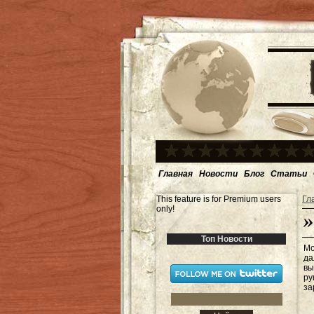
Главная
Новости
Блог
Статьи
This feature is for Premium users
Гл
only!
Топ Новости
Мо
да
вы
ру
за