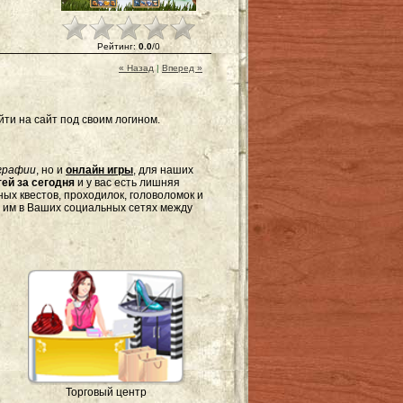
Рейтинг
:
0.0
/
0
« Назад
|
Вперед »
ти на сайт под своим логином.
графии
, но и
онлайн игры
, для наших
ей за сегодня
и у вас есть лишняя
ых квестов, проходилок, головоломок и
я им в Ваших социальных сетях между
Торговый центр