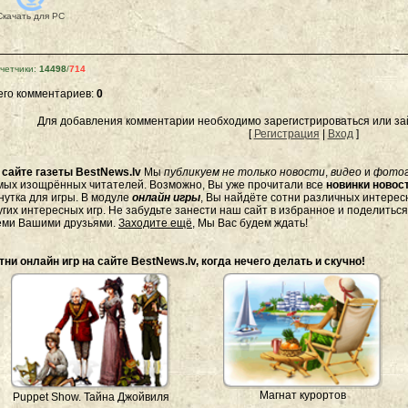
Скачать для
PC
четчики
:
14498
/
714
его комментариев
:
0
Для добавления комментарии необходимо зарегистрироваться или зай
[
Регистрация
|
Вход
]
а
сайте газеты BestNews.lv
Мы
публикуем не только новости
,
видео
и
фото
мых изощрённых читателей. Возможно, Вы уже прочитали все
новинки новост
нутка для игры. В модуле
онлайн игры
, Вы найдёте сотни различных интересн
угих интересных игр. Не забудьте занести наш сайт в избранное и поделитьс
еми Вашими друзьями.
Заходите ещё
, Мы Вас будем ждать!
тни онлайн игр на сайте BestNews.lv, когда нечего делать и скучно!
Магнат курортов
Puppet Show. Тайна Джойвиля