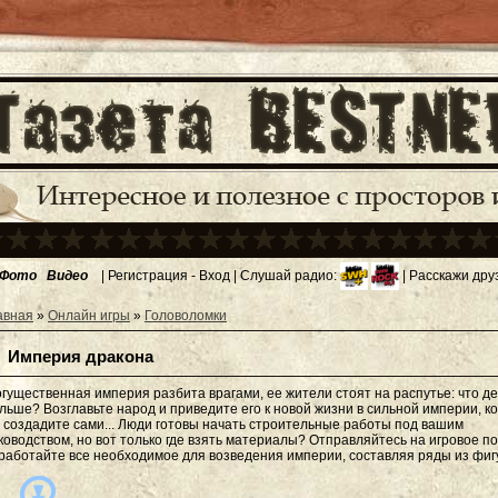
Фото
Видео
|
Регистрация
-
Вход
| Слушай радио:
| Расскажи дру
авная
»
Онлайн игры
»
Головоломки
Империя дракона
гущественная империя разбита врагами, ее жители стоят на распутье: что д
льше? Возглавьте народ и приведите его к новой жизни в сильной империи, к
 создадите сами... Люди готовы начать строительные работы под вашим
ководством, но вот только где взять материалы? Отправляйтесь на игровое по
работайте все необходимое для возведения империи, составляя ряды из фиг