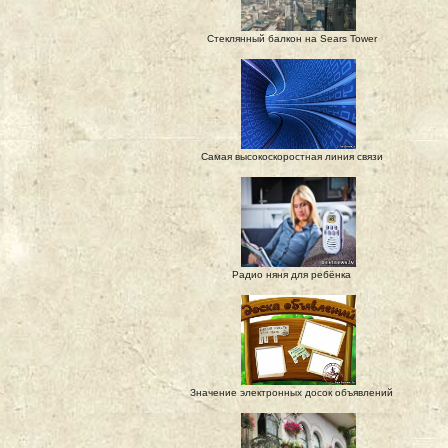
Стеклянный балкон на Sears Tower
Самая высокоскоростная линия связи
Радио няня для ребёнка
Значение электронных досок объявлений