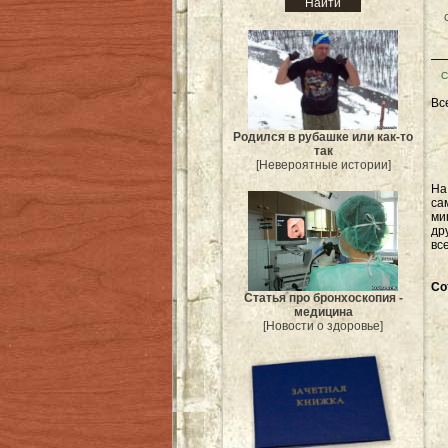
С
Вс
Родился в рубашке или как-то
так
[Невероятные истории]
Н
са
ми
др
вс
Со
Статья про бронхоскопия -
медицина
[Новости о здоровье]