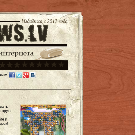
зьям:
елать
оторую
ле и
урок!