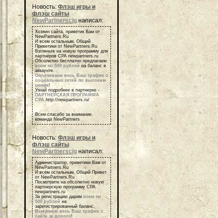
Новость:
Флэш игры и
флэш сайты
NewPartnerscig
написал:
Хозяин сайта, приветик Вам от
NewPartners.Ru
И всем остальным, Общий
Приветики от NewPartners.Ru
Взгляньте на новую программу для
партнеров СРА newpartners.ru
Обсолютно бесплатно предлагаем
всем по 500 рублей
на баланс в
аккаунте.
Оплачиваем весь Ваш трафик с
социальных сетей по высоким
ценам
!
Узнай подробнее в партнерке -
ПАРТНЕРСКАЯ ПРОГРАММА
СРА
http://newpartners.ru/
Всем спасибо за внимание,
команда NewPartners
Новость:
Флэш игры и
флэш сайты
NewPartnerscig
написал:
Администратор, приветики Вам от
NewPartners.Ru
И всем остальным, Общий Привет
от NewPartners.Ru
Посмотрите на обсолютно новую
партнерскую программу СРА
newpartners.ru
За регистрацию дарим
всем по
500 рублей
на
зарегистрированный баланс.
Выкупаем весь Ваш трафик с
сайта за дорого
!