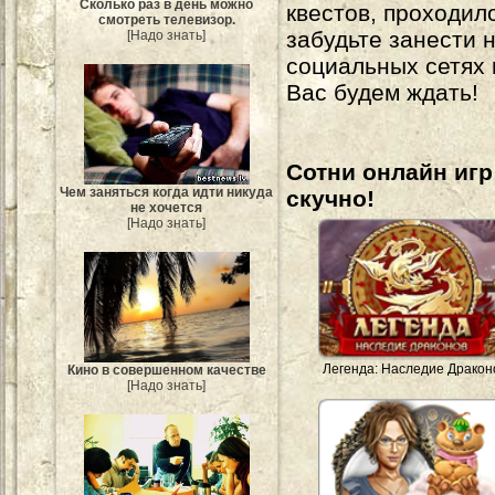
Сколько раз в день можно
квестов, проходил
смотреть телевизор.
забудьте занести 
[Надо знать]
социальных сетях
Вас будем ждать!
Сотни онлайн игр 
Чем заняться когда идти никуда
скучно!
не хочется
[Надо знать]
Легенда: Наследие Дракон
Кино в совершенном качестве
[Надо знать]