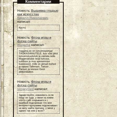
Комментарии
Новость:
Вышивка гладью
как искусство
Кирилл Николаевич
написал:
Круто)
Новость:
Флэш игры и
флэш сайты
magama
написал:
magama.ee on tutvumisportaal
TÄISKASVANUTELE, kus võid jätta
tutvumiskuulutusi ja vastata neile.
Magamaklubis leiad tutvuse,
suhtluse ja muu ajaveetmise
kuulutused, mille on jätnud mehed
ja naised Tallinnast, Tartust ,
Pärnust ja teistest Eesti
piirkondadest.
Новость:
Флэш игры и
флэш сайты
sergeyGed
написал:
Здравствуйте, извиняюсь если
пишу не туда, у меня на компе
что-то сайт открывается с
ошибкой подозреваю что моя
интернет-программа подглючивает
не могу найти причину, у меня у
одного так или у всех?