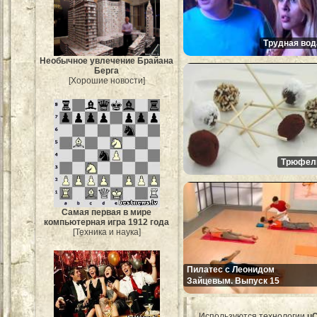
Трудная вод
Необычное увлечение Брайана
Берга
[Хорошие новости]
Трюфел
Самая первая в мире
компьютерная игра 1912 года
[Техника и наука]
Пилатес с Леонидом
Зайцевым. Выпуск 15
Используются технологии
u