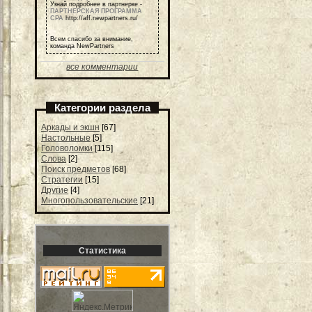
Узнай подробнее в партнерке -
ПАРТНЕРСКАЯ ПРОГРАММА
СРА
http://aff.newpartners.ru/
Всем спасибо за внимание,
команда NewPartners
все комментарии
Категории раздела
Аркады и экшн
[67]
Настольные
[5]
Головоломки
[115]
Слова
[2]
Поиск предметов
[68]
Стратегии
[15]
Другие
[4]
Многопользовательские
[21]
Статистика