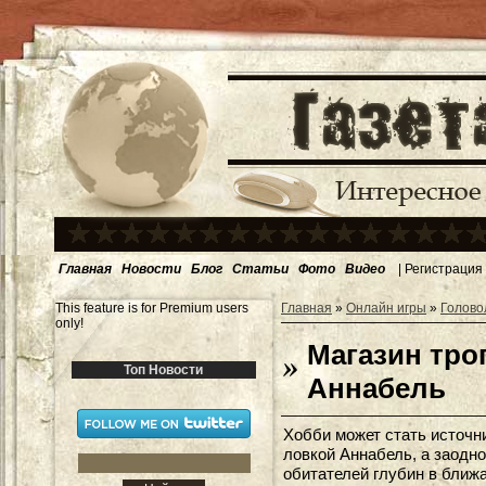
Главная
Новости
Блог
Статьи
Фото
Видео
|
Регистрация
This feature is for Premium users
Главная
»
Онлайн игры
»
Голово
only!
Магазин тро
Топ Новости
Аннабель
Хобби может стать источн
ловкой Аннабель, а заодно
обитателей глубин в ближ