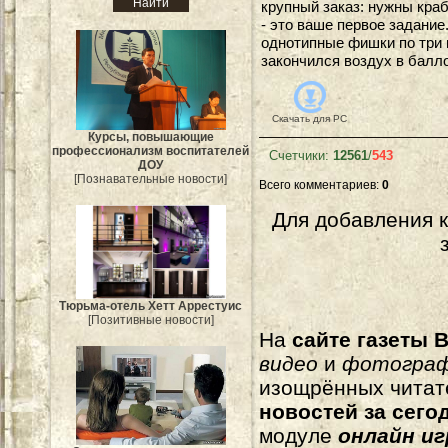
крупный заказ: нужны кра
- это ваше первое задание
однотипные фишки по три 
закончился воздух в балл
Скачать для
PC
Курсы, повышающие
профессионализм воспитателей
Счетчики
:
12561
/
543
ДОУ
[Познавательные новости]
Всего комментариев
:
0
Для добавления 
Тюрьма-отель Хетт Аррестуис
[Позитивные новости]
На
сайте газеты B
видео
и
фотогра
изощрённых читат
новостей за сего
модуле
онлайн и