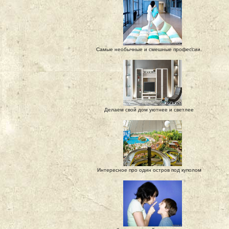
Самые необычные и смешные профессии.
Делаем свой дом уютнее и светлее
Интересное про один остров под куполом