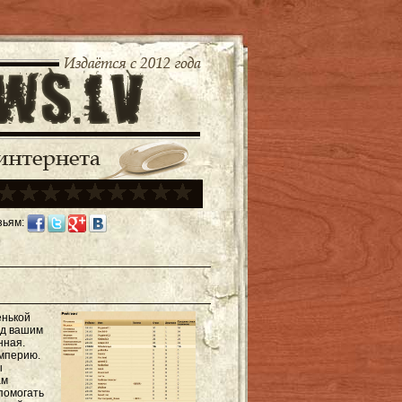
зьям:
енькой
од вашим
нная.
империю.
ы
ам
помогать