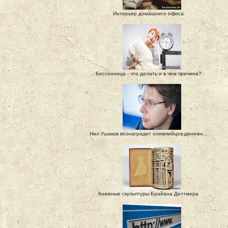
Интерьер домашнего офиса
Бессонница - что делать и в чем причина?
Нил Ушаков вознаградит олимпийцев денежн...
Книжные скульптуры Брайана Деттмера