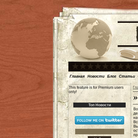
Главная
Новости
Блог
Статьи
This feature is for Premium users
Гл
only!
Топ Новости
Во
де
на
Вс
Вы
ос
пр