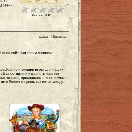
ли ей
деревни
Рейтинг
:
0.0
/
0
« Назад
|
Вперед »
ти на сайт под своим логином.
графии
, но и
онлайн игры
, для наших
ей за сегодня
и у вас есть лишняя
ых квестов, проходилок, головоломок и
я им в Ваших социальных сетях между