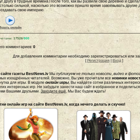
уг другу в трудные времена.После того, как вы развили свою деревню и сдела
столько сильной, насколько это возможно пришло время завоёвывать другие 
создавать свою империю.
Играть онлайн
четчики
:
17526
/
900
его комментариев
:
0
Для добавления комментарии необходимо зарегистрироваться или зай
[
Регистрация
|
Вход
]
а
сайте газеты BestNews.lv
Мы
публикуем не только новости
,
видео
и
фото
мых изощрённых читателей. Возможно, Вы уже прочитали все
новинки новост
нутка для игры. В модуле
онлайн игры
, Вы найдёте сотни различных интересн
угих интересных игр. Не забудьте занести наш сайт в избранное и поделитьс
еми Вашими друзьями.
Заходите ещё
, Мы Вас будем ждать!
тни онлайн игр на сайте BestNews.lv, когда нечего делать и скучно!