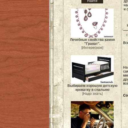
др
на
и 
С
Лечебные свойства камня
Вс
"Гранат".
[Интересное]
Н
са
ми
др
вс
Выбираем хорошую детскую
кроватку в спальню
[Надо знать]
Со