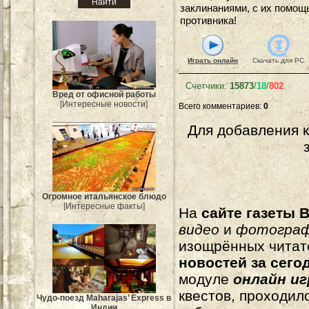
заклинаниями, с их помощ
противника!
Играть онлайн
Скачать для
PC
Счетчики
:
15873
/
18
/
802
Вред от офисной работы
[Интересные новости]
Всего комментариев
:
0
Для добавления 
Огромное итальянское блюдо
[Интересные факты]
На
сайте газеты B
видео
и
фотогра
изощрённых читат
новостей за сего
модуле
онлайн и
квестов, проходил
Чудо-поезд Maharajas’ Express в
Индии