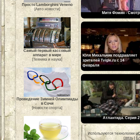
Просто Lamborghini Veneno
[Авто новости]
Митя Фомин - Смотр
Самый первый кассовый
аппарат в мире
Юля Михальчик поздравляет
[Техника и наука]
зрителей Tvigle.ru с 14
февраля
Проведение Зимней Олимпиады
в Сочи
[Новости спорта]
Атлантида. Серия 2
Используются технологии
u
связь
|
Бл