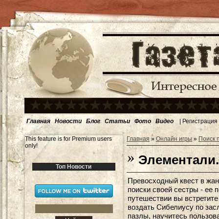
Главная
Новости
Блог
Статьи
Фото
Видео
|
Регистрация
This feature is for Premium users
Главная
»
Онлайн игры
»
Поиск 
only!
Элементали
Топ Новости
Превосходный квест в жан
поиски своей сестры - ее 
путешествии вы встретите
воздать Сибелиусу по зас
пазлы, научитесь пользов