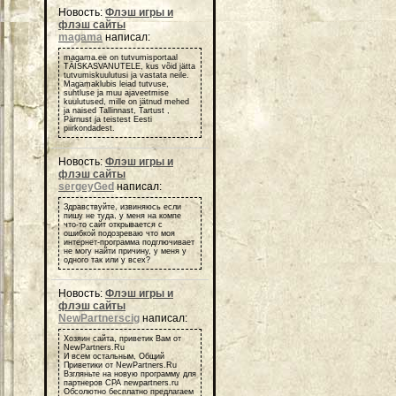
Новость:
Флэш игры и
флэш сайты
magama
написал:
magama.ee on tutvumisportaal
TÄISKASVANUTELE, kus võid jätta
tutvumiskuulutusi ja vastata neile.
Magamaklubis leiad tutvuse,
suhtluse ja muu ajaveetmise
kuulutused, mille on jätnud mehed
ja naised Tallinnast, Tartust ,
Pärnust ja teistest Eesti
piirkondadest.
Новость:
Флэш игры и
флэш сайты
sergeyGed
написал:
Здравствуйте, извиняюсь если
пишу не туда, у меня на компе
что-то сайт открывается с
ошибкой подозреваю что моя
интернет-программа подглючивает
не могу найти причину, у меня у
одного так или у всех?
Новость:
Флэш игры и
флэш сайты
NewPartnerscig
написал:
Хозяин сайта, приветик Вам от
NewPartners.Ru
И всем остальным, Общий
Приветики от NewPartners.Ru
Взгляньте на новую программу для
партнеров СРА newpartners.ru
Обсолютно бесплатно предлагаем