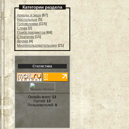
Категории раздела
Аркады и экшн
[67]
Настольные
[5]
Головоломки
[115]
Слова
[2]
Поиск предметов
[68]
Стратегии
[15]
Другие
[4]
Многопользовательские
[21]
Статистика
Онлайн всего:
13
Гостей:
13
Пользователей:
0