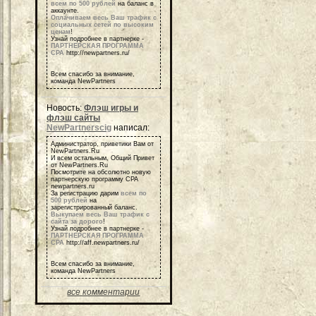
всем по 500 рублей
на баланс в
аккаунте.
Оплачиваем весь Ваш трафик с
социальных сетей по высоким
ценам
!
Узнай подробнее в партнерке -
ПАРТНЕРСКАЯ ПРОГРАММА
СРА
http://newpartners.ru/
Всем спасибо за внимание,
команда NewPartners
Новость:
Флэш игры и
флэш сайты
NewPartnerscig
написал:
Администратор, приветики Вам от
NewPartners.Ru
И всем остальным, Общий Привет
от NewPartners.Ru
Посмотрите на обсолютно новую
партнерскую программу СРА
newpartners.ru
За регистрацию дарим
всем по
500 рублей
на
зарегистрированный баланс.
Выкупаем весь Ваш трафик с
сайта за дорого
!
Узнай подробнее в партнерке -
ПАРТНЕРСКАЯ ПРОГРАММА
СРА
http://aff.newpartners.ru/
Всем спасибо за внимание,
команда NewPartners
все комментарии