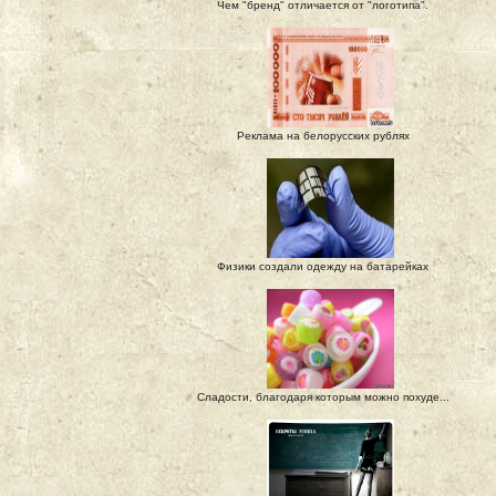
Чем "бренд" отличается от "логотипа".
Реклама на белорусских рублях
Физики создали одежду на батарейках
Сладости, благодаря которым можно похуде...