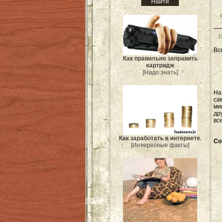
С
Вс
Как правильно заправить
картридж
[Надо знать]
Н
са
ми
др
вс
Как заработать в интернете.
Со
[Интересные факты]