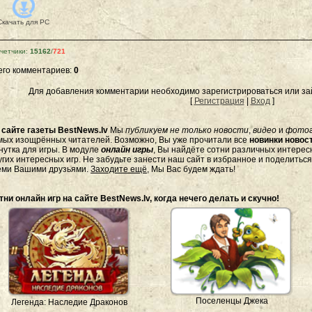
Скачать для
PC
четчики
:
15162
/
721
его комментариев
:
0
Для добавления комментарии необходимо зарегистрироваться или зай
[
Регистрация
|
Вход
]
а
сайте газеты BestNews.lv
Мы
публикуем не только новости
,
видео
и
фото
мых изощрённых читателей. Возможно, Вы уже прочитали все
новинки новост
нутка для игры. В модуле
онлайн игры
, Вы найдёте сотни различных интересн
угих интересных игр. Не забудьте занести наш сайт в избранное и поделитьс
еми Вашими друзьями.
Заходите ещё
, Мы Вас будем ждать!
тни онлайн игр на сайте BestNews.lv, когда нечего делать и скучно!
Поселенцы Джека
Легенда: Наследие Драконов