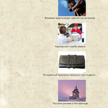
Влияние курительных смесей на организм.
Курьерская служба важна
Потерянный бумажник вернули спустя много...
Русская церковь в Антарктиде