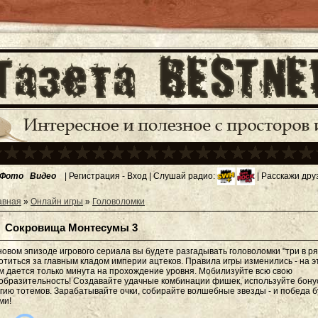
Фото
Видео
|
Регистрация
-
Вход
| Слушай радио:
| Расскажи дру
авная
»
Онлайн игры
»
Головоломки
Сокровища Монтесумы 3
новом эпизоде игрового сериала вы будете разгадывать головоломки "три в ря
отиться за главным кладом империи ацтеков. Правила игры изменились - на э
м дается только минута на прохождение уровня. Мобилизуйте всю свою
образительность! Создавайте удачные комбинации фишек, используйте бону
гию тотемов. Зарабатывайте очки, собирайте волшебные звезды - и победа б
ми!