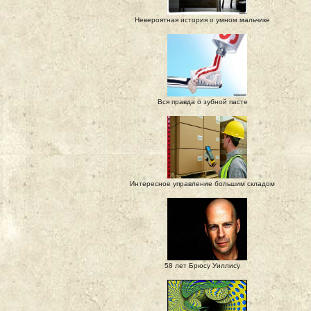
Невероятная история о умном мальчике
Вся правда о зубной пасте
Интересное управление большим складом
58 лет Брюсу Уиллису