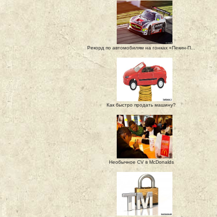
Рекорд по автомобилям на гонках «Пекин-П...
Как быстро продать машину?
Необычное CV в McDonalds