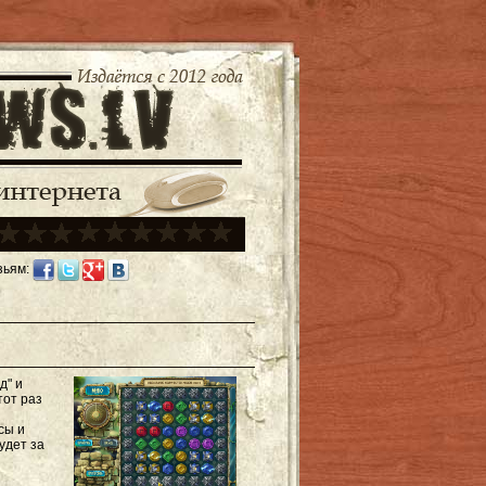
зьям:
д" и
тот раз
сы и
удет за