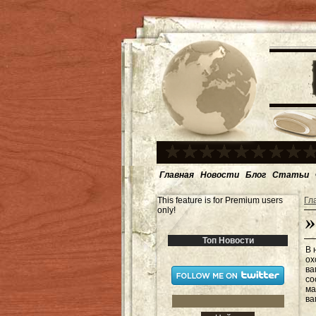
Главная
Новости
Блог
Статьи
This feature is for Premium users
Гл
only!
Топ Новости
В 
ох
ва
со
ма
ва