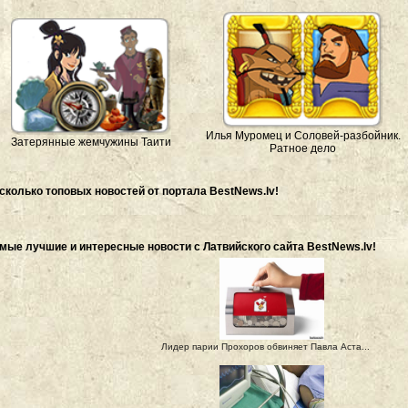
Илья Муромец и Соловей-разбойник.
Затерянные жемчужины Таити
Ратное дело
сколько топовых новостей от портала BestNews.lv!
мые лучшие и интересные новости с Латвийского сайта BestNews.lv!
Лидер парии Прохоров обвиняет Павла Аста...