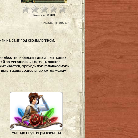
Рейтинг
:
0.0
/
0
« Назад
|
Вперед »
ти на сайт под своим логином.
графии
, но и
онлайн игры
, для наших
ей за сегодня
и у вас есть лишняя
ых квестов, проходилок, головоломок и
я им в Ваших социальных сетях между
Аманда Роуз. Игры времени