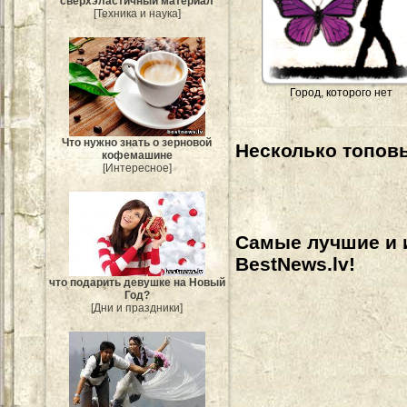
сверхэластичный материал
[Техника и наука]
Город, которого нет
Что нужно знать о зерновой
Несколько топовы
кофемашине
[Интересное]
Самые лучшие и 
BestNews.lv!
что подарить девушке на Новый
Год?
[Дни и праздники]