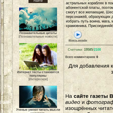
астральных кораблях в по
абонентской платы, поэто
смогут все желающие. Шес
персонажей, образующих 
избрать путь воина, мага,
храмовника. Присоединяйс
Познавательные цитаты
[Познавательные новости]
Играть онлайн
Счетчики
:
19585
/
2100
Всего комментариев
:
0
Для добавления 
Интернет тесты становятся
популярны
[Интересное]
На
сайте газеты B
видео
и
фотогра
изощрённых читат
Ученые умеют читать мысли