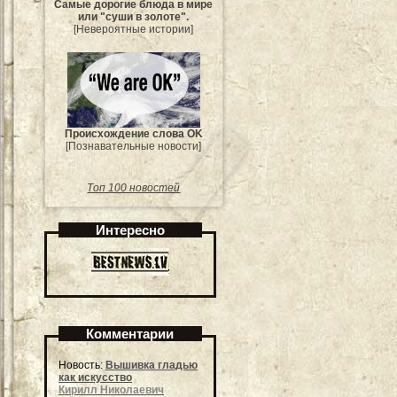
Самые дорогие блюда в мире
или "суши в золоте".
[Невероятные истории]
Происхождение слова OK
[Познавательные новости]
Топ 100 новостей
Интересно
Комментарии
Новость:
Вышивка гладью
как искусство
Кирилл Николаевич