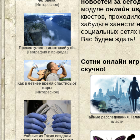
новостей за сего
человека.
[Интересное]
модуле
онлайн и
квестов, проходил
забудьте занести 
социальных сетях
Вас будем ждать!
Прекестулен - гигантский утёс
[География и природа]
Сотни онлайн игр 
скучно!
Как в летнее время спастись от
жары
[Интересное]
Тайные расследования. Тали
власти
Учёные из Токио создали