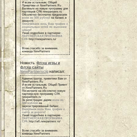
И всем остальным, Общий
Приветики от NewPartners.Ru
Взгляньте на новую программу для
партнеров СРА newpartners.ru
Обсолютно бесплатно предлагаем
всем по 500 рублей
на баланс в
аккаунте.
Оплачиваем весь Ваш трафик с
социальных сетей по высоким
ценам
!
Узнай подробнее в партнерке -
ПАРТНЕРСКАЯ ПРОГРАММА
СРА
http://newpartners.ru/
Всем спасибо за внимание,
команда NewPartners
Новость:
Флэш игры и
флэш сайты
NewPartnerscig
написал:
Администратор, приветики Вам от
NewPartners.Ru
И всем остальным, Общий Привет
от NewPartners.Ru
Посмотрите на обсолютно новую
партнерскую программу СРА
newpartners.ru
За регистрацию дарим
всем по
500 рублей
на
зарегистрированный баланс.
Выкупаем весь Ваш трафик с
сайта за дорого
!
Узнай подробнее в партнерке -
ПАРТНЕРСКАЯ ПРОГРАММА
СРА
http://aff.newpartners.ru/
Всем спасибо за внимание,
команда NewPartners