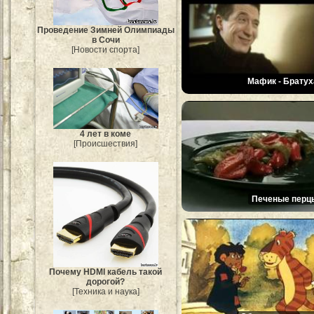
Проведение Зимней Олимпиады
в Сочи
[Новости спорта]
Мафик - Братух
4 лет в коме
[Происшествия]
Печеные перц
Почему HDMI кабель такой
дорогой?
[Техника и наука]