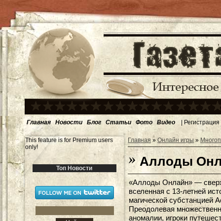
Главная
Новости
Блог
Статьи
Фото
Видео
|
Регистрация
This feature is for Premium users
Главная
»
Онлайн игры
»
Многоп
only!
Аллоды Онл
Топ Новости
«Аллоды Онлайн» — сверх
вселенная с 13-летней ис
магической субстанцией А
Преодолевая множественн
аномалии, игроки путеше