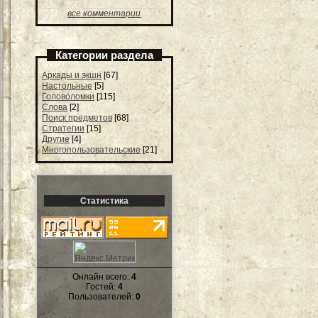
все комментарии
Категории раздела
Аркады и экшн
[67]
Настольные
[5]
Головоломки
[115]
Слова
[2]
Поиск предметов
[68]
Стратегии
[15]
Другие
[4]
Многопользовательские
[21]
Статистика
Онлайн всего:
4
Гостей:
4
Пользователей:
0