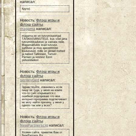
написал:
Круто)
Новость:
Флэш игры и
флэш сайты
magama
написал:
magama.ee on tutvumisportaal
TÄISKASVANUTELE, kus võid jätta
tutvumiskuulutusi ja vastata neile.
Magamaklubis leiad tutvuse,
suhtluse ja muu ajaveetmise
kuulutused, mille on jätnud mehed
ja naised Tallinnast, Tartust ,
Pärnust ja teistest Eesti
piirkondadest.
Новость:
Флэш игры и
флэш сайты
sergeyGed
написал:
Здравствуйте, извиняюсь если
пишу не туда, у меня на компе
что-то сайт открывается с
ошибкой подозреваю что моя
интернет-программа подглючивает
не могу найти причину, у меня у
одного так или у всех?
Новость:
Флэш игры и
флэш сайты
NewPartnerscig
написал:
Хозяин сайта, приветик Вам от
NewPartners.Ru