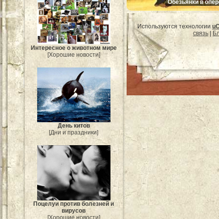
Обезьянки в опер
Используются технологии
u
связь
|
Бл
Интересное о животном мире
[Хорошие новости]
День китов
[Дни и праздники]
Поцелуи против болезней и
вирусов
[Хорошие новости]