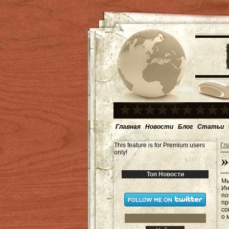
Главная
Новости
Блог
Статьи
This feature is for Premium users
Гл
only!
Топ Новости
Мы
Ин
по
пр
со
о 