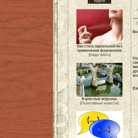
С
Вс
Как стать идеальной без
применения феромонов.
[Надо знать]
Н
са
ми
др
вс
Со
Взрослые игрушки.
[Позитивные новости]