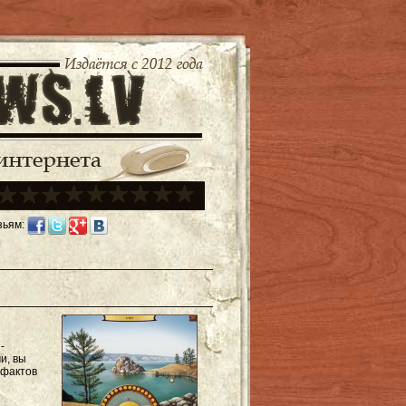
зьям:
-
и, вы
 фактов