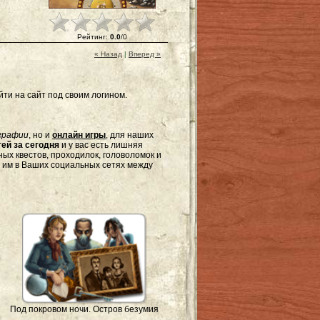
Рейтинг
:
0.0
/
0
« Назад
|
Вперед »
ти на сайт под своим логином.
графии
, но и
онлайн игры
, для наших
ей за сегодня
и у вас есть лишняя
ых квестов, проходилок, головоломок и
я им в Ваших социальных сетях между
Под покровом ночи. Остров безумия