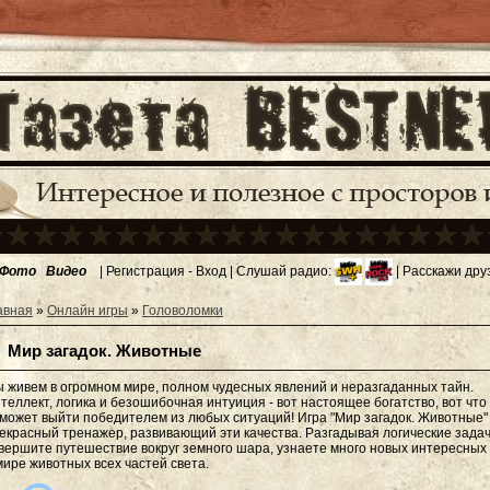
Фото
Видео
|
Регистрация
-
Вход
| Слушай радио:
| Расскажи дру
авная
»
Онлайн игры
»
Головоломки
Мир загадок. Животные
 живем в огромном мире, полном чудесных явлений и неразгаданных тайн.
теллект, логика и безошибочная интуиция - вот настоящее богатство, вот что
может выйти победителем из любых ситуаций! Игра "Мир загадок. Животные" 
екрасный тренажер, развивающий эти качества. Разгадывая логические задач
вершите путешествие вокруг земного шара, узнаете много новых интересных
мире животных всех частей света.