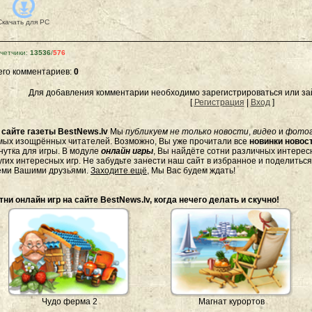
Скачать для
PC
четчики
:
13536
/
576
его комментариев
:
0
Для добавления комментарии необходимо зарегистрироваться или зай
[
Регистрация
|
Вход
]
а
сайте газеты BestNews.lv
Мы
публикуем не только новости
,
видео
и
фото
мых изощрённых читателей. Возможно, Вы уже прочитали все
новинки новост
нутка для игры. В модуле
онлайн игры
, Вы найдёте сотни различных интересн
угих интересных игр. Не забудьте занести наш сайт в избранное и поделитьс
еми Вашими друзьями.
Заходите ещё
, Мы Вас будем ждать!
тни онлайн игр на сайте BestNews.lv, когда нечего делать и скучно!
Чудо ферма 2
Магнат курортов