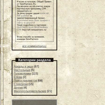
И всем остальным, Общий Привет
от NewPartners.Ru
Посмотрите на обсолютно новую
партнерскую программу СРА
newpartners.ru
За регистрацию дарим
всем по
500 рублей
на
зарегистрированный баланс.
Выкупаем весь Ваш трафик с
сайта за дорого
!
Узнай подробнее в партнерке -
ПАРТНЕРСКАЯ ПРОГРАММА
СРА
http://aff.newpartners.ru/
Всем спасибо за внимание,
команда NewPartners
все комментарии
Категории раздела
Аркады и экшн
[67]
Настольные
[5]
Головоломки
[115]
Слова
[2]
Поиск предметов
[68]
Стратегии
[15]
Другие
[4]
Многопользовательские
[21]