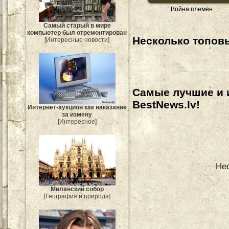
Война племён
Самый старый в мире
компьютер был отремонтирован
Несколько топовы
[Интересные новости]
Самые лучшие и 
BestNews.lv!
Интернет-аукцион как наказание
за измену
[Интересное]
Не
Миланский собор
[География и природа]