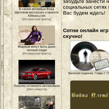
забудьте занести 
социальных сетях
В своем интервью Влад
Вас будем ждать!
Щелчком рассказал о проекте
ARbooz.com
[Интересные факты]
Сотни онлайн игр 
скучно!
Модным могут быть даже
полные люди
[Интересные факты]
Трилогия падения. Глава 2: П
Покупка отличного автомобиля
[Авто новости]