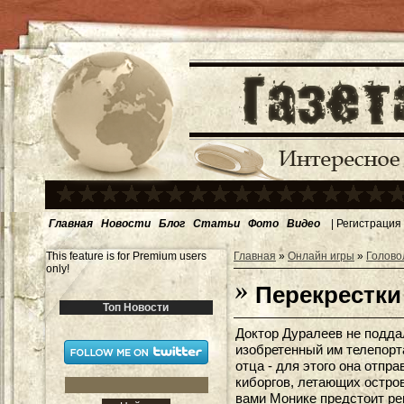
Главная
Новости
Блог
Статьи
Фото
Видео
|
Регистрация
This feature is for Premium users
Главная
»
Онлайн игры
»
Голово
only!
Перекрестки
Топ Новости
Доктор Дуралеев не подда
изобретенный им телепорт
отца - для этого она отпр
киборгов, летающих остров
вами Монике предстоит ре