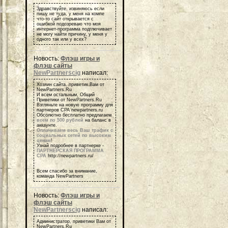
Здравствуйте, извиняюсь если
пишу не туда, у меня на компе
что-то сайт открывается с
ошибкой подозреваю что моя
интернет-программа подглючивает
не могу найти причину, у меня у
одного так или у всех?
Новость:
Флэш игры и
флэш сайты
NewPartnerscig
написал:
Хозяин сайта, приветик Вам от
NewPartners.Ru
И всем остальным, Общий
Приветики от NewPartners.Ru
Взгляньте на новую программу для
партнеров СРА newpartners.ru
Обсолютно бесплатно предлагаем
всем по 500 рублей
на баланс в
аккаунте.
Оплачиваем весь Ваш трафик с
социальных сетей по высоким
ценам
!
Узнай подробнее в партнерке -
ПАРТНЕРСКАЯ ПРОГРАММА
СРА
http://newpartners.ru/
Всем спасибо за внимание,
команда NewPartners
Новость:
Флэш игры и
флэш сайты
NewPartnerscig
написал:
Администратор, приветики Вам от
NewPartners.Ru