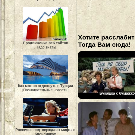
Хотите расслабит
Продвижение веб сайтов
Тогда Вам сюда!
[Надо знать]
Как можно отдохнуть в Турции
[Познавательные новости]
Букашка с бумажко
Россияне подтверждают мифы о
блондинках