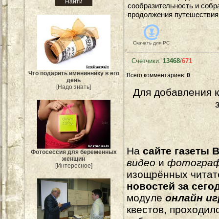
сообразительность и собр
продолжения путешествия
Скачать для
PC
Счетчики
:
13468
/
671
Что подарить имениннику в его
Всего комментариев
:
0
день
[Надо знать]
Для добавления 
На
сайте газеты B
Фотосессия для беременных
женщин
видео
и
фотогра
[Интересное]
изощрённых читат
новостей за сего
модуле
онлайн и
квестов, проходил