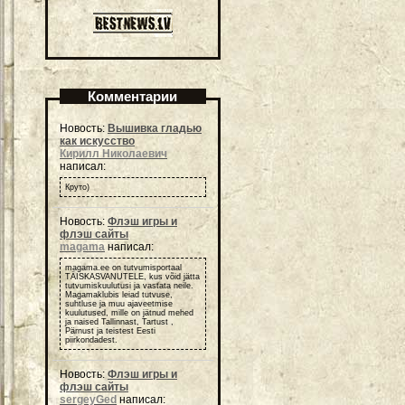
Комментарии
Новость:
Вышивка гладью
как искусство
Кирилл Николаевич
написал:
Круто)
Новость:
Флэш игры и
флэш сайты
magama
написал:
magama.ee on tutvumisportaal
TÄISKASVANUTELE, kus võid jätta
tutvumiskuulutusi ja vastata neile.
Magamaklubis leiad tutvuse,
suhtluse ja muu ajaveetmise
kuulutused, mille on jätnud mehed
ja naised Tallinnast, Tartust ,
Pärnust ja teistest Eesti
piirkondadest.
Новость:
Флэш игры и
флэш сайты
sergeyGed
написал: