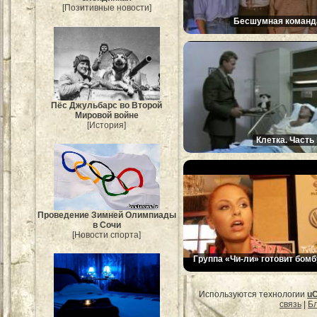
[Позитивные новости]
Бесшумная команд
Пёс Джульбарс во Второй
Мировой войне
[История]
Клетка. Часть 
Проведение Зимней Олимпиады
в Сочи
[Новости спорта]
Группа «Чи-ли» готовит бомб
Используются технологии
u
связь
|
Бл