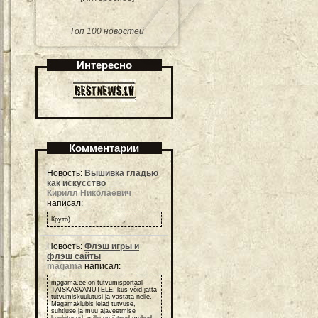
Топ 100 новостей
Интересно
Комментарии
Новость:
Вышивка гладью
как искусство
Кирилл Николаевич
написал:
Круто)
Новость:
Флэш игры и
флэш сайты
magama
написал:
magama.ee on tutvumisportaal
TÄISKASVANUTELE, kus võid jätta
tutvumiskuulutusi ja vastata neile.
Magamaklubis leiad tutvuse,
suhtluse ja muu ajaveetmise