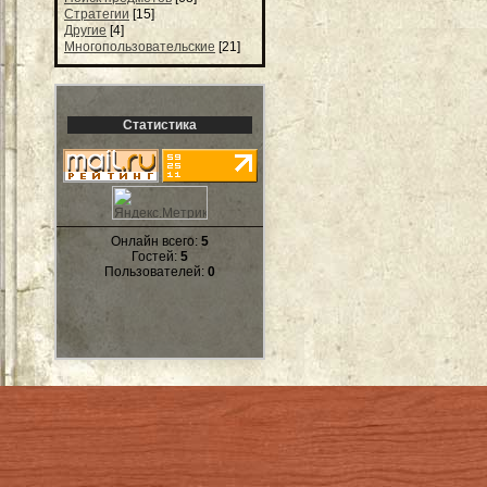
Стратегии
[15]
Другие
[4]
Многопользовательские
[21]
Статистика
Онлайн всего:
5
Гостей:
5
Пользователей:
0