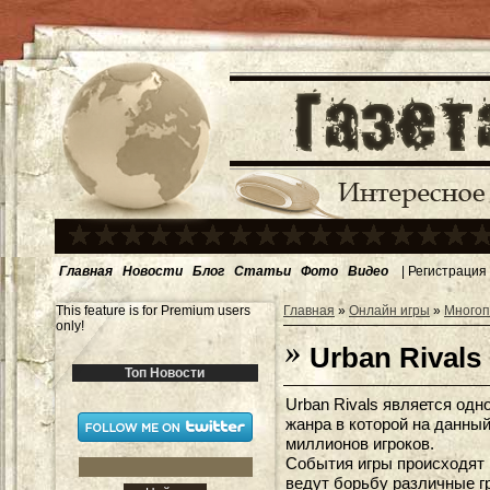
Главная
Новости
Блог
Статьи
Фото
Видео
|
Регистрация
This feature is for Premium users
Главная
»
Онлайн игры
»
Многоп
only!
Urban Rivals
Топ Новости
Urban Rivals является одн
жанра в которой на данны
миллионов игроков.
События игры происходят в 
ведут борьбу различные гр