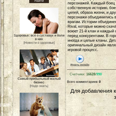
персонажей. Каждый боец 
собственную историю, бое
целей, образа жизни, и др
персонажи объединились 
врагам. Истории объедине
Rival, которые можно скач
воюет 21-й клан и каждый 
перед конкурентами. В го
Здоровье: всё о суставах и боли
в них
иногда и целые кланы. Де
[Новости о здоровье]
оригинальный дизайн явля
игровой процесс.
Играть онлайн
Счетчики
:
16628
/
990
Самый прибыльный малый
Всего комментариев
:
0
бизнес
[Надо знать]
Для добавления 