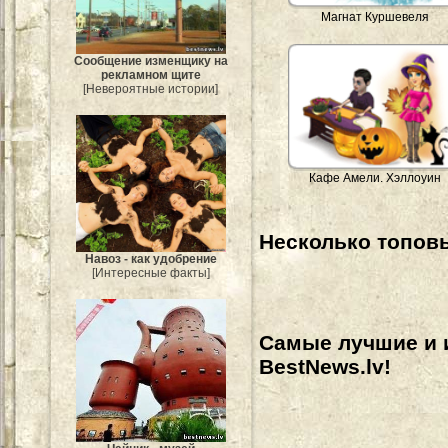
Магнат Куршевеля
Сообщение изменщику на
рекламном щите
[Невероятные истории]
Кафе Амели. Хэллоуин
Несколько топовы
Навоз - как удобрение
[Интересные факты]
Самые лучшие и 
BestNews.lv!