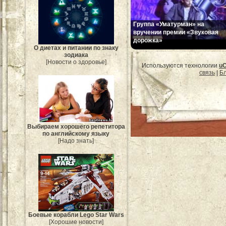
Группа «Уматурман» на
вручении премии «Звуковая
дорожка»
О диетах и питании по знаку
зодиака
[Новости о здоровье]
Используются технологии
u
связь
|
Бл
Выбираем хорошего репетитора
по английскому языку
[Надо знать]
Боевые корабли Lego Star Wars
[Хорошие новости]