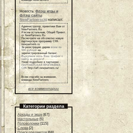
команда NewPartners
Новость:
Флэш игры и
флэш сайты
NewPartnerscig
написал:
Администратор, приветики Вам от
NewPartners.Ru
И всем остальным, Общий Привет
от NewPartners.Ru
Посмотрите на обсолютно новую
партнерскую программу СРА
newpartners.ru
За регистрацию дарим
всем по
500 рублей
на
зарегистрированный баланс.
Выкупаем весь Ваш трафик с
сайта за дорого
!
Узнай подробнее в партнерке -
ПАРТНЕРСКАЯ ПРОГРАММА
СРА
http://aff.newpartners.ru/
Всем спасибо за внимание,
команда NewPartners
все комментарии
Категории раздела
Аркады и экшн
[67]
Настольные
[5]
Головоломки
[115]
Слова
[2]
Поиск предметов
[68]