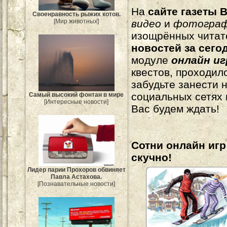
На
сайте газеты B
Своенравность рыжих котов.
[Мир животных]
видео
и
фотогра
изощрённых читат
новостей за сего
модуле
онлайн и
квестов, проходил
забудьте занести 
социальных сетях
Самый высокий фонтан в мире
[Интересные новости]
Вас будем ждать!
Сотни онлайн игр 
скучно!
Лидер парии Прохоров обвиняет
Павла Астахова.
[Познавательные новости]