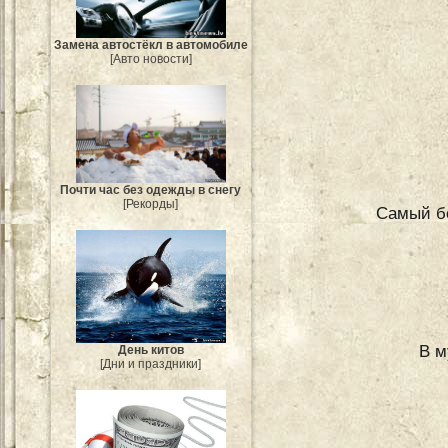
Замена автостёкл в автомобиле
[Авто новости]
Почти час без одежды в снегу
[Рекорды]
Самый бо
В м
День китов
[Дни и праздники]