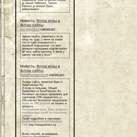
kuulutused, mille on jätnud mehed
ja naised Tallinnast, Tartust ,
Pärnust ja teistest Eesti
piirkondadest.
Новость:
Флэш игры и
флэш сайты
sergeyGed
написал:
Здравствуйте, извиняюсь если
пишу не туда, у меня на компе
что-то сайт открывается с
ошибкой подозреваю что моя
интернет-программа подглючивает
не могу найти причину, у меня у
одного так или у всех?
Новость:
Флэш игры и
флэш сайты
NewPartnerscig
написал:
Хозяин сайта, приветик Вам от
NewPartners.Ru
И всем остальным, Общий
Приветики от NewPartners.Ru
Взгляньте на новую программу для
партнеров СРА newpartners.ru
Обсолютно бесплатно предлагаем
всем по 500 рублей
на баланс в
аккаунте.
Оплачиваем весь Ваш трафик с
социальных сетей по высоким
ценам
!
Узнай подробнее в партнерке -
ПАРТНЕРСКАЯ ПРОГРАММА
СРА
http://newpartners.ru/
Всем спасибо за внимание,