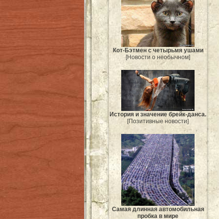
Кот-Бэтмен с четырьмя ушами
[Новости о необычном]
История и значение брейк-данса.
[Позитивные новости]
Самая длинная автомобильная
пробка в мире