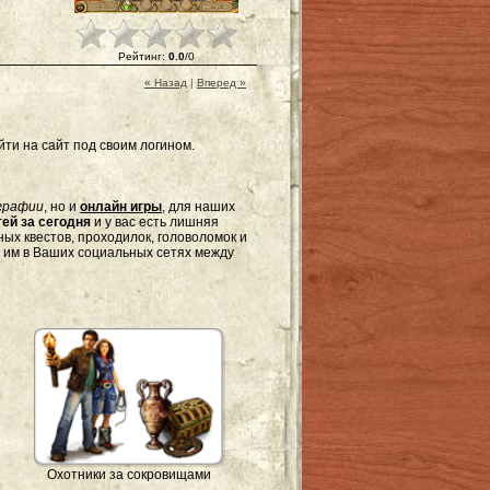
Рейтинг
:
0.0
/
0
« Назад
|
Вперед »
ти на сайт под своим логином.
графии
, но и
онлайн игры
, для наших
ей за сегодня
и у вас есть лишняя
ых квестов, проходилок, головоломок и
я им в Ваших социальных сетях между
Охотники за сокровищами