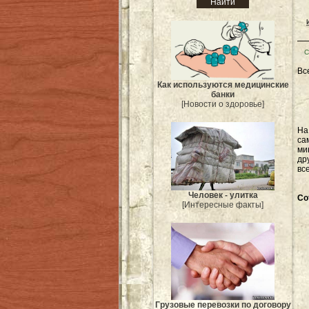
С
Вс
Как используются медицинские
банки
[Новости о здоровье]
Н
са
ми
др
вс
Человек - улитка
Со
[Интересные факты]
Грузовые перевозки по договору