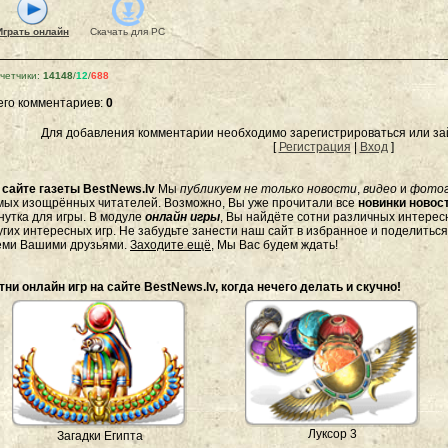
Играть онлайн
Скачать для
PC
четчики
:
14148
/
12
/
688
его комментариев
:
0
Для добавления комментарии необходимо зарегистрироваться или зай
[
Регистрация
|
Вход
]
а
сайте газеты BestNews.lv
Мы
публикуем не только новости
,
видео
и
фото
мых изощрённых читателей. Возможно, Вы уже прочитали все
новинки новост
нутка для игры. В модуле
онлайн игры
, Вы найдёте сотни различных интересн
угих интересных игр. Не забудьте занести наш сайт в избранное и поделитьс
еми Вашими друзьями.
Заходите ещё
, Мы Вас будем ждать!
тни онлайн игр на сайте BestNews.lv, когда нечего делать и скучно!
Луксор 3
Загадки Египта