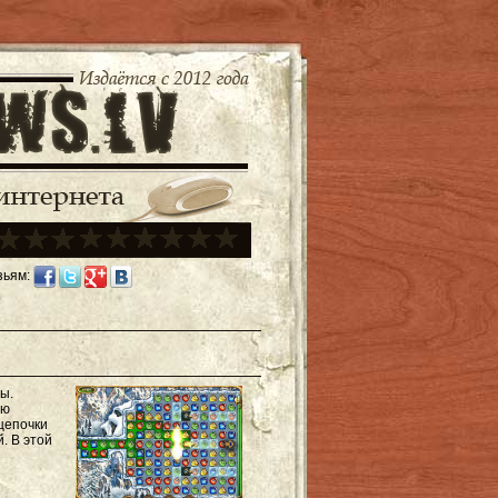
зьям:
ы.
ью
цепочки
. В этой