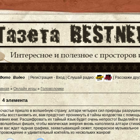
Фото
Видео
|
Регистрация
-
Вход
| Слушай радио:
| Расскажи дру
авная
»
Онлайн игры
»
Головоломки
4 элемента
счастье пришло в волшебную страну: алтари четырех сил природы разрушен
обы восстановить их, вам предстоит проникнуть в тайны колдовства с помощ
евних книг. Расшифровать их тайный язык будет очень непросто! Выделяйте 
 волшебных фишек, чтобы магическая энергия вновь наполнила алтари стихий
ре вас ждет чудная графика, захватывающий сюжет, прекрасное музыкальное
провождение и удивительный коктейль из нескольких жанров!