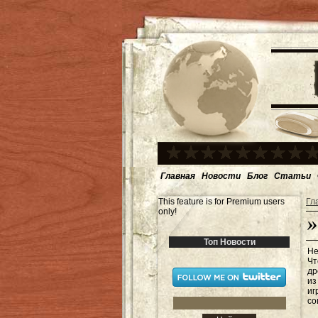
Главная
Новости
Блог
Статьи
This feature is for Premium users
Гл
only!
Топ Новости
Не
Чт
др
из
иг
со