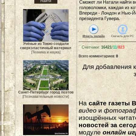
Сможет ли Натали найти в
головоломки, каждая из ко
Впереди - Лондон и Нью-Й
президента Гувера.
Играть онлайн
Скачать для
PC
Учёные из Токио создали
Счетчики
:
16421
/
11
/
823
сверхэластичный материал
[Техника и наука]
Всего комментариев
:
0
Для добавления 
Санкт-Петербург город поэтов
[Познавательные новости]
На
сайте газеты B
видео
и
фотогра
изощрённых читат
новостей за сего
модуле
онлайн и