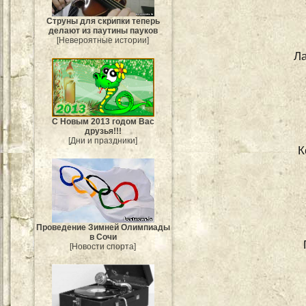
Струны для скрипки теперь
делают из паутины пауков
[Невероятные истории]
Л
С Новым 2013 годом Вас
друзья!!!
[Дни и праздники]
К
Проведение Зимней Олимпиады
в Сочи
[Новости спорта]