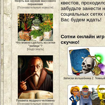
Нефть как оружие массового
квестов, проходил
поражения
забудьте занести 
[Познавательные новости]
социальных сетях
Вас будем ждать!
Сотни онлайн игр 
скучно!
Что можно сделать из сетки
"рабица"?
[Надо знать]
Записки волшебника 2. Темны
Правила мудрого человека
[Познавательные новости]