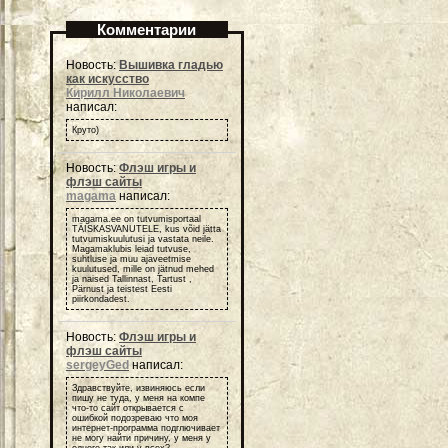
Комментарии
Новость:
Вышивка гладью
как искусство
Кирилл Николаевич
написал:
Круто)
Новость:
Флэш игры и
флэш сайты
magama
написал:
magama.ee on tutvumisportaal
TÄISKASVANUTELE, kus võid jätta
tutvumiskuulutusi ja vastata neile.
Magamaklubis leiad tutvuse,
suhtluse ja muu ajaveetmise
kuulutused, mille on jätnud mehed
ja naised Tallinnast, Tartust ,
Pärnust ja teistest Eesti
piirkondadest.
Новость:
Флэш игры и
флэш сайты
sergeyGed
написал:
Здравствуйте, извиняюсь если
пишу не туда, у меня на компе
что-то сайт открывается с
ошибкой подозреваю что моя
интернет-программа подглючивает
не могу найти причину, у меня у