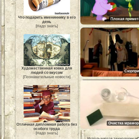
Что подарить имениннику в его
Плохая примет
день
[Надо знать]
Художественная ковка для
Сюрпри
людей со вкусом
[Познавательные новости]
Очистка мрамор
Отличная дипломная работа без
особого труда
[Надо знать]
Используются технологии
u