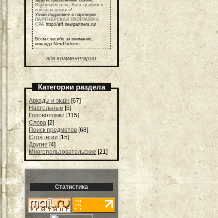
зарегистрированный баланс.
Выкупаем весь Ваш трафик с
сайта за дорого
!
Узнай подробнее в партнерке -
ПАРТНЕРСКАЯ ПРОГРАММА
СРА
http://aff.newpartners.ru/
Всем спасибо за внимание,
команда NewPartners
все комментарии
Категории раздела
Аркады и экшн
[67]
Настольные
[5]
Головоломки
[115]
Слова
[2]
Поиск предметов
[68]
Стратегии
[15]
Другие
[4]
Многопользовательские
[21]
Статистика