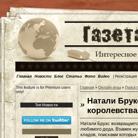
Главная
Новости
Блог
Статьи
Фото
Видео
|
Регистрация
This feature is for Premium users
Главная
»
Онлайн игры
»
Поиск 
only!
Натали Брук
Топ Новости
королевства
Натали Брукс возвращаетс
любимого деда. Взамен жу
кладов, поисками которых