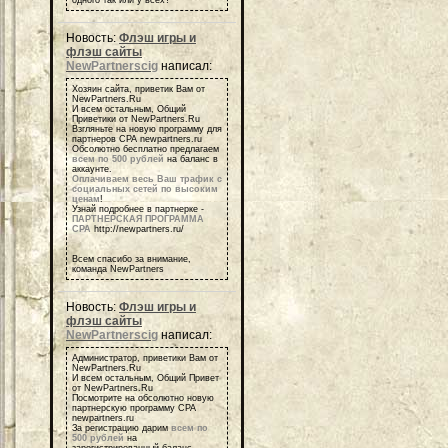
одного так или у всех?
Новость:
Флэш игры и
флэш сайты
NewPartnerscig
написал:
Хозяин сайта, приветик Вам от
NewPartners.Ru
И всем остальным, Общий
Приветики от NewPartners.Ru
Взгляньте на новую программу для
партнеров СРА newpartners.ru
Обсолютно бесплатно предлагаем
всем по 500 рублей
на баланс в
аккаунте.
Оплачиваем весь Ваш трафик с
социальных сетей по высоким
ценам
!
Узнай подробнее в партнерке -
ПАРТНЕРСКАЯ ПРОГРАММА
СРА
http://newpartners.ru/
Всем спасибо за внимание,
команда NewPartners
Новость:
Флэш игры и
флэш сайты
NewPartnerscig
написал:
Администратор, приветики Вам от
NewPartners.Ru
И всем остальным, Общий Привет
от NewPartners.Ru
Посмотрите на обсолютно новую
партнерскую программу СРА
newpartners.ru
За регистрацию дарим
всем по
500 рублей
на