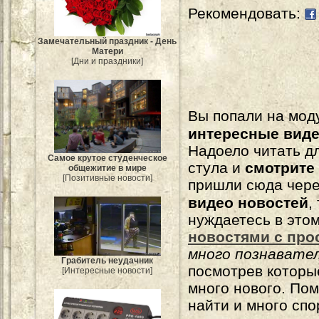
Рекомендовать:
Замечательный праздник - День
Матери
[Дни и праздники]
Вы попали на мо
интересные вид
Надоело читать 
Самое крутое студенческое
стула и
смотрите
общежитие в мире
[Позитивные новости]
пришли сюда чере
видео новостей
,
нуждаетесь в это
новостями с про
много познавате
Грабитель неудачник
посмотрев которы
[Интересные новости]
много нового. По
найти и много сп