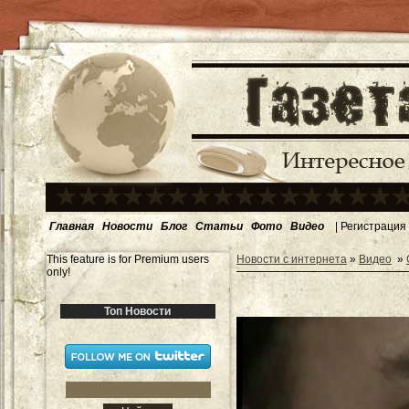
Главная
Новости
Блог
Статьи
Фото
Видео
|
Регистрация
This feature is for Premium users
Новости с интернета
»
Видео
»
only!
Топ Новости