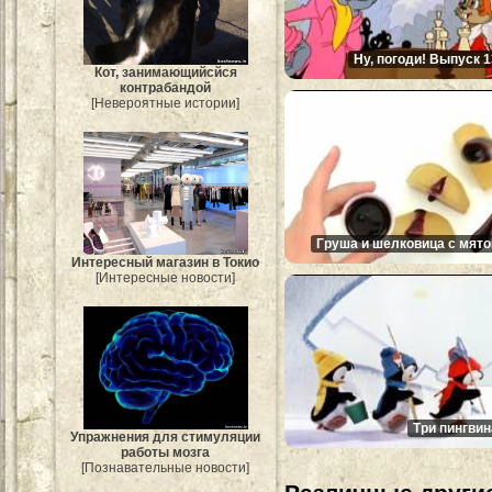
Ну, погоди! Выпуск 1
Кот, занимающийсйся
контрабандой
[Невероятные истории]
Груша и шелковица с мято
Интересный магазин в Токио
[Интересные новости]
Три пингвин
Упражнения для стимуляции
работы мозга
[Познавательные новости]