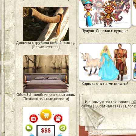
Тулула. Легенда о вулкане
Девочка отрубила себе 2 пальца
[Происшествия]
Королевство семи печатей
Обои 3d - необычно и креативно.
[Познавательные новости]
Используются технологии
uC
сайты
|
Обратная связь
|
Блог B