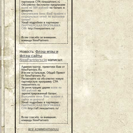
партнеров СРА newpartners.ru
Обсолютно бесплатно предлагаем
всем по 500 рублей
на баланс в
аккаунте.
Оплачиваем весь Ваш трафик с
социальных сетей по высоким
ценам
!
Узнай подробнее в партнерке -
ПАРТНЕРСКАЯ ПРОГРАММА
СРА
http://newpartners.ru/
Всем спасибо за внимание,
команда NewPartners
Новость:
Флэш игры и
флэш сайты
NewPartnerscig
написал:
Администратор, приветики Вам от
NewPartners.Ru
И всем остальным, Общий Привет
от NewPartners.Ru
Посмотрите на обсолютно новую
партнерскую программу СРА
newpartners.ru
За регистрацию дарим
всем по
500 рублей
на
зарегистрированный баланс.
Выкупаем весь Ваш трафик с
сайта за дорого
!
Узнай подробнее в партнерке -
ПАРТНЕРСКАЯ ПРОГРАММА
СРА
http://aff.newpartners.ru/
Всем спасибо за внимание,
команда NewPartners
все комментарии