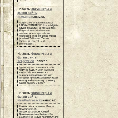
Новость:
Флэш игры и
флэш сайты
magama
написал:
magama.ee on tutvumisportaal
TÄISKASVANUTELE, kus võid jätta
tutvumiskuulutusi ja vastata neile.
Magamaklubis leiad tutvuse,
suhtluse ja muu ajaveetmise
kuulutused, mille on jätnud mehed
ja naised Tallinnast, Tartust ,
Pärnust ja teistest Eesti
piirkondadest.
Новость:
Флэш игры и
флэш сайты
sergeyGed
написал:
Здравствуйте, извиняюсь если
пишу не туда, у меня на компе
что-то сайт открывается с
ошибкой подозреваю что моя
интернет-программа подглючивает
не могу найти причину, у меня у
одного так или у всех?
Новость:
Флэш игры и
флэш сайты
NewPartnerscig
написал:
Хозяин сайта, приветик Вам от
NewPartners.Ru
И всем остальным, Общий
Приветики от NewPartners.Ru
Взгляньте на новую программу для