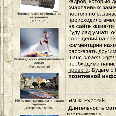
кадров, которые 
счастливых зам
постоянно развива
Интересно про стабилизатор
напряжения
происходило вмес
[Надо знать]
на сайте какие-то
буду рад узнать о
сообщений на сай
комментарии нахо
рассказать другим
шанс
стать журн
Разновидность огнетушителей в
необходимо напи
домах
[Авто новости]
проекта
. Будьте 
позитивной инф
Язык
: Русский
100 летняя картина на площади
Германии
Длительность мат
[Интересные факты]
Всего комментариев
:
0