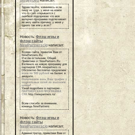
sergeyGed
написал:
Здравствуйте, извиняюсь если
пишу не туда, у меня на компе
что-то сайт открывается с
ошибкой подозреваю что моя
интернет-программа подглючивает
не могу найти причину, у меня у
одного так или у всех?
Новость:
Флэш игры и
флэш сайты
NewPartnerscig
написал:
Хозяин сайта, приветик Вам от
NewPartners.Ru
И всем остальным, Общий
Приветики от NewPartners.Ru
Взгляньте на новую программу для
партнеров СРА newpartners.ru
Обсолютно бесплатно предлагаем
всем по 500 рублей
на баланс в
аккаунте.
Оплачиваем весь Ваш трафик с
социальных сетей по высоким
ценам
!
Узнай подробнее в партнерке -
ПАРТНЕРСКАЯ ПРОГРАММА
СРА
http://newpartners.ru/
Всем спасибо за внимание,
команда NewPartners
Новость:
Флэш игры и
флэш сайты
NewPartnerscig
написал:
Администратор, приветики Вам от