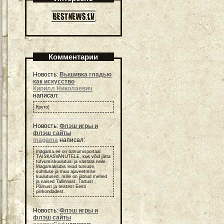
Комментарии
Новость:
Вышивка гладью
как искусство
Кирилл Николаевич
написал:
Круто)
Новость:
Флэш игры и
флэш сайты
magama
написал:
magama.ee on tutvumisportaal
TÄISKASVANUTELE, kus võid jätta
tutvumiskuulutusi ja vastata neile.
Magamaklubis leiad tutvuse,
suhtluse ja muu ajaveetmise
kuulutused, mille on jätnud mehed
ja naised Tallinnast, Tartust ,
Pärnust ja teistest Eesti
piirkondadest.
Новость:
Флэш игры и
флэш сайты