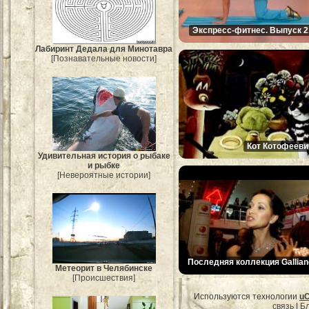
Экспресс-фитнес. Выпуск 2
Лабиринт Дедала для Минотавра
[Познавательные новости]
Кот Котофееви
Удивительная история о рыбаке
и рыбке
[Невероятные истории]
Последняя коллекция Gallian
Метеорит в Челябинске
[Происшествия]
Используются технологии
u
связь
|
Бл