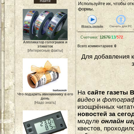
Используйте их, чтобы от
формы.
Играть онлайн
Скачать для
PC
Счетчики
:
12676
/
13
/
572
Аппликатор голограмм и
Всего комментариев
:
0
этикеток
[Интересные факты]
Для добавления 
На
сайте газеты B
Что подарить имениннику в его
видео
и
фотогра
день
[Надо знать]
изощрённых читат
новостей за сего
модуле
онлайн и
квестов, проходил