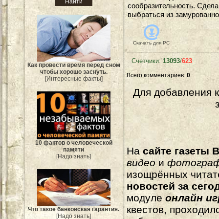
сообразительность. Сдела
выбраться из замурованно
Скачать для
PC
Счетчики
:
13093
/
623
Как провести время перед сном
чтобы хорошо заснуть.
Всего комментариев
:
0
[Интересные факты]
Для добавления 
10 фактов о человеческой
На
сайте газеты B
памяти
[Надо знать]
видео
и
фотогра
изощрённых читат
новостей за сего
модуле
онлайн и
квестов, проходил
Что такое банковская гарантия.
[Надо знать]