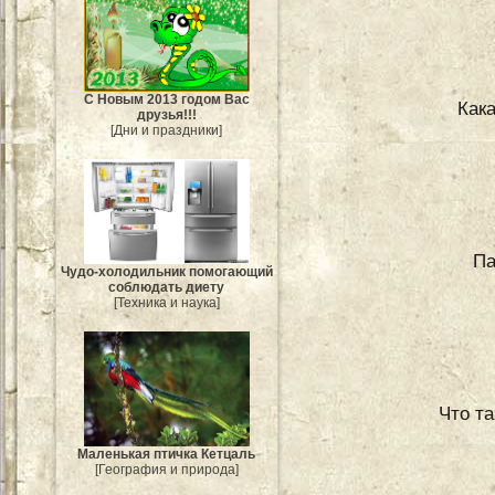
С Новым 2013 годом Вас
Как
друзья!!!
[Дни и праздники]
Па
Чудо-холодильник помогающий
соблюдать диету
[Техника и наука]
Что т
Маленькая птичка Кетцаль
[География и природа]