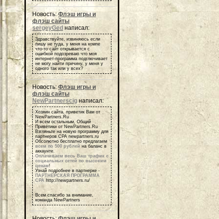
Новость:
Флэш игры и
флэш сайты
sergeyGed
написал:
Здравствуйте, извиняюсь если
пишу не туда, у меня на компе
что-то сайт открывается с
ошибкой подозреваю что моя
интернет-программа подглючивает
не могу найти причину, у меня у
одного так или у всех?
Новость:
Флэш игры и
флэш сайты
NewPartnerscig
написал:
Хозяин сайта, приветик Вам от
NewPartners.Ru
И всем остальным, Общий
Приветики от NewPartners.Ru
Взгляньте на новую программу для
партнеров СРА newpartners.ru
Обсолютно бесплатно предлагаем
всем по 500 рублей
на баланс в
аккаунте.
Оплачиваем весь Ваш трафик с
социальных сетей по высоким
ценам
!
Узнай подробнее в партнерке -
ПАРТНЕРСКАЯ ПРОГРАММА
СРА
http://newpartners.ru/
Всем спасибо за внимание,
команда NewPartners
Новость:
Флэш игры и