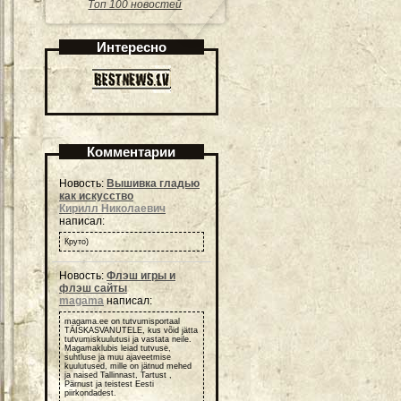
Топ 100 новостей
Интересно
Комментарии
Новость:
Вышивка гладью
как искусство
Кирилл Николаевич
написал:
Круто)
Новость:
Флэш игры и
флэш сайты
magama
написал:
magama.ee on tutvumisportaal
TÄISKASVANUTELE, kus võid jätta
tutvumiskuulutusi ja vastata neile.
Magamaklubis leiad tutvuse,
suhtluse ja muu ajaveetmise
kuulutused, mille on jätnud mehed
ja naised Tallinnast, Tartust ,
Pärnust ja teistest Eesti
piirkondadest.