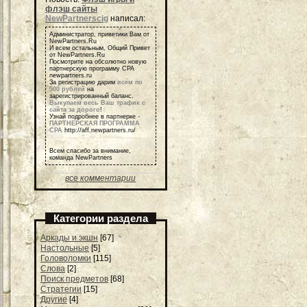
флэш сайты
NewPartnerscig
написал:
Администратор, приветики Вам от
NewPartners.Ru
И всем остальным, Общий Привет
от NewPartners.Ru
Посмотрите на обсолютно новую
партнерскую программу СРА
newpartners.ru
За регистрацию дарим
всем по
500 рублей
на
зарегистрированный баланс.
Выкупаем весь Ваш трафик с
сайта за дорого
!
Узнай подробнее в партнерке -
ПАРТНЕРСКАЯ ПРОГРАММА
СРА
http://aff.newpartners.ru/
Всем спасибо за внимание,
команда NewPartners
все комментарии
Категории раздела
Аркады и экшн
[67]
Настольные
[5]
Головоломки
[115]
Слова
[2]
Поиск предметов
[68]
Стратегии
[15]
Другие
[4]