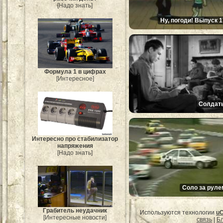
[Надо знать]
Ну, погоди! Выпуск 1
Формула 1 в цифрах
[Интересное]
Солдат
Интересно про стабилизатор
напряжения
[Надо знать]
Соло за руле
Грабитель неудачник
Используются технологии
u
[Интересные новости]
связь
|
Бл