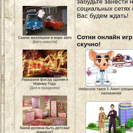
забудьте занести 
социальных сетях
Вас будем ждать!
Сотни онлайн игр 
Самое маленькое в мире авто
[Авто новости]
скучно!
Украшаем фасад здания к
Новому Году
[Дни и праздники]
Небесное такси 3. Агент специ
назначения
Какой должна быть детская
комната?