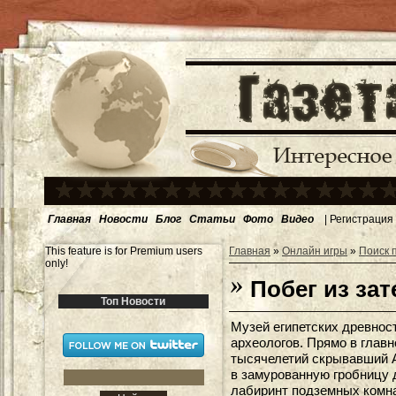
Главная
Новости
Блог
Статьи
Фото
Видео
|
Регистрация
This feature is for Premium users
Главная
»
Онлайн игры
»
Поиск 
only!
Побег из за
Топ Новости
Музей египетских древнос
археологов. Прямо в главн
тысячелетий скрывавший А
в замурованную гробницу 
лабиринт подземных комна