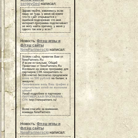
sergeyGed
написал:
Здравствуйте, извиняюсь если
пишу не туда, у меня на компе
что-то сайт открывается с
ошибкой подозреваю что моя
интернет-программа подглючивает
не могу найти причину, у меня у
одного так или у всех?
Новость:
Флэш игры и
флэш сайты
NewPartnerscig
написал:
Хозяин сайта, приветик Вам от
NewPartners.Ru
И всем остальным, Общий
Приветики от NewPartners.Ru
Взгляньте на новую программу для
партнеров СРА newpartners.ru
Обсолютно бесплатно предлагаем
всем по 500 рублей
на баланс в
аккаунте.
Оплачиваем весь Ваш трафик с
социальных сетей по высоким
ценам
!
Узнай подробнее в партнерке -
ПАРТНЕРСКАЯ ПРОГРАММА
СРА
http://newpartners.ru/
Всем спасибо за внимание,
команда NewPartners
Новость:
Флэш игры и
флэш сайты
NewPartnerscig
написал: