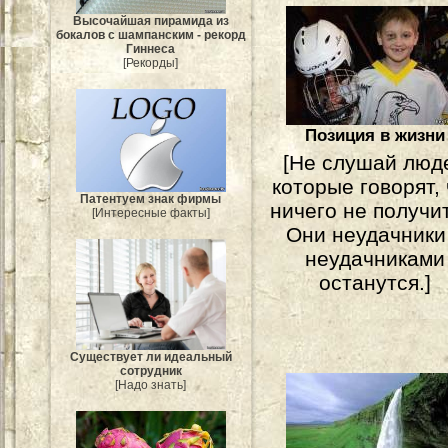
Высочайшая пирамида из
бокалов с шампанским - рекорд
Гиннеса
[Рекорды]
Позиция в жизни
[Не слушай люд
которые говорят, 
Патентуем знак фирмы
ничего не получи
[Интересные факты]
Они неудачники
неудачниками
останутся.]
Существует ли идеальный
сотрудник
[Надо знать]