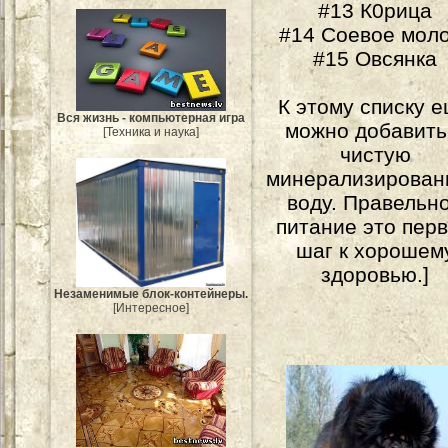
#13 К0рица
#14 Соевое мол
#15 Овсянка
К этому списку 
Вся жизнь - компьютерная игра
можно добавить
[Техника и наука]
чистую
минерализирова
воду. Правельн
питание это пер
шаг к хорошем
здоровью.]
Незаменимые блок-контейнеры.
[Интересное]