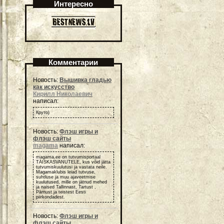
Интересно
Комментарии
Новость:
Вышивка гладью
как искусство
Кирилл Николаевич
написал:
Круто)
Новость:
Флэш игры и
флэш сайты
magama
написал:
magama.ee on tutvumisportaal
TÄISKASVANUTELE, kus võid jätta
tutvumiskuulutusi ja vastata neile.
Magamaklubis leiad tutvuse,
suhtluse ja muu ajaveetmise
kuulutused, mille on jätnud mehed
ja naised Tallinnast, Tartust ,
Pärnust ja teistest Eesti
piirkondadest.
Новость:
Флэш игры и
флэш сайты