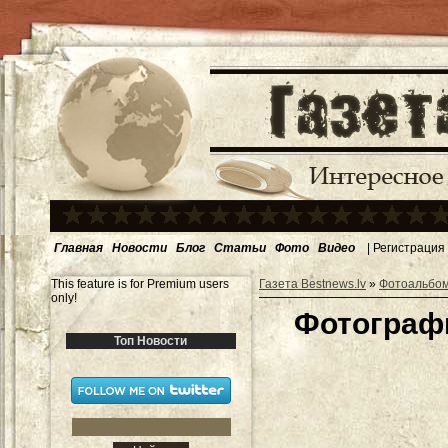
Главная
Новости
Блог
Статьи
Фото
Видео
|
Регистрация
This feature is for Premium users
Газета Bestnews.lv
»
Фотоальбо
only!
Фотограф
Топ Новости