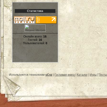
Статистика
Онлайн всего:
16
Гостей:
16
Пользователей:
0
Используются технологии
uCoz
|
Гостевая книга
|
Каталог
|
Игры
|
Тесты