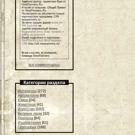
Администратор, приветики Вам от
NewPartners.Ru
И всем остальным, Общий Привет
от NewPartners.Ru
Посмотрите на обсолютно новую
партнерскую программу СРА
newpartners.ru
За регистрацию дарим
всем по
500 рублей
на
зарегистрированный баланс.
Выкупаем весь Ваш трафик с
сайта за дорого
!
Узнай подробнее в партнерке -
ПАРТНЕРСКАЯ ПРОГРАММА
СРА
http://aff.newpartners.ru/
Всем спасибо за внимание,
команда NewPartners
все комментарии
Категории раздела
Интересно
[272]
Автомобили
[68]
Юмор
[24]
Животные
[41]
Искусство
[102]
Великие люди
[32]
Природа
[84]
Изобретения
[61]
География
[188]