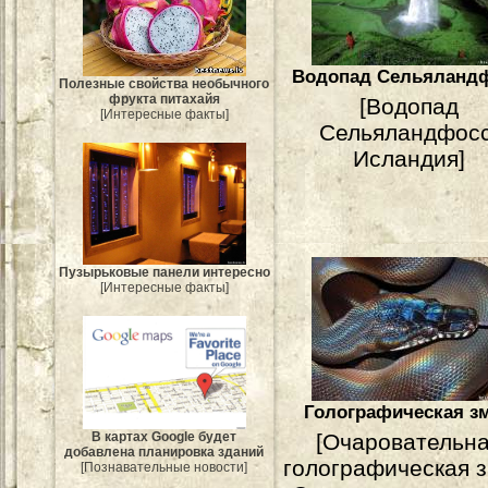
Водопад Сельяланд
Полезные свойства необычного
фрукта питахайя
[Водопад
[Интересные факты]
Сельяландфосс
Исландия]
Пузырьковые панели интересно
[Интересные факты]
Голографическая з
В картах Google будет
[Очаровательн
добавлена планировка зданий
голографическая з
[Познавательные новости]