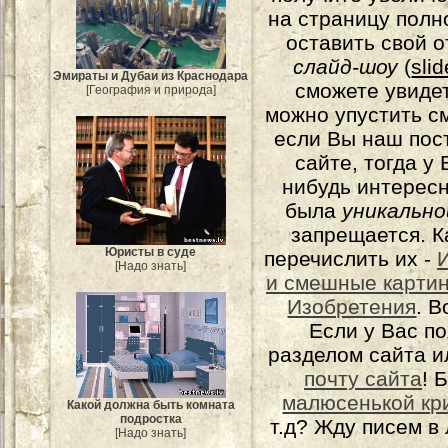
на страницу полн
оставить свой о
слайд-шоу
(
sli
Эмираты и Дубаи из Краснодара
сможете увидет
[География и природа]
можно упустить с
если Вы наш пос
сайте, тогда у
нибудь интерес
была
уникально
запрещается. К
Юристы в суде
перечислить их -
[Надо знать]
и смешные карти
Изобретения
. 
Если у Вас п
разделом сайта и
почту сайта
! 
малюсенькой кр
Какой должна быть комната
подростка
т.д? Жду писем в
[Надо знать]