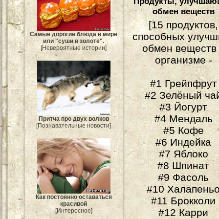
Продукты, улучшаю
обмен веществ
[15 продуктов,
Самые дорогие блюда в мире
способных улучш
или "суши в золоте".
обмен веществ
[Невероятные истории]
организме -
#1 Грейпфрут
#2 Зелёный ча
#3 Йогурт
#4 Мендаль
Притча про двух волков
[Познавательные новости]
#5 Кофе
#6 Индейка
#7 Яблоко
#8 Шпинат
#9 Фасоль
#10 Халапень
Как постоянно оставаться
#11 Брокколи
красивой
#12 Карри
[Интересное]