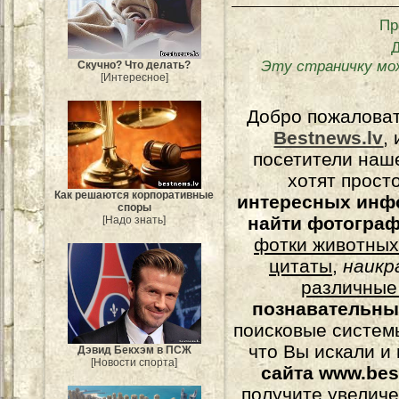
Пр
Эту страничку мо
Скучно? Что делать?
[Интересное]
Добро пожалова
Bestnews.lv
,
посетители наш
хотят прост
Как решаются корпоративные
интересных инф
споры
найти фотогра
[Надо знать]
фотки животных
цитаты
,
наикр
различные
познавательны
поисковые системы
что Вы искали и
Дэвид Бекхэм в ПСЖ
[Новости спорта]
сайта www.bes
получите увеличе