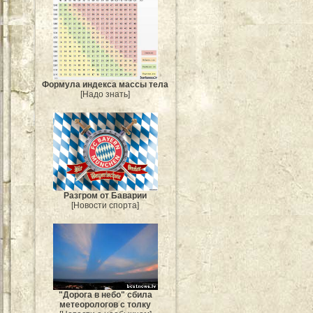
Формула индекса массы тела
[Надо знать]
Разгром от Баварии
[Новости спорта]
"Дорога в небо" сбила
метеорологов с толку