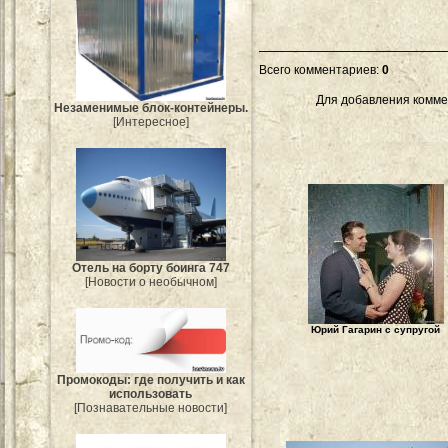
Всего комментариев
:
0
Для добавления комме
Незаменимые блок-контейнеры.
[Интересное]
Отель на борту боинга 747
[Новости о необычном]
Юрий Гагарин с супругой
Промокоды: где получить и как
использовать
[Познавательные новости]