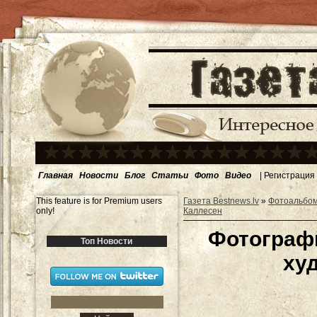
Главная
Новости
Блог
Статьи
Фото
Видео
|
Регистрация
This feature is for Premium users
Газета Bestnews.lv
»
Фотоальбо
only!
Каллесен
Фотограф
Топ Новости
ху