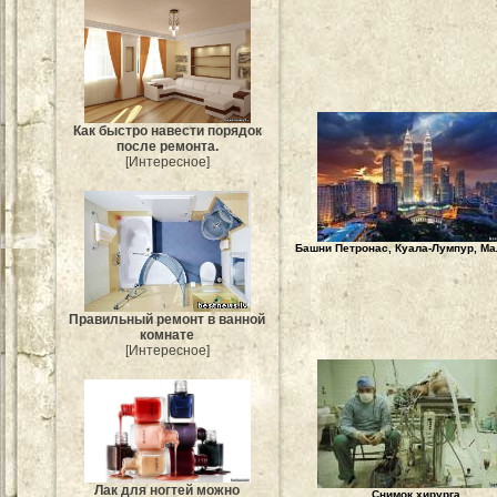
Как быстро навести порядок
после ремонта.
[Интересное]
Башни Петронас, Куала-Лумпур, Ма
Правильный ремонт в ванной
комнате
[Интересное]
Лак для ногтей можно
Снимок хирурга