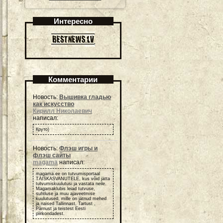
Интересно
Комментарии
Новость:
Вышивка гладью
как искусство
Кирилл Николаевич
написал:
Круто)
Новость:
Флэш игры и
флэш сайты
magama
написал:
magama.ee on tutvumisportaal
TÄISKASVANUTELE, kus võid jätta
tutvumiskuulutusi ja vastata neile.
Magamaklubis leiad tutvuse,
suhtluse ja muu ajaveetmise
kuulutused, mille on jätnud mehed
ja naised Tallinnast, Tartust ,
Pärnust ja teistest Eesti
piirkondadest.