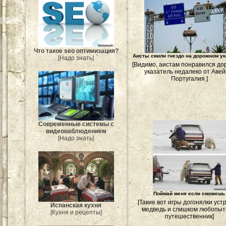
Что такое seo оптимизация?
Аисты свили гнездо на дорожном у
[Надо знать]
[Видимо, аистам понравился д
указатель недалеко от Авей
Португалия.]
Современные системы с
видеонаблюдением
[Надо знать]
Поймай меня если сможешь
[Такие вот игры догонялки уст
Испанская кухня
медведь и слишком любопы
[Кухня и рецепты]
путешественник]