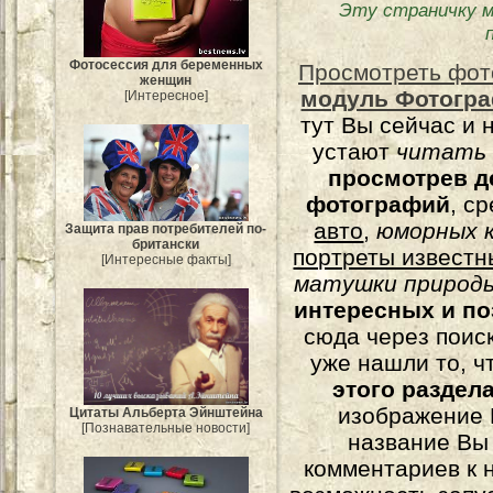
Эту страничку 
Фотосессия для беременных
Просмотреть фот
женщин
модуль Фотогра
[Интересное]
тут Вы сейчас и 
устают
читать
просмотрев д
фотографий
, с
авто
,
юморных
к
Защита прав потребителей по-
британски
портреты известн
[Интересные факты]
матушки природы
интересных и п
сюда через поис
уже нашли то, ч
этого раздел
изображение 
Цитаты Альберта Эйнштейна
[Познавательные новости]
название Вы
комментариев к н