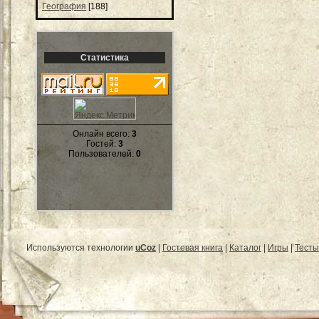
География
[188]
Статистика
Онлайн всего:
3
Гостей:
3
Пользователей:
0
Используются технологии
uCoz
|
Гостевая книга
|
Каталог
|
Игры
|
Тесты