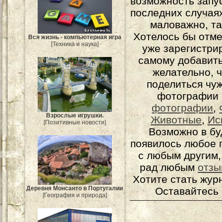
возможность запу
последних случаях
маловажно, та
Хотелось бы отме
Вся жизнь - компьютерная игра
[Техника и наука]
уже зарегистрир
самому добавит
желательно, 
поделиться чуж
фотографии 
фотографии
,
Взрослые игрушки.
Животные
,
Ис
[Позитивные новости]
Возможно в бу
появилось любое 
с любым другим,
рад любым
отзы
Хотите стать жур
Деревня Монсанто в Португалии
Оставайтесь 
[География и природа]