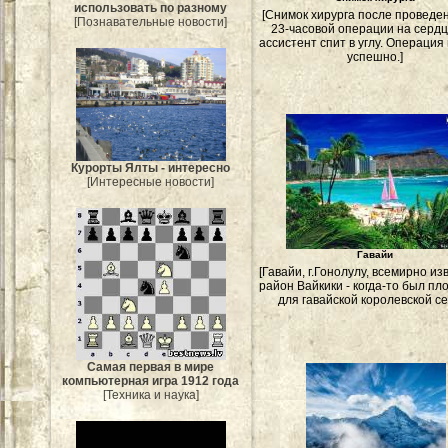
использовать по разному
[Снимок хирурга после проведе
[Познавательные новости]
23-часовой операции на сердц
ассистент спит в углу. Операци
успешно.]
Курорты Ялты - интересно
[Интересные новости]
Гавайи
[Гавайи, г.Гонолулу, всемирно и
район Вайкики - когда-то был п
для гавайской королевской с
Самая первая в мире
компьютерная игра 1912 года
[Техника и наука]