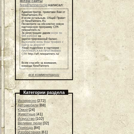
флэш сайты
NewPartnerscig
написал:
Администратор, приветики Вам от
NewPartners.Ru
И всем остальным, Общий Привет
от NewPartners.Ru
Посмотрите на обсолютно новую
партнерскую программу СРА
newpartners.ru
За регистрацию дарим
всем по
500 рублей
на
зарегистрированный баланс.
Выкупаем весь Ваш трафик с
сайта за дорого
!
Узнай подробнее в партнерке -
ПАРТНЕРСКАЯ ПРОГРАММА
СРА
http://aff.newpartners.ru/
Всем спасибо за внимание,
команда NewPartners
все комментарии
Категории раздела
Интересно
[272]
Автомобили
[68]
Юмор
[24]
Животные
[41]
Искусство
[102]
Великие люди
[32]
Природа
[84]
Изобретения
[61]