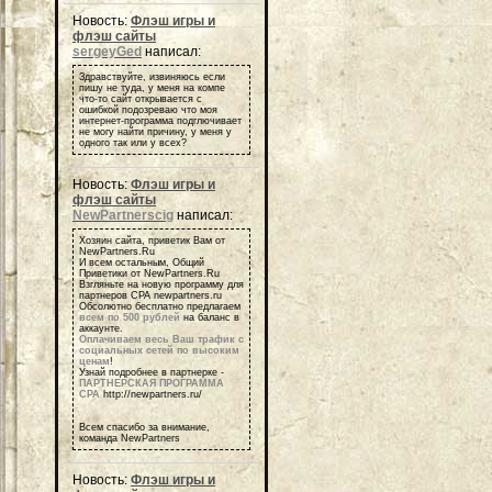
Новость:
Флэш игры и
флэш сайты
sergeyGed
написал:
Здравствуйте, извиняюсь если
пишу не туда, у меня на компе
что-то сайт открывается с
ошибкой подозреваю что моя
интернет-программа подглючивает
не могу найти причину, у меня у
одного так или у всех?
Новость:
Флэш игры и
флэш сайты
NewPartnerscig
написал:
Хозяин сайта, приветик Вам от
NewPartners.Ru
И всем остальным, Общий
Приветики от NewPartners.Ru
Взгляньте на новую программу для
партнеров СРА newpartners.ru
Обсолютно бесплатно предлагаем
всем по 500 рублей
на баланс в
аккаунте.
Оплачиваем весь Ваш трафик с
социальных сетей по высоким
ценам
!
Узнай подробнее в партнерке -
ПАРТНЕРСКАЯ ПРОГРАММА
СРА
http://newpartners.ru/
Всем спасибо за внимание,
команда NewPartners
Новость:
Флэш игры и