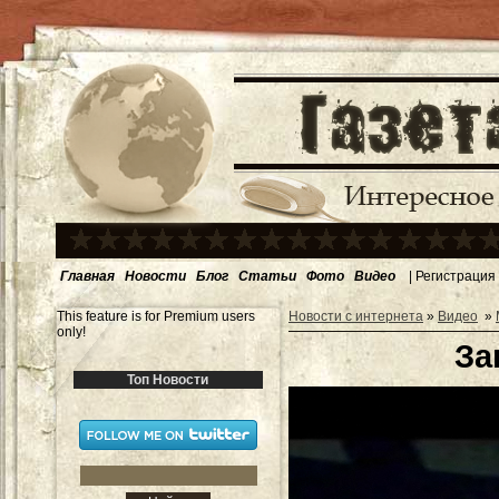
Главная
Новости
Блог
Статьи
Фото
Видео
|
Регистрация
This feature is for Premium users
Новости с интернета
»
Видео
»
only!
За
Топ Новости