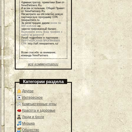
Администратор, приветики Вам от
NewPartners.Ru
И всем остальным, Общий Привет
от NewPartners.Ru
Посмотрите на обсолютно новую
партнерскую программу СРА
newpartners.ru
За регистрацию дарим
всем по
500 рублей
на
зарегистрированный баланс.
Выкупаем весь Ваш трафик с
сайта за дорого
!
Узнай подробнее в партнерке -
ПАРТНЕРСКАЯ ПРОГРАММА
СРА
http://aff.newpartners.ru/
Всем спасибо за внимание,
команда NewPartners
все комментарии
Категории раздела
Другое
Интересное
Компьютерные игры
Красота и здоровье
Люди и блоги
Музыка
Общество