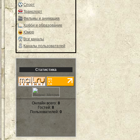
Спорт
Транспорт
Фильмы и анимация
Хобби и образование
Юмор
Все каналы
Каналы пользователей
Статистика
Онлайн всего:
8
Гостей:
8
Пользователей:
0