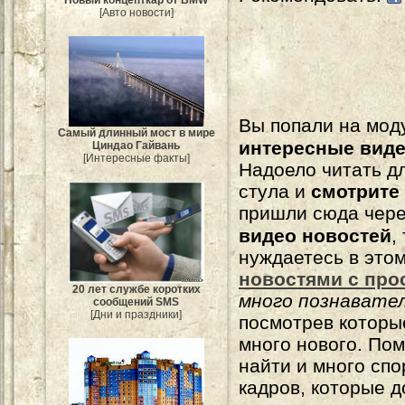
Новый концепткар от BMW
[Авто новости]
Вы попали на мо
Самый длинный мост в мире
интересные вид
Циндао Гайвань
[Интересные факты]
Надоело читать 
стула и
смотрите
пришли сюда чере
видео новостей
,
нуждаетесь в это
новостями с про
20 лет службе коротких
много познавате
сообщений SMS
[Дни и праздники]
посмотрев которы
много нового. По
найти и много сп
кадров, которые 