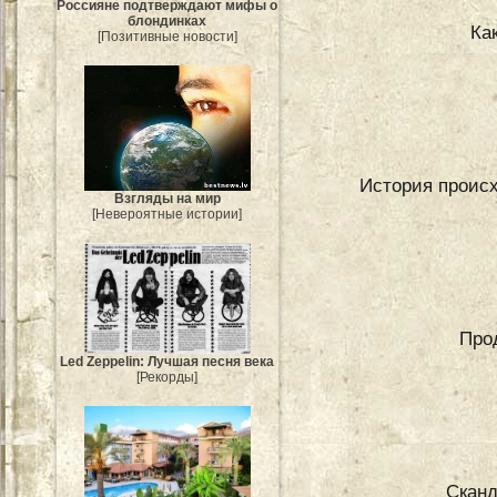
Россияне подтверждают мифы о
блондинках
Ка
[Позитивные новости]
История происх
Взгляды на мир
[Невероятные истории]
Про
Led Zeppelin: Лучшая песня века
[Рекорды]
Сканд