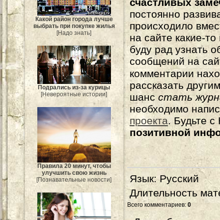
счастливых зам
постоянно развива
Какой район города лучше
происходило вмес
выбрать при покупке жилья
[Надо знать]
на сайте какие-то
буду рад узнать о
сообщений на сай
комментарии нахо
рассказать другим
Подрались из-за курицы
[Невероятные истории]
шанс
стать журн
необходимо напи
проекта
. Будьте 
позитивной инф
Правила 20 минут, чтобы
улучшить свою жизнь
Язык
: Русский
[Познавательные новости]
Длительность мат
Всего комментариев
:
0