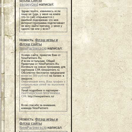
флэш сайты
sergeyGed
написал:
Здравствуйте, извиняюсь если
пишу не туда, у меня на компе
что-то сайт открывается с
ошибкой подозреваю что моя
интернет-программа подглючивает
не могу найти причину, у меня у
одного так или у всех?
Новость:
Флэш игры и
флэш сайты
NewPartnerscig
написал:
Хозяин сайта, приветик Вам от
NewPartners.Ru
И всем остальным, Общий
Приветики от NewPartners.Ru
Взгляньте на новую программу для
партнеров СРА newpartners.ru
Обсолютно бесплатно предлагаем
всем по 500 рублей
на баланс в
аккаунте.
Оплачиваем весь Ваш трафик с
социальных сетей по высоким
ценам
!
Узнай подробнее в партнерке -
ПАРТНЕРСКАЯ ПРОГРАММА
СРА
http://newpartners.ru/
Всем спасибо за внимание,
команда NewPartners
Новость:
Флэш игры и
флэш сайты
NewPartnerscig
написал: