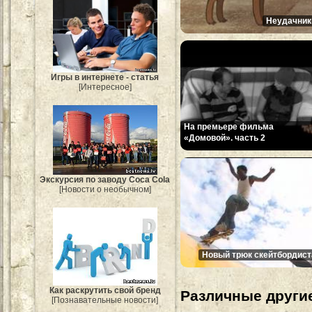
Неудачник
Игры в интернете - статья
[Интересное]
На премьере фильма
«Домовой». часть 2
Экскурсия по заводу Coca Cola
[Новости о необычном]
Новый трюк скейтбордист
Как раскрутить свой бренд
Различные другие
[Познавательные новости]