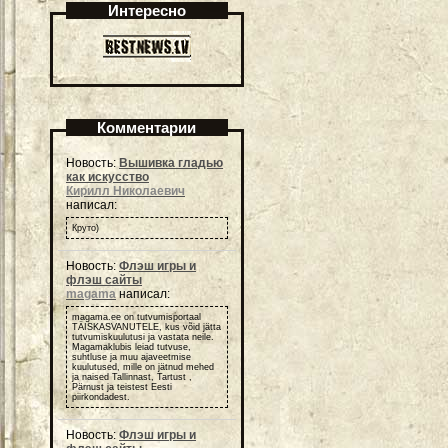
Интересно
Комментарии
Новость:
Вышивка гладью
как искусство
Кирилл Николаевич
написал:
Круто)
Новость:
Флэш игры и
флэш сайты
magama
написал:
magama.ee on tutvumisportaal
TÄISKASVANUTELE, kus võid jätta
tutvumiskuulutusi ja vastata neile.
Magamaklubis leiad tutvuse,
suhtluse ja muu ajaveetmise
kuulutused, mille on jätnud mehed
ja naised Tallinnast, Tartust ,
Pärnust ja teistest Eesti
piirkondadest.
Новость:
Флэш игры и