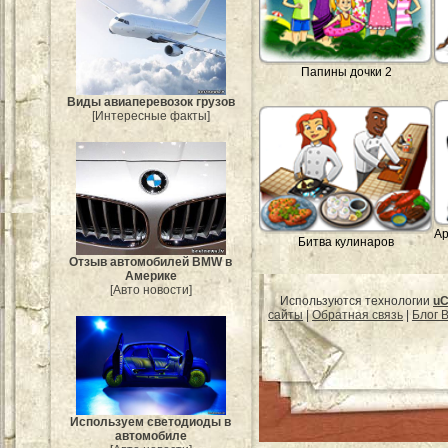
Папины дочки 2
Виды авиаперевозок грузов
[Интересные факты]
Ар
Битва кулинаров
Отзыв автомобилей BMW в
Америке
[Авто новости]
Используются технологии
uC
сайты
|
Обратная связь
|
Блог B
Используем светодиоды в
автомобиле