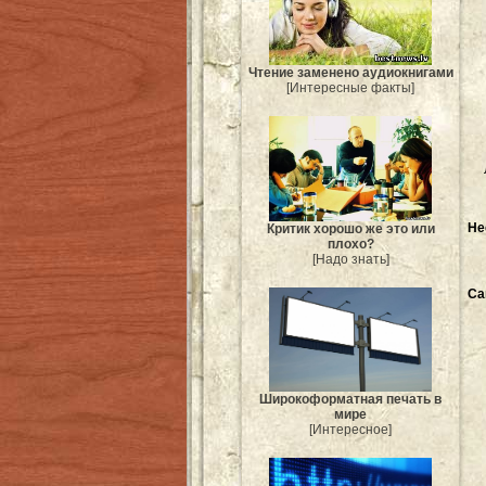
Чтение заменено аудиокнигами
[Интересные факты]
Не
Критик хорошо же это или
плохо?
[Надо знать]
Са
Широкоформатная печать в
мире
[Интересное]