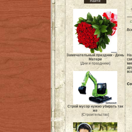
С
Вс
Замечательный праздник - День
Н
Матери
са
[Дни и праздники]
ми
др
вс
Со
Строй мусор нужно убирать так
же
[Строительство]