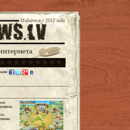
зьям:
няя
времена
ите
вежими