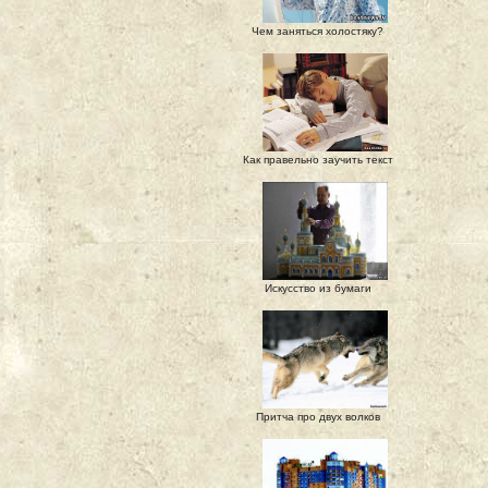
Чем заняться холостяку?
Как правельно заучить текст
Искусство из бумаги
Притча про двух волков