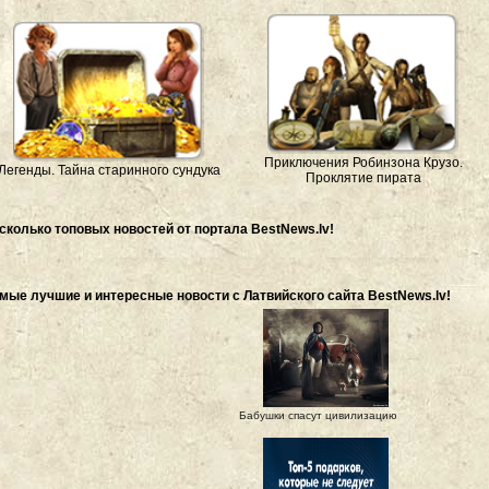
Приключения Робинзона Крузо.
Легенды. Тайна старинного сундука
Проклятие пирата
сколько топовых новостей от портала BestNews.lv!
мые лучшие и интересные новости с Латвийского сайта BestNews.lv!
Бабушки спасут цивилизацию