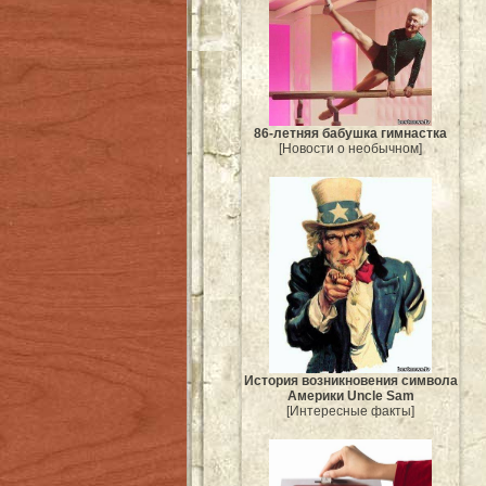
86-летняя бабушка гимнастка
[Новости о необычном]
История возникновения символа
Америки Uncle Sam
[Интересные факты]