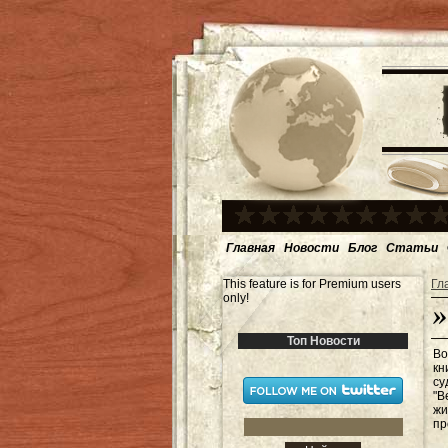
Главная
Новости
Блог
Статьи
This feature is for Premium users
Гл
only!
Топ Новости
Во
кн
су
"В
жи
пр