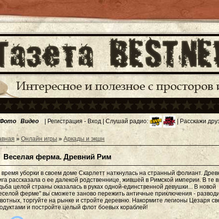
Фото
Видео
|
Регистрация
-
Вход
| Слушай радио:
| Расскажи дру
авная
»
Онлайн игры
»
Аркады и экшн
Веселая ферма. Древний Рим
 время уборки в своем доме Скарлетт наткнулась на странный фолиант. Древ
ига рассказала о ее далекой родственнице, жившей в Римской империи. В те 
дьба целой страны оказалась в руках одной-единственной девушки... В новой
еселой ферме" вы сможете заново пережить античные приключения - развод
вотных, торгуйте на рынке и стройте деревню. Накормите легионы Цезаря с
одуктами и постройте целый флот боевых кораблей!