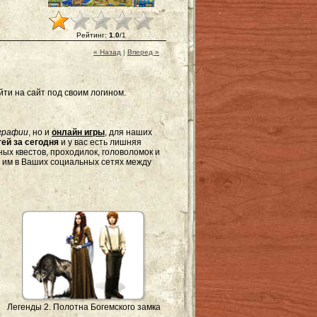
Рейтинг
:
1.0
/
1
« Назад
|
Вперед »
ти на сайт под своим логином.
графии
, но и
онлайн игры
, для наших
ей за сегодня
и у вас есть лишняя
ых квестов, проходилок, головоломок и
я им в Ваших социальных сетях между
Легенды 2. Полотна Богемского замка