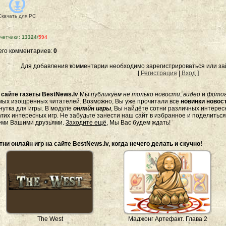
Скачать для
PC
четчики
:
13324
/
594
его комментариев
:
0
Для добавления комментарии необходимо зарегистрироваться или зай
[
Регистрация
|
Вход
]
а
сайте газеты BestNews.lv
Мы
публикуем не только новости
,
видео
и
фото
мых изощрённых читателей. Возможно, Вы уже прочитали все
новинки новост
нутка для игры. В модуле
онлайн игры
, Вы найдёте сотни различных интересн
угих интересных игр. Не забудьте занести наш сайт в избранное и поделитьс
еми Вашими друзьями.
Заходите ещё
, Мы Вас будем ждать!
тни онлайн игр на сайте BestNews.lv, когда нечего делать и скучно!
The West
Маджонг Артефакт. Глава 2