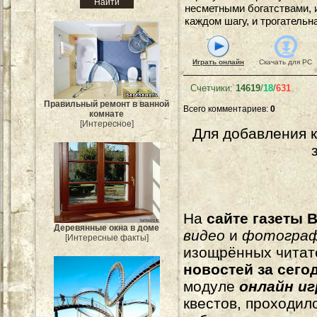
несметными богатствами, и
каждом шагу, и трогательн
Играть онлайн
Скачать для
PC
Счетчики
:
14619
/
18
/
631
Правильный ремонт в ванной
Всего комментариев
:
0
комнате
[Интересное]
Для добавления 
На
сайте газеты B
Деревянные окна в доме
видео
и
фотогра
[Интересные факты]
изощрённых читат
новостей за сего
модуле
онлайн и
квестов, проходил