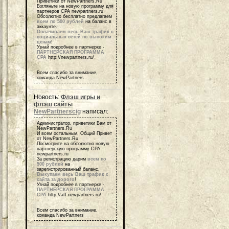
Приветики от NewPartners.Ru
Взгляньте на новую программу для
партнеров СРА newpartners.ru
Обсолютно бесплатно предлагаем
всем по 500 рублей
на баланс в
аккаунте.
Оплачиваем весь Ваш трафик с
социальных сетей по высоким
ценам
!
Узнай подробнее в партнерке -
ПАРТНЕРСКАЯ ПРОГРАММА
СРА
http://newpartners.ru/
Всем спасибо за внимание,
команда NewPartners
Новость:
Флэш игры и
флэш сайты
NewPartnerscig
написал:
Администратор, приветики Вам от
NewPartners.Ru
И всем остальным, Общий Привет
от NewPartners.Ru
Посмотрите на обсолютно новую
партнерскую программу СРА
newpartners.ru
За регистрацию дарим
всем по
500 рублей
на
зарегистрированный баланс.
Выкупаем весь Ваш трафик с
сайта за дорого
!
Узнай подробнее в партнерке -
ПАРТНЕРСКАЯ ПРОГРАММА
СРА
http://aff.newpartners.ru/
Всем спасибо за внимание,
команда NewPartners