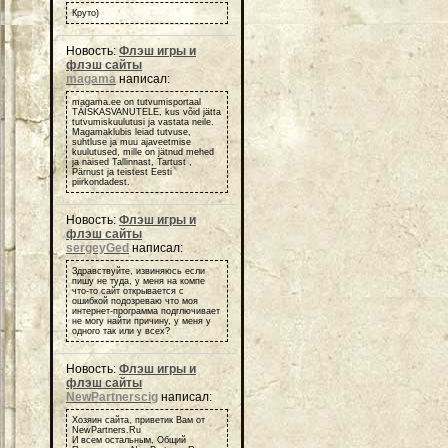
Круто)
Новость:
Флэш игры и
флэш сайты
magama
написал:
magama.ee on tutvumisportaal
TÄISKASVANUTELE, kus võid jätta
tutvumiskuulutusi ja vastata neile.
Magamaklubis leiad tutvuse,
suhtluse ja muu ajaveetmise
kuulutused, mille on jätnud mehed
ja naised Tallinnast, Tartust ,
Pärnust ja teistest Eesti
piirkondadest.
Новость:
Флэш игры и
флэш сайты
sergeyGed
написал:
Здравствуйте, извиняюсь если
пишу не туда, у меня на компе
что-то сайт открывается с
ошибкой подозреваю что моя
интернет-программа подглючивает
не могу найти причину, у меня у
одного так или у всех?
Новость:
Флэш игры и
флэш сайты
NewPartnerscig
написал:
Хозяин сайта, приветик Вам от
NewPartners.Ru
И всем остальным, Общий