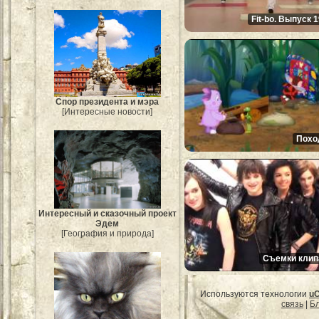
Fit-bo. Выпуск 
Спор президента и мэра
[Интересные новости]
Похо
Интересный и сказочный проект
Эдем
[География и природа]
Съемки клип
Используются технологии
u
связь
|
Бл