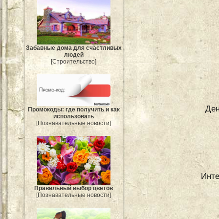
Забавные дома для счастливых
людей
[Строительство]
Ден
Промокоды: где получить и как
использовать
[Познавательные новости]
Инте
Правильный выбор цветов
[Познавательные новости]