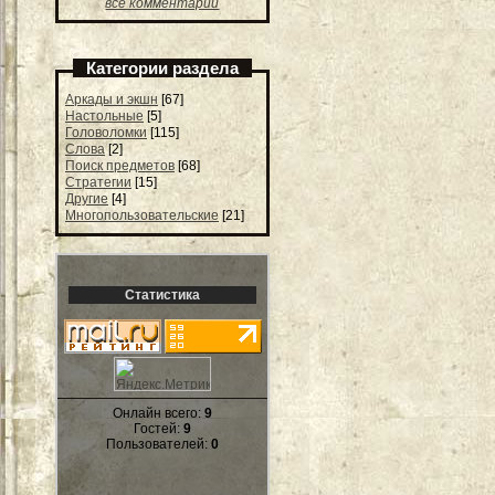
все комментарии
Категории раздела
Аркады и экшн
[67]
Настольные
[5]
Головоломки
[115]
Слова
[2]
Поиск предметов
[68]
Стратегии
[15]
Другие
[4]
Многопользовательские
[21]
Статистика
Онлайн всего:
9
Гостей:
9
Пользователей:
0