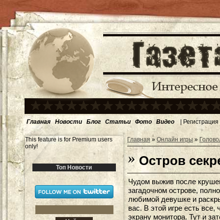
Главная
Новости
Блог
Статьи
Фото
Видео
|
Регистрация
This feature is for Premium users
Главная
»
Онлайн игры
»
Голово
only!
Остров секр
Топ Новости
Чудом выжив после крушен
загадочном острове, полно
любимой девушке и раскрыт
вас. В этой игре есть все,
экрану монитора. Тут и за