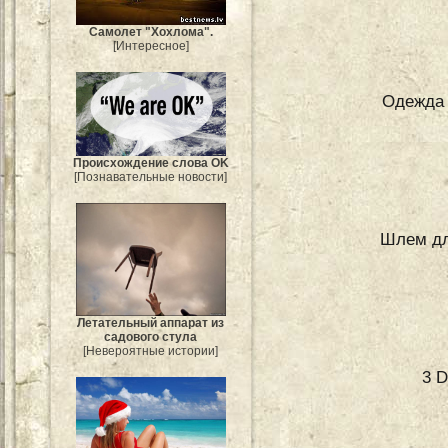
Самолет "Хохлома".
[Интересное]
Одежда 
Происхождение слова OK
[Познавательные новости]
Шлем дл
Летательный аппарат из
садового стула
[Невероятные истории]
3 D