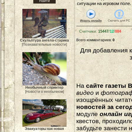
ситуации на игровом поле.
Играть онлайн
Скачать для
PC
Счетчики
:
15447
/
12
/
884
Всего комментариев
:
0
Скульптура ангела-старика
[Познавательные новости]
Для добавления 
На
сайте газеты B
Необычный спринтер
видео
и
фотогра
[Новости о необычном]
изощрённых читат
новостей за сего
модуле
онлайн и
квестов, проходил
забудьте занести 
Эвакуаторы как новая