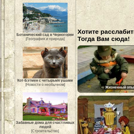
Хотите расслабит
Ботанический сад в Черногории
Тогда Вам сюда!
[География и природа]
Кот-Бэтмен с четырьмя ушами
[Новости о необычном]
Жизненный опы
Забавные дома для счастливых
людей
[Строительство]