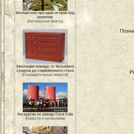
Интересное про один остров под
куполом
[Интересные факты]
Позна
Эволюция комода: от бельевого
сундука до современного стола
P
[Познавательные новости]
Экскурсия по заводу Coca Cola
[Новости о необычном]