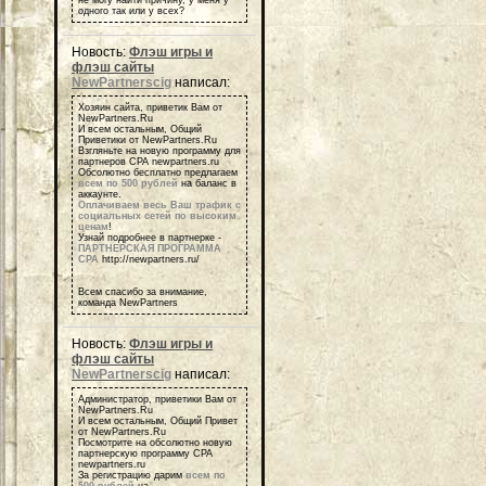
не могу найти причину, у меня у
одного так или у всех?
Новость:
Флэш игры и
флэш сайты
NewPartnerscig
написал:
Хозяин сайта, приветик Вам от
NewPartners.Ru
И всем остальным, Общий
Приветики от NewPartners.Ru
Взгляньте на новую программу для
партнеров СРА newpartners.ru
Обсолютно бесплатно предлагаем
всем по 500 рублей
на баланс в
аккаунте.
Оплачиваем весь Ваш трафик с
социальных сетей по высоким
ценам
!
Узнай подробнее в партнерке -
ПАРТНЕРСКАЯ ПРОГРАММА
СРА
http://newpartners.ru/
Всем спасибо за внимание,
команда NewPartners
Новость:
Флэш игры и
флэш сайты
NewPartnerscig
написал:
Администратор, приветики Вам от
NewPartners.Ru
И всем остальным, Общий Привет
от NewPartners.Ru
Посмотрите на обсолютно новую
партнерскую программу СРА
newpartners.ru
За регистрацию дарим
всем по