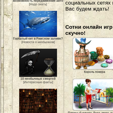
возможность передвижения авто
социальных сетях
[Надо знать]
Вас будем ждать!
Сотни онлайн игр 
скучно!
Горбатый кит в Рижском заливе?
[Новости о необычном]
Король покера
10 необычных смертей
[Интересные факты]
Пляжный курорт. Лето, море, 