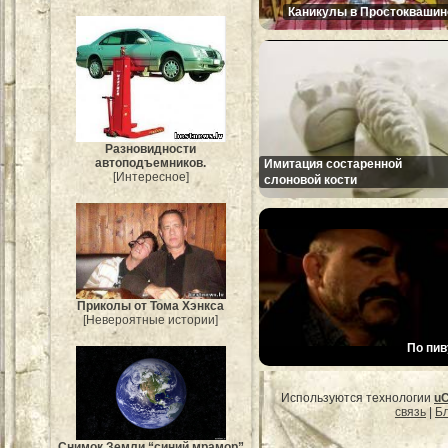
Каникулы в Простоквашин
Разновидности
автоподъемников.
Имитация состаренной
[Интересное]
слоновой кости
Приколы от Тома Хэнкса
[Невероятные истории]
По пив
Используются технологии
u
связь
|
Бл
Снимок Земли “синий мрамор”