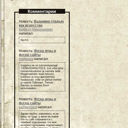
Комментарии
Новость:
Вышивка гладью
как искусство
Кирилл Николаевич
написал:
Круто)
Новость:
Флэш игры и
флэш сайты
magama
написал:
magama.ee on tutvumisportaal
TÄISKASVANUTELE, kus võid jätta
tutvumiskuulutusi ja vastata neile.
Magamaklubis leiad tutvuse,
suhtluse ja muu ajaveetmise
kuulutused, mille on jätnud mehed
ja naised Tallinnast, Tartust ,
Pärnust ja teistest Eesti
piirkondadest.
Новость:
Флэш игры и
флэш сайты
sergeyGed
написал:
Здравствуйте, извиняюсь если
пишу не туда, у меня на компе
что-то сайт открывается с
ошибкой подозреваю что моя
интернет-программа подглючивает