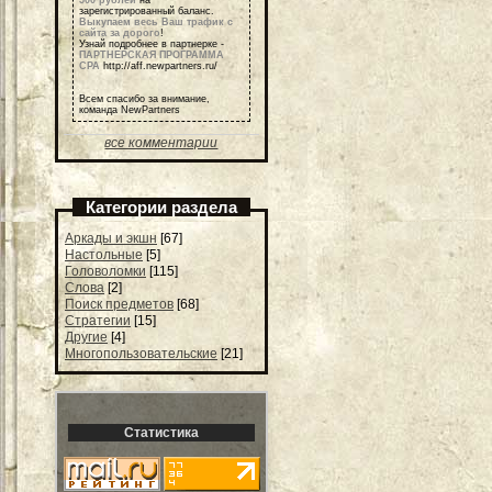
500 рублей
на
зарегистрированный баланс.
Выкупаем весь Ваш трафик с
сайта за дорого
!
Узнай подробнее в партнерке -
ПАРТНЕРСКАЯ ПРОГРАММА
СРА
http://aff.newpartners.ru/
Всем спасибо за внимание,
команда NewPartners
все комментарии
Категории раздела
Аркады и экшн
[67]
Настольные
[5]
Головоломки
[115]
Слова
[2]
Поиск предметов
[68]
Стратегии
[15]
Другие
[4]
Многопользовательские
[21]
Статистика