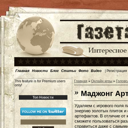
Главная
Новости
Блог
Статьи
Фото
Видео
|
Регистрация
This feature is for Premium users
Главная
»
Онлайн игры
»
Голово
only!
Маджонг Арт
Топ Новости
Удаляем с игрового поля 
энергию золотых плиток 
артефактов. В отличие от 
сможете пользоваться раз
справиться даже с самыми