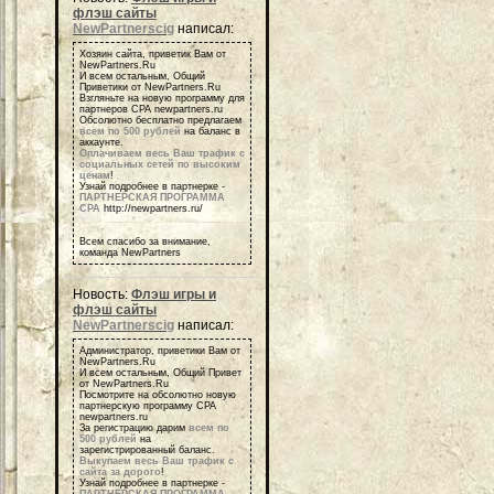
флэш сайты
NewPartnerscig
написал:
Хозяин сайта, приветик Вам от
NewPartners.Ru
И всем остальным, Общий
Приветики от NewPartners.Ru
Взгляньте на новую программу для
партнеров СРА newpartners.ru
Обсолютно бесплатно предлагаем
всем по 500 рублей
на баланс в
аккаунте.
Оплачиваем весь Ваш трафик с
социальных сетей по высоким
ценам
!
Узнай подробнее в партнерке -
ПАРТНЕРСКАЯ ПРОГРАММА
СРА
http://newpartners.ru/
Всем спасибо за внимание,
команда NewPartners
Новость:
Флэш игры и
флэш сайты
NewPartnerscig
написал:
Администратор, приветики Вам от
NewPartners.Ru
И всем остальным, Общий Привет
от NewPartners.Ru
Посмотрите на обсолютно новую
партнерскую программу СРА
newpartners.ru
За регистрацию дарим
всем по
500 рублей
на
зарегистрированный баланс.
Выкупаем весь Ваш трафик с
сайта за дорого
!
Узнай подробнее в партнерке -