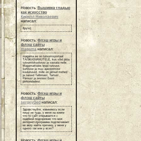
Новость:
Вышивка гладью
как искусство
Кирилл Николаевич
написал:
Круто)
Новость:
Флэш игры и
флэш сайты
magama
написал:
magama.ee on tutvumisportaal
TÄISKASVANUTELE, kus võid jätta
tutvumiskuulutusi ja vastata neile.
Magamaklubis leiad tutvuse,
suhtluse ja muu ajaveetmise
kuulutused, mille on jätnud mehed
ja naised Tallinnast, Tartust ,
Pärnust ja teistest Eesti
piirkondadest.
Новость:
Флэш игры и
флэш сайты
sergeyGed
написал:
Здравствуйте, извиняюсь если
пишу не туда, у меня на компе
что-то сайт открывается с
ошибкой подозреваю что моя
интернет-программа подглючивает
не могу найти причину, у меня у
одного так или у всех?
Новость:
Флэш игры и