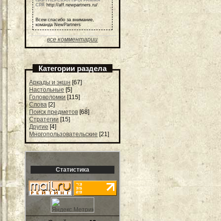
ПАРТНЕРСКАЯ ПРОГРАММА
СРА
http://aff.newpartners.ru/
Всем спасибо за внимание,
команда NewPartners
все комментарии
Категории раздела
Аркады и экшн
[67]
Настольные
[5]
Головоломки
[115]
Слова
[2]
Поиск предметов
[68]
Стратегии
[15]
Другие
[4]
Многопользовательские
[21]
Статистика