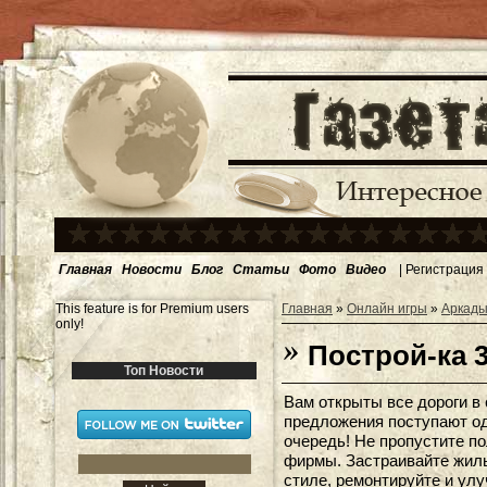
Главная
Новости
Блог
Статьи
Фото
Видео
|
Регистрация
This feature is for Premium users
Главная
»
Онлайн игры
»
Аркады
only!
Построй-ка 
Топ Новости
Вам открыты все дороги в
предложения поступают од
очередь! Не пропустите по
фирмы. Застраивайте жил
стиле, ремонтируйте и улу