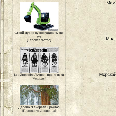
Мамо
Строй мусор нужно убирать так
же
Модн
[Строительство]
Морской
Led Zeppelin: Лучшая песня века
[Рекорды]
Дерево "Генерала Гранта"
[География и природа]