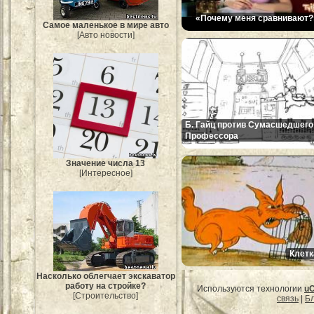
«Почему меня сравнивают?
Самое маленькое в мире авто
[Авто новости]
Б. Гайц против Сумасшедшего
Профессора
Значение числа 13
[Интересное]
Клетк
Насколько облегчает экскаватор
работу на стройке?
Используются технологии
u
[Строительство]
связь
|
Бл