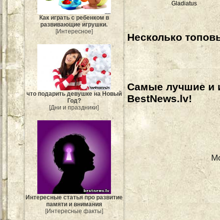
Gladiatus
Как играть с ребенком в
развивающие игрушки.
[Интересное]
Несколько топовы
Самые лучшие и 
что подарить девушке на Новый
BestNews.lv!
Год?
[Дни и праздники]
М
Интересные статья про развитие
памяти и внимания
[Интересные факты]