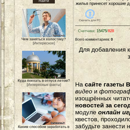
жилья принесет хорошие д
Скачать для
PC
Счетчики
:
15475
/
828
Чем заняться холостяку?
Всего комментариев
:
0
[Интересное]
Для добавления 
Куда поехать в отпуск летом?
На
сайте газеты B
[Интересные факты]
видео
и
фотогра
изощрённых читат
новостей за сего
модуле
онлайн и
квестов, проходил
забудьте занести 
Каким способом заработать в