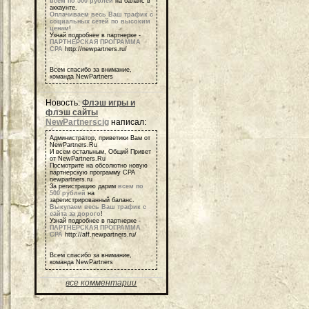
всем по 500 рублей
на баланс в
аккаунте.
Оплачиваем весь Ваш трафик с
социальных сетей по высоким
ценам
!
Узнай подробнее в партнерке -
ПАРТНЕРСКАЯ ПРОГРАММА
СРА
http://newpartners.ru/
Всем спасибо за внимание,
команда NewPartners
Новость:
Флэш игры и
флэш сайты
NewPartnerscig
написал:
Администратор, приветики Вам от
NewPartners.Ru
И всем остальным, Общий Привет
от NewPartners.Ru
Посмотрите на обсолютно новую
партнерскую программу СРА
newpartners.ru
За регистрацию дарим
всем по
500 рублей
на
зарегистрированный баланс.
Выкупаем весь Ваш трафик с
сайта за дорого
!
Узнай подробнее в партнерке -
ПАРТНЕРСКАЯ ПРОГРАММА
СРА
http://aff.newpartners.ru/
Всем спасибо за внимание,
команда NewPartners
все комментарии