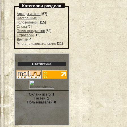
Категории раздела
Аркады и экшн
[67]
Настольные
[5]
Головоломки
[115]
Слова
[2]
Поиск предметов
[68]
Стратегии
[15]
Другие
[4]
Многопользовательские
[21]
Статистика
Онлайн всего:
1
Гостей:
1
Пользователей:
0