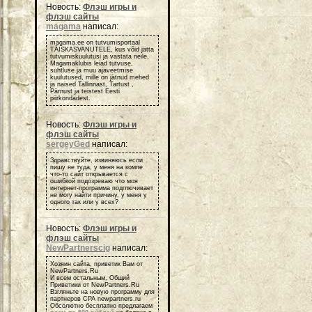
Новость:
Флэш игры и
флэш сайты
magama
написал:
magama.ee on tutvumisportaal
TÄISKASVANUTELE, kus võid jätta
tutvumiskuulutusi ja vastata neile.
Magamaklubis leiad tutvuse,
suhtluse ja muu ajaveetmise
kuulutused, mille on jätnud mehed
ja naised Tallinnast, Tartust ,
Pärnust ja teistest Eesti
piirkondadest.
Новость:
Флэш игры и
флэш сайты
sergeyGed
написал:
Здравствуйте, извиняюсь если
пишу не туда, у меня на компе
что-то сайт открывается с
ошибкой подозреваю что моя
интернет-программа подглючивает
не могу найти причину, у меня у
одного так или у всех?
Новость:
Флэш игры и
флэш сайты
NewPartnerscig
написал:
Хозяин сайта, приветик Вам от
NewPartners.Ru
И всем остальным, Общий
Приветики от NewPartners.Ru
Взгляньте на новую программу для
партнеров СРА newpartners.ru
Обсолютно бесплатно предлагаем