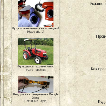
Украшен
Куда пожаловаться на полицию?
[Надо знать]
Пров
Функции сельхозтехники.
Как пра
[Авто новости]
Недорогая альтернатива Google
Glass
Куд
[Техника и наука]