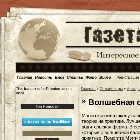
Главная
Новости
Блог
Статьи
Фото
Видео
|
Регистрация
This feature is for Premium users
Главная
»
Онлайн игры
»
Аркады
only!
Волшебная 
Топ Новости
Мэгги окончила школу вол
теорию на практике. Лучше
родительская ферма. В се
которые с волшебной пало
приятнее. Помогите Мэгги 