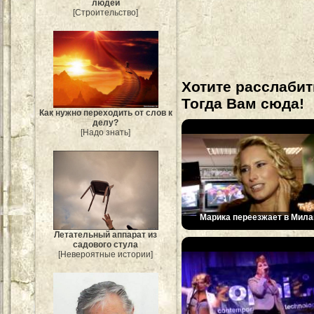
людей
[Строительство]
Хотите расслабит
Тогда Вам сюда!
Как нужно переходить от слов к
делу?
[Надо знать]
Марика переезжает в Мила
Летательный аппарат из
садового стула
[Невероятные истории]