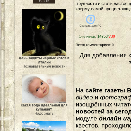
трудности и стать насто
ферму самой процветающей
Скачать для
PC
Счетчики
:
14753
/
730
Всего комментариев
:
0
Для добавления 
День защиты чёрных котов в
Италии
[Познавательные новости]
На
сайте газеты B
видео
и
фотогра
изощрённых читат
Какая вода идеальная для
купания?
новостей за сего
[Надо знать]
модуле
онлайн и
квестов, проходил