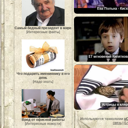
Ева Польна - Киск
Самый бедный президент в мире
[Интересные факты]
17 мгновений Кипятков
Что подарить имениннику в его
день
[Надо знать]
Устрицы в кляр
Используются технологии
u
Вред от офисной работы
связь
|
Бл
[Интересные новости]