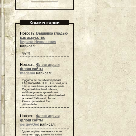
Комментарии
Новость:
Вышивка гладью
как искусство
Кирилл Николаевич
написал:
Круто)
Новость:
Флэш игры и
флэш сайты
magama
написал:
magama.ee on tutvumisportaal
TÄISKASVANUTELE, kus võid jätta
tutvumiskuulutusi ja vastata neile.
Magamaklubis leiad tutvuse,
suhtluse ja muu ajaveetmise
kuulutused, mille on jätnud mehed
ja naised Tallinnast, Tartust ,
Pärnust ja teistest Eesti
piirkondadest.
Новость:
Флэш игры и
флэш сайты
sergeyGed
написал:
Здравствуйте, извиняюсь если
пишу не туда, у меня на компе