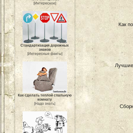
[Интересное]
Как п
Стандартизация дорожных
знаков
[Интересные факты]
Лучшие
Как сделать теплой спальную
комнату
[Надо знать]
Сборн