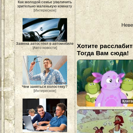
Как молодой семье увеличить
зрительно маленькую комнату
[Интересное]
Неве
Замена автостёкл в автомобиле
Хотите расслабит
[Авто новости]
Тогда Вам сюда!
Чем заняться холостяку?
[Интересное]
Клятв