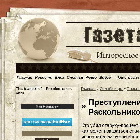
Главная
Новости
Блог
Статьи
Фото
Видео
|
Регистрация
This feature is for Premium users
Главная
»
Онлайн игры
»
Поиск 
only!
Преступлени
Топ Новости
Раскольник
Кто убил старуху-процентщ
как может показаться снач
исполнителем чужой воли.