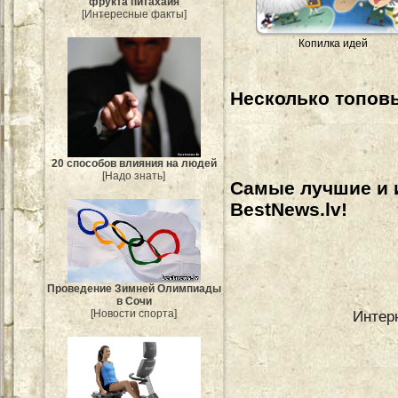
фрукта питахайя
[Интересные факты]
Копилка идей
Несколько топовы
20 способов влияния на людей
[Надо знать]
Самые лучшие и 
BestNews.lv!
Проведение Зимней Олимпиады
в Сочи
[Новости спорта]
Интер