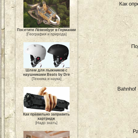
Как опр
Посетите Лёвенбург в Германии
[География и природа]
По
Шлем для лыжников с
наушниками Beats by Dre
[Техника и наука]
Bahnhof
Как правильно заправить
картридж
[Надо знать]
Р