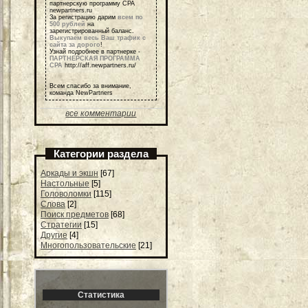
партнерскую программу СРА
newpartners.ru
За регистрацию дарим
всем по
500 рублей
на
зарегистрированный баланс.
Выкупаем весь Ваш трафик с
сайта за дорого
!
Узнай подробнее в партнерке -
ПАРТНЕРСКАЯ ПРОГРАММА
СРА
http://aff.newpartners.ru/
Всем спасибо за внимание,
команда NewPartners
все комментарии
Категории раздела
Аркады и экшн
[67]
Настольные
[5]
Головоломки
[115]
Слова
[2]
Поиск предметов
[68]
Стратегии
[15]
Другие
[4]
Многопользовательские
[21]
Статистика