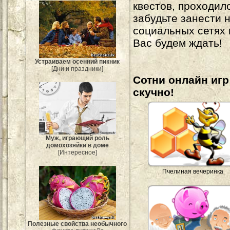
квестов, проходил
забудьте занести 
социальных сетях
Вас будем ждать!
Устраиваем осенний пикник
[Дни и праздники]
Сотни онлайн игр 
скучно!
Муж, играющий роль
домохозяйки в доме
[Интересное]
Пчелиная вечеринка
Полезные свойства необычного