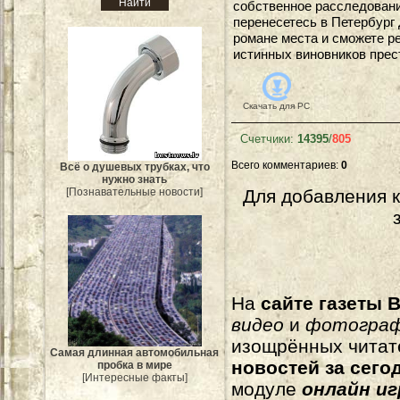
собственное расследовани
перенесетесь в Петербург 
романе места и сможете р
истинных виновников прес
Скачать для
PC
Счетчики
:
14395
/
805
Всего комментариев
:
0
Всё о душевых трубках, что
нужно знать
[Познавательные новости]
Для добавления 
На
сайте газеты B
видео
и
фотогра
изощрённых читат
Самая длинная автомобильная
новостей за сего
пробка в мире
[Интересные факты]
модуле
онлайн и