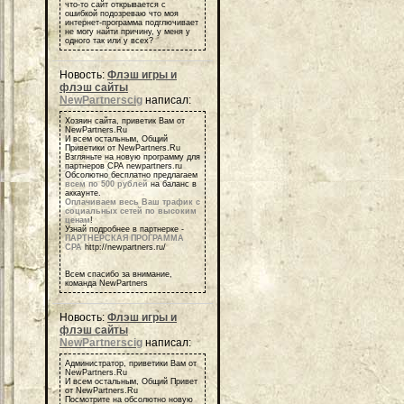
что-то сайт открывается с
ошибкой подозреваю что моя
интернет-программа подглючивает
не могу найти причину, у меня у
одного так или у всех?
Новость:
Флэш игры и
флэш сайты
NewPartnerscig
написал:
Хозяин сайта, приветик Вам от
NewPartners.Ru
И всем остальным, Общий
Приветики от NewPartners.Ru
Взгляньте на новую программу для
партнеров СРА newpartners.ru
Обсолютно бесплатно предлагаем
всем по 500 рублей
на баланс в
аккаунте.
Оплачиваем весь Ваш трафик с
социальных сетей по высоким
ценам
!
Узнай подробнее в партнерке -
ПАРТНЕРСКАЯ ПРОГРАММА
СРА
http://newpartners.ru/
Всем спасибо за внимание,
команда NewPartners
Новость:
Флэш игры и
флэш сайты
NewPartnerscig
написал:
Администратор, приветики Вам от
NewPartners.Ru
И всем остальным, Общий Привет
от NewPartners.Ru
Посмотрите на обсолютно новую