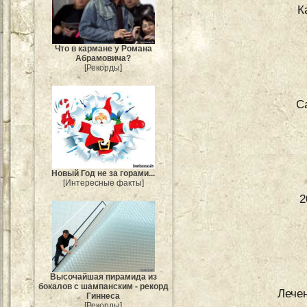
К
Что в кармане у Романа
Абрамовича?
[Рекорды]
С
Новый Год не за горами...
[Интересные факты]
2
Высочайшая пирамида из
бокалов с шампанским - рекорд
Лече
Гиннеса
[Рекорды]