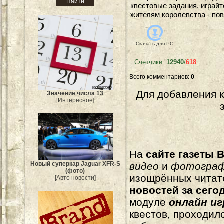
квестовые задания, играйт
жителям королевства - пове
Скачать для
PC
Счетчики
:
12940
/
618
Всего комментариев
:
0
Для добавления 
Значение числа 13
[Интересное]
На
сайте газеты B
Новый суперкар Jaguar XFR-S
видео
и
фотогра
(фото)
изощрённых читат
[Авто новости]
новостей за сего
модуле
онлайн и
квестов, проходил