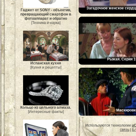
Загадочное женское сердц
Гаджет от SONY - объектив,
превращающий смартфон в
фотоаппарат и обратно
[Техника и наука]
Рыжая. Серия 1
Испанская кухня
[Кухня и рецепты]
Кольцо из цельного алмаза.
Маскировк
[Интересные факты]
Используются технологии
u
связь
|
Бл