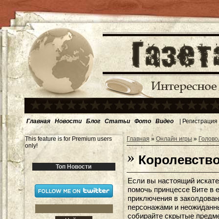
Главная
Новости
Блог
Статьи
Фото
Видео
|
Регистрация
This feature is for Premium users
Главная
»
Онлайн игры
»
Голово
only!
Королевство
Топ Новости
Если вы настоящий искате
помочь принцессе Вите в 
приключения в заколдован
персонажами и неожиданн
собирайте скрытые предме