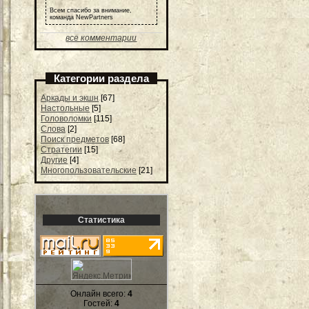
Всем спасибо за внимание,
команда NewPartners
все комментарии
Категории раздела
Аркады и экшн
[67]
Настольные
[5]
Головоломки
[115]
Слова
[2]
Поиск предметов
[68]
Стратегии
[15]
Другие
[4]
Многопользовательские
[21]
Статистика
Онлайн всего:
4
Гостей:
4