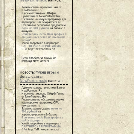
NewPartnerscig
написал:
Хозяин сайта, приветик Вам от
NewPartners.Ru
И всем остальным, Общий
Приветики от NewPartners.Ru
Взгляньте на новую программу для
партнеров СРА newpartners.ru
Обсолютно бесплатно предлагаем
всем по 500 рублей
на баланс в
аккаунте.
Оплачиваем весь Ваш трафик с
социальных сетей по высоким
ценам
!
Узнай подробнее в партнерке -
ПАРТНЕРСКАЯ ПРОГРАММА
СРА
http://newpartners.ru/
Всем спасибо за внимание,
команда NewPartners
Новость:
Флэш игры и
флэш сайты
NewPartnerscig
написал:
Администратор, приветики Вам от
NewPartners.Ru
И всем остальным, Общий Привет
от NewPartners.Ru
Посмотрите на обсолютно новую
партнерскую программу СРА
newpartners.ru
За регистрацию дарим
всем по
500 рублей
на
зарегистрированный баланс.
Выкупаем весь Ваш трафик с
сайта за дорого
!
Узнай подробнее в партнерке -
ПАРТНЕРСКАЯ ПРОГРАММА
СРА
http://aff.newpartners.ru/