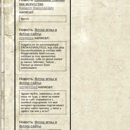
Новость:
Вышивка гладью
как искусство
Кирилл Николаевич
написал:
Круто)
Новость:
Флэш игры и
флэш сайты
magama
написал:
magama.ee on tutvumisportaal
TÄISKASVANUTELE, kus võid jätta
tutvumiskuulutusi ja vastata neile.
Magamaklubis leiad tutvuse,
suhtluse ja muu ajaveetmise
kuulutused, mille on jätnud mehed
ja naised Tallinnast, Tartust ,
Pärnust ja teistest Eesti
piirkondadest.
Новость:
Флэш игры и
флэш сайты
sergeyGed
написал:
Здравствуйте, извиняюсь если
пишу не туда, у меня на компе
что-то сайт открывается с
ошибкой подозреваю что моя
интернет-программа подглючивает
не могу найти причину, у меня у
одного так или у всех?
Новость:
Флэш игры и
флэш сайты