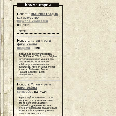
Комментарии
Новость:
Вышивка гладью
как искусство
Кирилл Николаевич
написал:
Круто)
Новость:
Флэш игры и
флэш сайты
magama
написал:
magama.ee on tutvumisportaal
TÄISKASVANUTELE, kus võid jätta
tutvumiskuulutusi ja vastata neile.
Magamaklubis leiad tutvuse,
suhtluse ja muu ajaveetmise
kuulutused, mille on jätnud mehed
ja naised Tallinnast, Tartust ,
Pärnust ja teistest Eesti
piirkondadest.
Новость:
Флэш игры и
флэш сайты
sergeyGed
написал:
Здравствуйте, извиняюсь если
пишу не туда, у меня на компе
что-то сайт открывается с
ошибкой подозреваю что моя
интернет-программа подглючивает
не могу найти причину, у меня у
одного так или у всех?