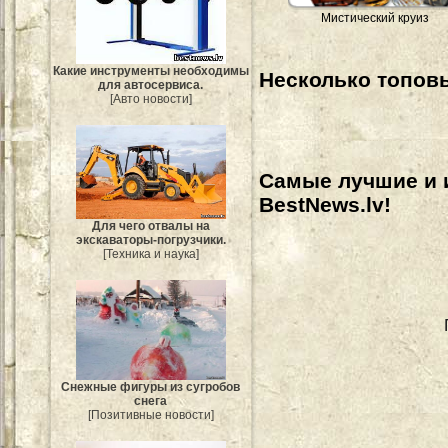
Мистический круиз
Какие инструменты необходимы
Несколько топовы
для автосервиса.
[Авто новости]
Самые лучшие и 
BestNews.lv!
Для чего отвалы на
экскаваторы-погрузчики.
[Техника и наука]
Снежные фигуры из сугробов
снега
[Позитивные новости]