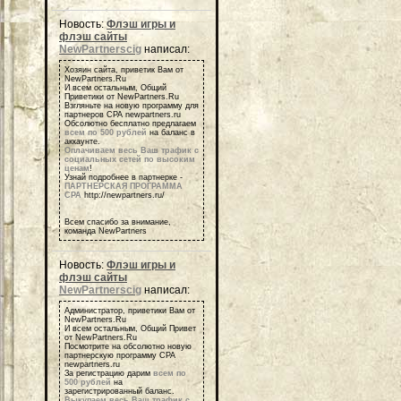
Новость:
Флэш игры и
флэш сайты
NewPartnerscig
написал:
Хозяин сайта, приветик Вам от
NewPartners.Ru
И всем остальным, Общий
Приветики от NewPartners.Ru
Взгляньте на новую программу для
партнеров СРА newpartners.ru
Обсолютно бесплатно предлагаем
всем по 500 рублей
на баланс в
аккаунте.
Оплачиваем весь Ваш трафик с
социальных сетей по высоким
ценам
!
Узнай подробнее в партнерке -
ПАРТНЕРСКАЯ ПРОГРАММА
СРА
http://newpartners.ru/
Всем спасибо за внимание,
команда NewPartners
Новость:
Флэш игры и
флэш сайты
NewPartnerscig
написал:
Администратор, приветики Вам от
NewPartners.Ru
И всем остальным, Общий Привет
от NewPartners.Ru
Посмотрите на обсолютно новую
партнерскую программу СРА
newpartners.ru
За регистрацию дарим
всем по
500 рублей
на
зарегистрированный баланс.
Выкупаем весь Ваш трафик с