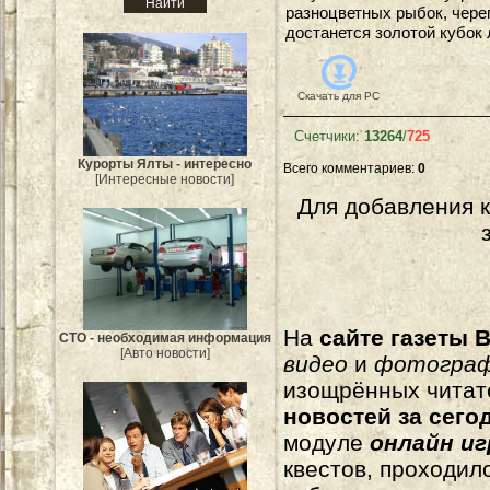
разноцветных рыбок, череп
достанется золотой кубок
Скачать для
PC
Счетчики
:
13264
/
725
Курорты Ялты - интересно
Всего комментариев
:
0
[Интересные новости]
Для добавления 
На
сайте газеты B
СТО - необходимая информация
[Авто новости]
видео
и
фотогра
изощрённых читат
новостей за сего
модуле
онлайн и
квестов, проходил