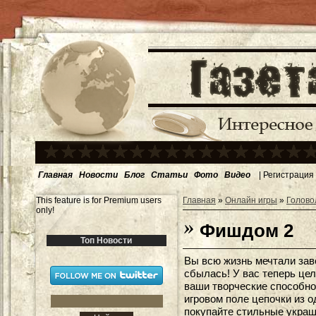
Главная
Новости
Блог
Статьи
Фото
Видео
|
Регистрация
This feature is for Premium users
Главная
»
Онлайн игры
»
Голово
only!
Фишдом 2
Топ Новости
Вы всю жизнь мечтали зав
сбылась! У вас теперь це
ваши творческие способно
игровом поле цепочки из 
покупайте стильные украш