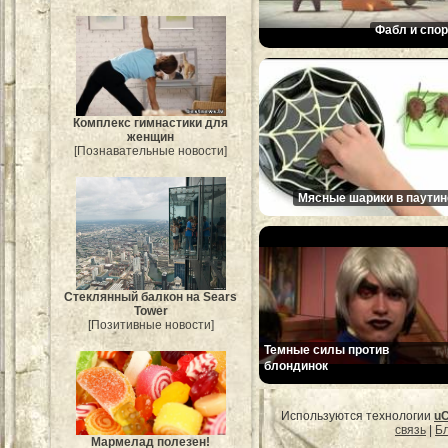
Фабл и спор
Комплекс гимнастики для
женщин
[Познавательные новости]
Мясные шарики в паутин
Стеклянный балкон на Sears
Tower
[Позитивные новости]
Темные силы против
блондинок
Используются технологии
u
связь
|
Бл
Мармелад полезен!