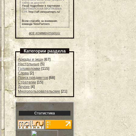
сайта за дорого
!
Узнай подробнее в партнерке -
ПАРТНЕРСКАЯ ПРОГРАММА
СРА
http://aff.newpartners.ru/
Всем спасибо за внимание,
команда NewPartners
все комментарии
Категории раздела
Аркады и экшн
[67]
Настольные
[5]
Головоломки
[115]
Слова
[2]
Поиск предметов
[68]
Стратегии
[15]
Другие
[4]
Многопользовательские
[21]
Статистика